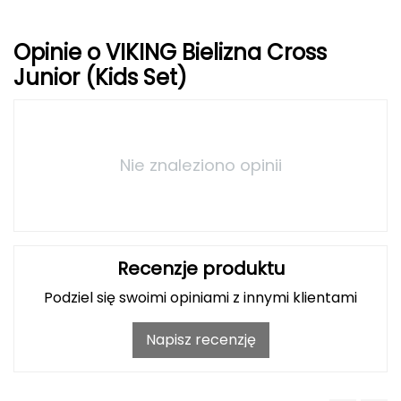
Deuter
Opinie o VIKING Bielizna Cross
Junior (Kids Set)
Dolomite
E
EISBAR
Nie znaleziono opinii
ENERO
ENERO CAMP
Recenzje produktu
ENERO PRO
Podziel się swoimi opiniami z innymi klientami
Elmer by Swany
Napisz recenzję
Extremities
F