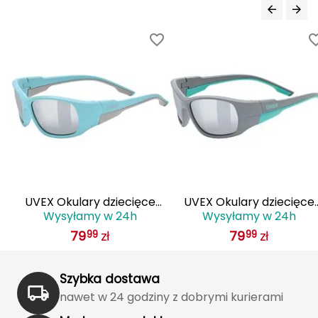
FASHY
Fjord Nansen
G
GIVOVA
GSI Outdoors
Gear Aid
UVEX Okulary dziecięce
UVEX Okulary dziecięce
Gerber
Wysyłamy w 24h
Wysyłamy w 24h
sportstyle 514
sportstyle 514
79
zł
79
zł
99
99
(53/3/065/5716/UNI)
(53/3/065/5716/UNI) sza
Giant Dragon
błękitne
Szybka dostawa
Gilmonte
nawet w 24 godziny z dobrymi kurierami
Giro