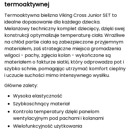
termoaktywnej
Berghaus
Termoaktywna bielizna Viking Cross Junior SET to
Black Diamond
idealne dopasowanie dla każdego dziecka.
Melanżowy techniczny komplet dziecięcy, dzięki swej
Blackburn
konstrukcji optymalizuje temperaturę ciała. Wrażliwe
na chłód partie ciała są zabezpieczone przyjemnym
Bliz
materiałem, zaś strategiczne miejsca gromadzenia
wilgoci - pachy, zgięcia kolan - wykończone są
Bridgedale
materiałem o fakturze siatki, który odprowadza pot i
szybko schnie, pomagając utrzymać komfort cieplny
Buff
i uczucie suchości mimo intensywnego wysiłku.
Główne zalety:
C
Wysoka elastyczność
C.A.M.P.
Szybkoschnący materiał
CAMELBAK
Kontrola temperatury dzięki panelom
wentylacyjnym pod pachami i kolanami
CAMPINGAZ
Wielofunkcyjność użytkowania