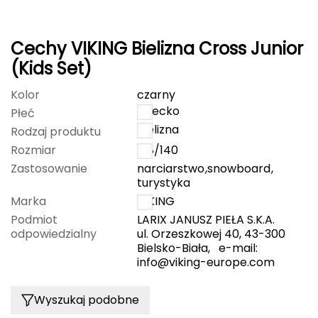
CMP
Cechy VIKING Bielizna Cross Junior
Cassin
(Kids Set)
Ciele Athletics
Kolor
czarny
dziecko
Płeć
Climbing Technology
bielizna
Rodzaj produktu
Rozmiar
128/140
Coleman
Zastosowanie
narciarstwo
,
snowboard
,
turystyka
Columbia
Marka
VIKING
Comodo
Podmiot
LARIX JANUSZ PIEŁA S.K.A.
odpowiedzialny
ul. Orzeszkowej 40, 43-300
Bielsko-Biała, e-mail:
D
info@viking-europe.com
DUNLOP
Wyszukaj podobne
Darn Tough