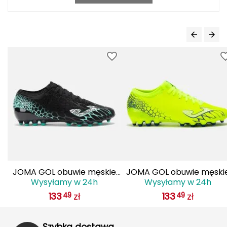
J
JOMA
Jetboil
Julbo
K
K2
KILLTEC
KONG
JOMA GOL obuwie męskie
JOMA GOL obuwie męski
Wysyłamy w 24h
Wysyłamy w 24h
Kari Traa
do piłki nożnej lanki
do piłki nożnej lanki
133
zł
133
zł
49
49
GOLS2501AG czarne
GOLS2509AG żółte
Karpos
Szybka dostawa