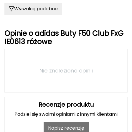
Haago
Wyszukaj podobne
Hanwag
Hoka
Opinie o adidas Buty F50 Club FxG
IE0613 różowe
Hydrapak
Hydro Flask
I
Nie znaleziono opinii
IGLOO
INNY
Recenzje produktu
Icebreaker
Podziel się swoimi opiniami z innymi klientami
Icestorm
Napisz recenzję