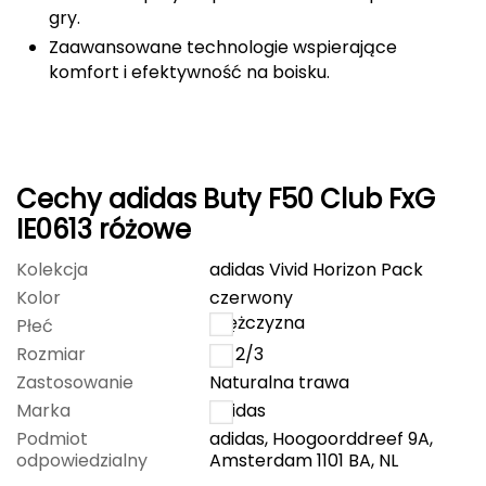
gry.
Grand Trunk
Zaawansowane technologie wspierające
komfort i efektywność na boisku.
Granger's
Gregory
Cechy adidas Buty F50 Club FxG
Grivel
IE0613 różowe
Gumbies
Kolekcja
adidas Vivid Horizon Pack
H
Kolor
czerwony
mężczyzna
Płeć
HAGLÖFS
Rozmiar
42 2/3
Zastosowanie
Naturalna trawa
HMS
Marka
Adidas
HMS PREMIUM
Podmiot
adidas, Hoogoorddreef 9A,
odpowiedzialny
Amsterdam 1101 BA, NL