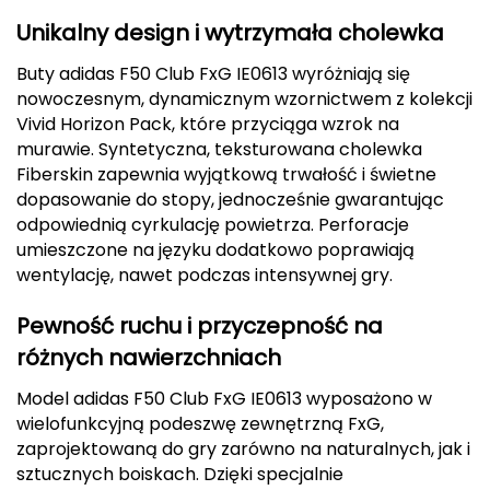
CMP
Unikalny design i wytrzymała cholewka
Buty adidas F50 Club FxG IE0613 wyróżniają się
Cassin
nowoczesnym, dynamicznym wzornictwem z kolekcji
Vivid Horizon Pack, które przyciąga wzrok na
Ciele Athletics
murawie. Syntetyczna, teksturowana cholewka
Fiberskin zapewnia wyjątkową trwałość i świetne
Climbing Technology
dopasowanie do stopy, jednocześnie gwarantując
odpowiednią cyrkulację powietrza. Perforacje
Coleman
umieszczone na języku dodatkowo poprawiają
wentylację, nawet podczas intensywnej gry.
Columbia
Pewność ruchu i przyczepność na
Comodo
różnych nawierzchniach
D
Model adidas F50 Club FxG IE0613 wyposażono w
wielofunkcyjną podeszwę zewnętrzną FxG,
DUNLOP
zaprojektowaną do gry zarówno na naturalnych, jak i
sztucznych boiskach. Dzięki specjalnie
Darn Tough