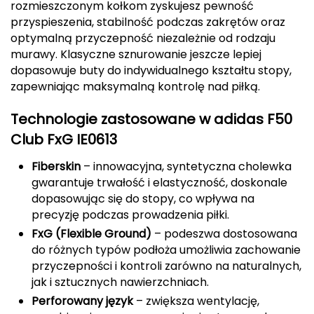
rozmieszczonym kołkom zyskujesz pewność
przyspieszenia, stabilność podczas zakrętów oraz
Deuter
optymalną przyczepność niezależnie od rodzaju
murawy. Klasyczne sznurowanie jeszcze lepiej
Dolomite
dopasowuje buty do indywidualnego kształtu stopy,
zapewniając maksymalną kontrolę nad piłką.
E
EISBAR
Technologie zastosowane w adidas F50
Club FxG IE0613
ENERO
Fiberskin
– innowacyjna, syntetyczna cholewka
ENERO CAMP
gwarantuje trwałość i elastyczność, doskonale
dopasowując się do stopy, co wpływa na
ENERO PRO
precyzję podczas prowadzenia piłki.
FxG (Flexible Ground)
– podeszwa dostosowana
Elmer by Swany
do różnych typów podłoża umożliwia zachowanie
przyczepności i kontroli zarówno na naturalnych,
Extremities
jak i sztucznych nawierzchniach.
Perforowany język
– zwiększa wentylację,
F