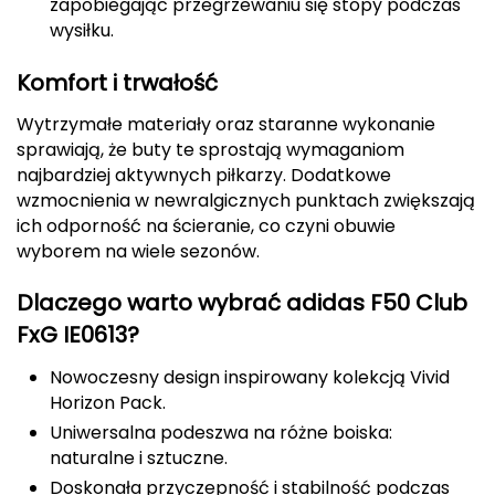
zapobiegając przegrzewaniu się stopy podczas
wysiłku.
FASHY
Komfort i trwałość
Fjord Nansen
Wytrzymałe materiały oraz staranne wykonanie
G
sprawiają, że buty te sprostają wymaganiom
najbardziej aktywnych piłkarzy. Dodatkowe
GIVOVA
wzmocnienia w newralgicznych punktach zwiększają
ich odporność na ścieranie, co czyni obuwie
GSI Outdoors
wyborem na wiele sezonów.
Gear Aid
Dlaczego warto wybrać adidas F50 Club
Gerber
FxG IE0613?
Nowoczesny design inspirowany kolekcją Vivid
Giant Dragon
Horizon Pack.
Uniwersalna podeszwa na różne boiska:
Gilmonte
naturalne i sztuczne.
Giro
Doskonała przyczepność i stabilność podczas