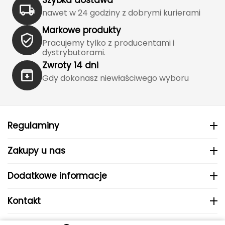
Katadyn
nawet w 24 godziny z dobrymi kurierami
Kavu
Markowe produkty
Pracujemy tylko z producentami i
Kayland
dystrybutorami.
Zwroty 14 dni
Keen
Gdy dokonasz niewłaściwego wyboru
Klymit
Kohla
Regulaminy
L
Zakupy u nas
LEATT
Dodatkowe informacje
LOOP
Kontakt
LOOP WALK