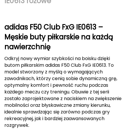
IE0613 różowe
Berghaus
Black Diamond
adidas F50 Club FxG IE0613 –
Blackburn
Męskie buty piłkarskie na każdą
nawierzchnię
Bliz
Odkryj nowy wymiar szybkości na boisku dzięki
Bridgedale
butom piłkarskim adidas F50 Club FxG IE0613. To
model stworzony z myślą o wymagających
Buff
zawodnikach, którzy cenią sobie dynamiczną grę,
optymalny komfort i pewność ruchu podczas
C
każdego meczu czy treningu. Obuwie z tej serii
C.A.M.P.
zostało zaprojektowane z naciskiem na zwiększenie
mobilności oraz błyskawiczne zmiany kierunku,
CAMELBAK
idealnie sprawdzając się zarówno podczas gry
rekreacyjnej, jak i bardziej zaawansowanych
CAMPINGAZ
rozgrywek.