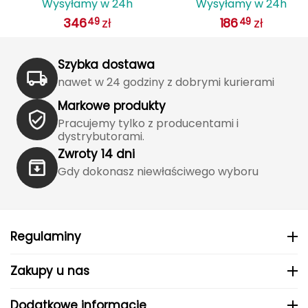
Wysyłamy w 24h
Wysyłamy w 24h
J
IS
systemem wentylacji AGILIS
biały
346
zł
186
zł
49
49
biały
JOMA
Jetboil
Szybka dostawa
nawet w 24 godziny z dobrymi kurierami
Julbo
Markowe produkty
Pracujemy tylko z producentami i
K
dystrybutorami.
K2
Zwroty 14 dni
Gdy dokonasz niewłaściwego wyboru
KILLTEC
KONG
Regulaminy
Kari Traa
Zakupy u nas
Karpos
Dodatkowe informacje