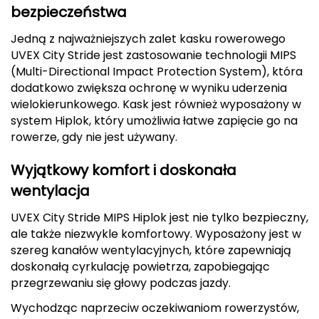
bezpieczeństwa
Deuter
Jedną z najważniejszych zalet kasku rowerowego
UVEX City Stride jest zastosowanie technologii MIPS
Dolomite
(Multi-Directional Impact Protection System), która
dodatkowo zwiększa ochronę w wyniku uderzenia
E
wielokierunkowego. Kask jest również wyposażony w
EISBAR
system Hiplok, który umożliwia łatwe zapięcie go na
rowerze, gdy nie jest używany.
ENERO
Wyjątkowy komfort i doskonała
ENERO CAMP
wentylacja
ENERO PRO
UVEX City Stride MIPS Hiplok jest nie tylko bezpieczny,
ale także niezwykle komfortowy. Wyposażony jest w
Elmer by Swany
szereg kanałów wentylacyjnych, które zapewniają
doskonałą cyrkulację powietrza, zapobiegając
przegrzewaniu się głowy podczas jazdy.
Extremities
Wychodząc naprzeciw oczekiwaniom rowerzystów,
F