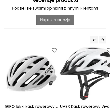
Recenzje produktu
Haago
Podziel się swoimi opiniami z innymi klientami
Hanwag
Napisz recenzję
Hoka
Hydrapak
Hydro Flask
I
IGLOO
INNY
Icebreaker
Icestorm
 z
GIRO lekki kask rowerowy z
UVEX Kask rowerowy Viva