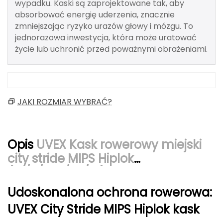
wypadku. Kaski są zaprojektowane tak, aby
Berghaus
absorbować energię uderzenia, znacznie
zmniejszając ryzyko urazów głowy i mózgu. To
Black Diamond
jednorazowa inwestycja, która może uratować
życie lub uchronić przed poważnymi obrażeniami.
Blackburn
Bliz
JAKI ROZMIAR WYBRAĆ?
Bridgedale
Buff
Opis
UVEX Kask rowerowy miejski
C
city stride MIPS Hiplok
C.A.M.P.
(41/0/729/02/15) czarny
CAMELBAK
Udoskonalona ochrona rowerowa:
UVEX City Stride MIPS Hiplok kask
CAMPINGAZ