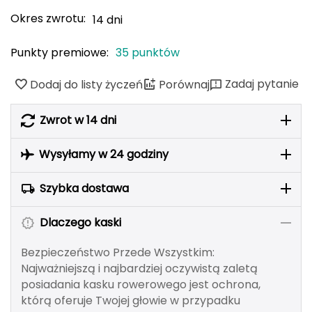
adidas Originals
ODLO
PROTEST
SILVINI
VIKING
oria rowerowe
Rękawiczki damskie
Kompasy i busole
Gumy i taśmy do ćwiczeń
POPULARNE MARKI
Okres zwrotu:
14 dni
B
Nike
ODLO
PROTEST
SILVINI
VIKING
Czapki, opaski, kominy i kapelusze damskie
Torby, nerki i plecaki
POPULARNE MARKI
Punkty premiowe:
35 punktów
BBB
NILS CAMP
Fjord Nansen
Karpos
Giro
4F
ONE FITNESS
HMS
INNY
HMS PREMIUM
Pozostałe akcesoria
POPULARNE MARKI
Zadaj pytanie
Dodaj do listy życzeń
Porównaj
BCA
Meteor
OSPREY
TIGUAR
ODLO
Sportful
Sensor
Karpos
Smartwool
Akcesoria odzieżowe
Zwrot w 14 dni
BEST SPORTING
Fjord Nansen
VIKING
SILVINI
PROTEST
Giro
Okulary sportowe
Wysyłamy w 24 godziny
BLACKYAK
POPULARNE MARKI
Szybka dostawa
BRBL
VIKING
NILS
NILS FUN
NILS CAMP
Meteor
Dlaczego kaski
Baladeo
SwissBags
Fjord Nansen
Black Diamond
PATHFINDER
Bezpieczeństwo Przede Wszystkim:
Bart Schuhbandl
Najważniejszą i najbardziej oczywistą zaletą
posiadania kasku rowerowego jest ochrona,
Bell
którą oferuje Twojej głowie w przypadku