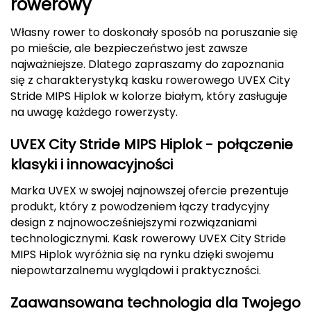
rowerowy
CMP
Własny rower to doskonały sposób na poruszanie się
po mieście, ale bezpieczeństwo jest zawsze
Cassin
najważniejsze. Dlatego zapraszamy do zapoznania
się z charakterystyką kasku rowerowego UVEX City
Ciele Athletics
Stride MIPS Hiplok w kolorze białym, który zasługuje
na uwagę każdego rowerzysty.
Climbing Technology
UVEX City Stride MIPS Hiplok - połączenie
Coleman
klasyki i innowacyjności
Columbia
Marka UVEX w swojej najnowszej ofercie prezentuje
produkt, który z powodzeniem łączy tradycyjny
Comodo
design z najnowocześniejszymi rozwiązaniami
technologicznymi. Kask rowerowy UVEX City Stride
D
MIPS Hiplok wyróżnia się na rynku dzięki swojemu
DUNLOP
niepowtarzalnemu wyglądowi i praktyczności.
Zaawansowana technologia dla Twojego
Darn Tough