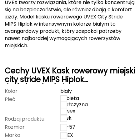
UVEX tworzy rozwiązania, które nie tylko koncentrują
się na bezpieczeństwie, ale również dbają o komfort
FASHY
jazdy. Model kasku rowerowego UVEX City Stride
MIPS Hiplok w intensywnym kolorze białym to
Fjord Nansen
avangardowy produkt, który zaspokoi potrzeby
G
nawet najbardziej wymagających rowerzystów
miejskich.
GIVOVA
GSI Outdoors
Cechy UVEX Kask rowerowy miejski
city stride MIPS Hiplok
Gear Aid
(41/0/729/02/15) czarny
Kolor
biały
Gerber
kobieta
Płeć
mężczyzna
Giant Dragon
unisex
kask
Rodzaj produktu
Gilmonte
Rozmiar
53-57
Marka
UVEX
Giro