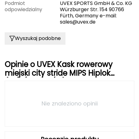
Podmiot
UVEX SPORTS GmbH & Co. KG
odpowiedzialny
Würzburger Str. 154 90766
Grand Trunk
Fürth, Germany e-mail:
sales@uvex.de
Granger's
Wyszukaj podobne
Gregory
Grivel
Opinie o UVEX Kask rowerowy
Gumbies
miejski city stride MIPS Hiplok
(41/0/729/02/15) czarny
H
HAGLÖFS
Nie znaleziono opinii
HMS
HMS PREMIUM