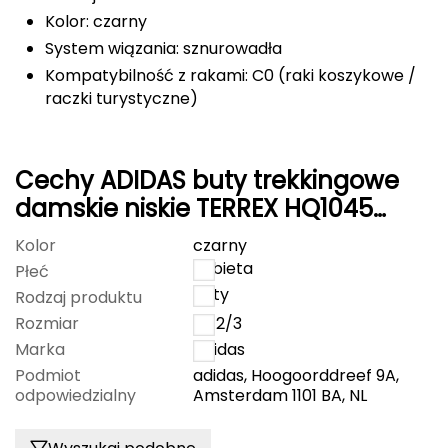
Kolor: czarny
FASHY
System wiązania: sznurowadła
Kompatybilność z rakami: C0 (raki koszykowe /
Fjord Nansen
raczki turystyczne)
G
GIVOVA
Cechy ADIDAS buty trekkingowe
damskie niskie TERREX HQ1045
GSI Outdoors
czarne
Kolor
czarny
Gear Aid
kobieta
Płeć
buty
Rodzaj produktu
Gerber
Rozmiar
38 2/3
Giant Dragon
Marka
Adidas
Podmiot
adidas, Hoogoorddreef 9A,
Gilmonte
odpowiedzialny
Amsterdam 1101 BA, NL
Giro