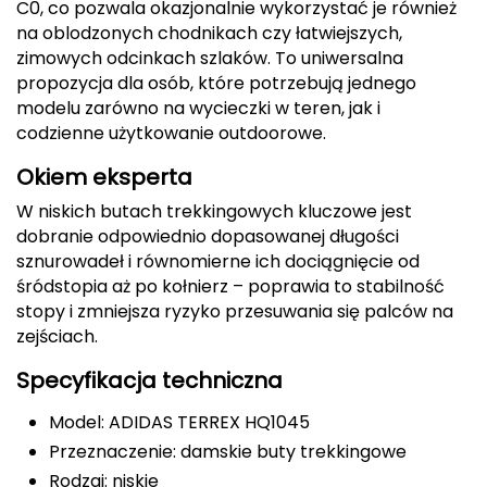
C0, co pozwala okazjonalnie wykorzystać je również
na oblodzonych chodnikach czy łatwiejszych,
Deuter
zimowych odcinkach szlaków. To uniwersalna
propozycja dla osób, które potrzebują jednego
Dolomite
modelu zarówno na wycieczki w teren, jak i
codzienne użytkowanie outdoorowe.
E
Okiem eksperta
EISBAR
W niskich butach trekkingowych kluczowe jest
ENERO
dobranie odpowiednio dopasowanej długości
sznurowadeł i równomierne ich dociągnięcie od
ENERO CAMP
śródstopia aż po kołnierz – poprawia to stabilność
stopy i zmniejsza ryzyko przesuwania się palców na
ENERO PRO
zejściach.
Specyfikacja techniczna
Elmer by Swany
Model: ADIDAS TERREX HQ1045
Extremities
Przeznaczenie: damskie buty trekkingowe
F
Rodzaj: niskie