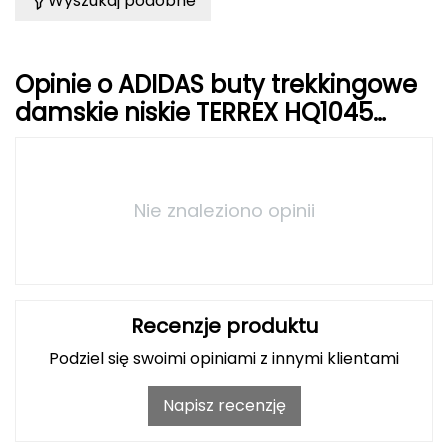
Wyszukaj podobne
Grand Trunk
Opinie o ADIDAS buty trekkingowe
Granger's
damskie niskie TERREX HQ1045
Gregory
czarne
Grivel
Nie znaleziono opinii
Gumbies
H
HAGLÖFS
Recenzje produktu
HMS
Podziel się swoimi opiniami z innymi klientami
HMS PREMIUM
Napisz recenzję