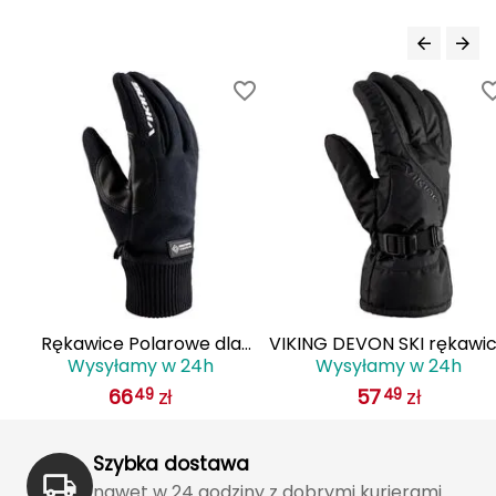
Haago
Hanwag
Hoka
Hydrapak
Hydro Flask
I
IGLOO
Rękawice Polarowe dla
VIKING DEVON SKI rękawi
INNY
Wysyłamy w 24h
Wysyłamy w 24h
Dorosłych VIKING Solano
zimowe męskie narciarsk
66
zł
57
zł
49
49
GWS Multifunction
110/22/6014 czarne
Icebreaker
Icestorm
Szybka dostawa
nawet w 24 godziny z dobrymi kurierami