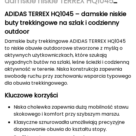
damskie niskie TERREX HQ1045
Berghaus
czarne
ADIDAS TERREX HQ1045 – damskie niskie
Black Diamond
buty trekkingowe na szlak i codzienny
outdoor
Blackburn
Damskie buty trekkingowe ADIDAS TERREX HQ1045
Bliz
to niskie obuwie outdoorowe stworzone z myślą o
aktywnych użytkowniczkach, które szukają
wygodnych butów na szlaki, leśne ścieżki i codzienną
Bridgedale
aktywność w terenie. Niska konstrukcja zapewnia
swobodę ruchu przy zachowaniu wsparcia typowego
Buff
dla obuwia trekkingowego.
C
Kluczowe korzyści
C.A.M.P.
Niska cholewka zapewnia dużą mobilność stawu
skokowego i komfort przy szybszym marszu.
CAMELBAK
Klasyczne sznurowadła umożliwiają precyzyjne
dopasowanie obuwia do kształtu stopy.
CAMPINGAZ