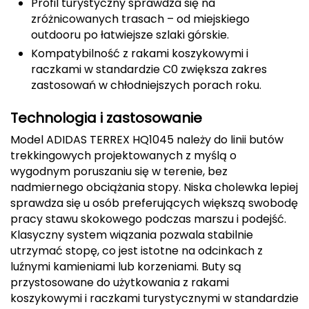
Profil turystyczny sprawdza się na
CMP
zróżnicowanych trasach – od miejskiego
outdooru po łatwiejsze szlaki górskie.
Cassin
Kompatybilność z rakami koszykowymi i
raczkami w standardzie C0 zwiększa zakres
Ciele Athletics
zastosowań w chłodniejszych porach roku.
Climbing Technology
Technologia i zastosowanie
Model ADIDAS TERREX HQ1045 należy do linii butów
Coleman
trekkingowych projektowanych z myślą o
wygodnym poruszaniu się w terenie, bez
Columbia
nadmiernego obciążania stopy. Niska cholewka lepiej
sprawdza się u osób preferujących większą swobodę
Comodo
pracy stawu skokowego podczas marszu i podejść.
Klasyczny system wiązania pozwala stabilnie
D
utrzymać stopę, co jest istotne na odcinkach z
luźnymi kamieniami lub korzeniami. Buty są
DUNLOP
przystosowane do użytkowania z rakami
koszykowymi i raczkami turystycznymi w standardzie
Darn Tough