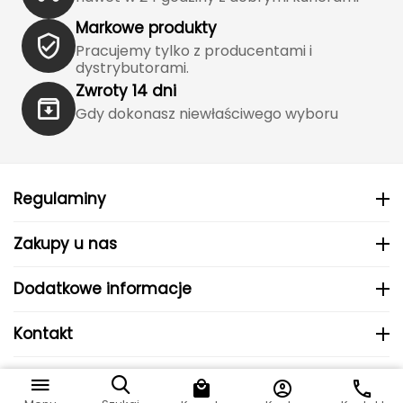
J
Markowe produkty
JOMA
Pracujemy tylko z producentami i
dystrybutorami.
Jetboil
Zwroty 14 dni
Gdy dokonasz niewłaściwego wyboru
Julbo
K
K2
Regulaminy
KILLTEC
Zakupy u nas
KONG
Dodatkowe informacje
Kari Traa
Kontakt
Karpos
© 2024 MHS Sp. z o.o..