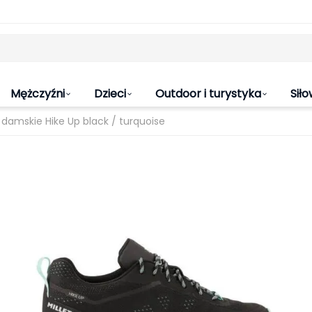
Mężczyźni
Dzieci
Outdoor i turystyka
Siło
 damskie Hike Up black / turquoise