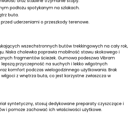
wałość oraz stabilne trzymanie stopy.
nym podłożu spotykanym na szlakach.
trz buta.
przed uderzeniami o przeszkody terenowe.
zukających wszechstronnych butów trekkingowych na cały rok,
. Niska cholewka poprawia mobilność stawu skokowego i
nicznych fragmentów ścieżek. Gumowa podeszwa Vibram
 lepszą przyczepność na suchych i lekko wilgotnych
raz komfort podczas wielogodzinnego użytkowania. Brak
goci z wnętrza buta, co jest korzystne zwłaszcza w
riał syntetyczny, stosuj dedykowane preparaty czyszczące i
ów i pomoże zachować ich właściwości użytkowe.