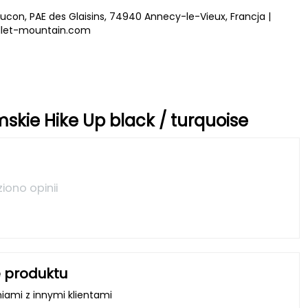
 Faucon, PAE des Glaisins, 74940 Annecy-le-Vieux, Francja |
llet-mountain.com
mskie Hike Up black / turquoise
ziono opinii
 produktu
niami z innymi klientami