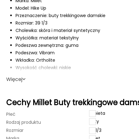
Marka: Millet
Model: Hike Up
Przeznaczenie: buty trekkingowe damskie
Rozmiar: 39 1/3
Cholewka: skóra i materiał syntetyczny
Wyściółka: materiał tekstylny
Podeszwa zewnętrzna: guma
Podeszwa: Vibram
Wkładka: Ortholite
Wysokość cholewki: niskie
Wodoodporność: brak membrany wodoodpornej
Więcej
Ochrona przodu: wzmocnienie przy palcach
System sznurowania: sznurowadła
Kompatybilność z rakami: C0 (brak możliwości mocowa
Cechy Millet Buty trekkingowe dams
Waga: ok. 340 g (jeden but, rozmiar referencyjny poda
Sezon: całoroczne (poza warunkami typowo zimowymi z
kobieta
Płeć
Kolor: czarny/turkusowy
buty
Rodzaj produktu
Rozmiar
39 1/3
Marka
Millet