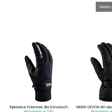
Napisz
z
Rękawice Polarowe dla Dorosłych
VIKING DEVON SKI rę
Wysyłamy w 24h
Wysyłamy 