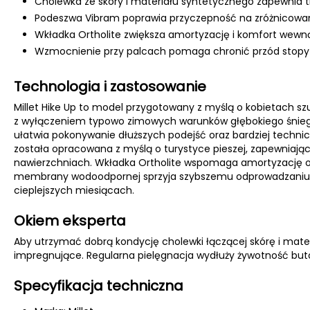
Cholewka ze skóry i materiału syntetycznego zapewnia tr
Podeszwa Vibram poprawia przyczepność na zróżnicowa
Wkładka Ortholite zwiększa amortyzację i komfort wewną
Wzmocnienie przy palcach pomaga chronić przód stopy 
Technologia i zastosowanie
Millet Hike Up to model przygotowany z myślą o kobietach s
z wyłączeniem typowo zimowych warunków głębokiego śniegu
ułatwia pokonywanie dłuższych podejść oraz bardziej tech
została opracowana z myślą o turystyce pieszej, zapewniając
nawierzchniach. Wkładka Ortholite wspomaga amortyzację o
membrany wodoodpornej sprzyja szybszemu odprowadzaniu wil
cieplejszych miesiącach.
Okiem eksperta
Aby utrzymać dobrą kondycję cholewki łączącej skórę i mate
impregnujące. Regularna pielęgnacja wydłuży żywotność but
Specyfikacja techniczna