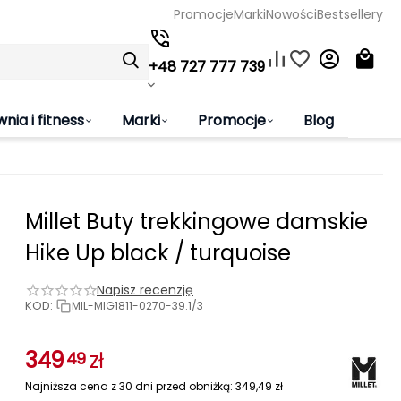
Promocje
Marki
Nowości
Bestsellery
+48 727 777 739
wnia i fitness
Marki
Promocje
Blog
Millet Buty trekkingowe damskie
Hike Up black / turquoise
Napisz recenzję
KOD:
MIL-MIG1811-0270-39.1/3
349
zł
49
Najniższa cena z 30 dni przed obniżką:
349,49
zł