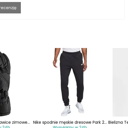
 recenzję
kawice zimowe
Nike spodnie męskie dresowe Park 20
Bielizna
w 24h
Wysyłamy w 24h