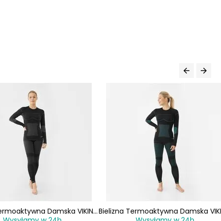
 Termoaktywna Damska VIKING
Bielizna Termoaktywna Damska VIK
Wysyłamy w 24h
Wysyłamy w 24h