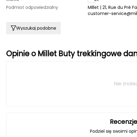
Podmiot odpowiedzialny
Millet | 21, Rue du Pré
customer-service@mi
Wyszukaj podobne
Opinie o Millet Buty trekkingowe da
Nie znale
Recenzje
Podziel się swoimi opi