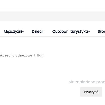
Mężczyźni
Dzieci
Outdoor i turystyka
Siło
/
Akcesoria odzieżowe
Buff
Nie znaleziono pro
Wyczyść