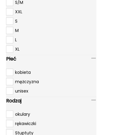
S/M
XXL
S
M
L
XL
Płeć
kobieta
mężczyzna
unisex
Rodzaj
okulary
rękawiczki
Stuptuty