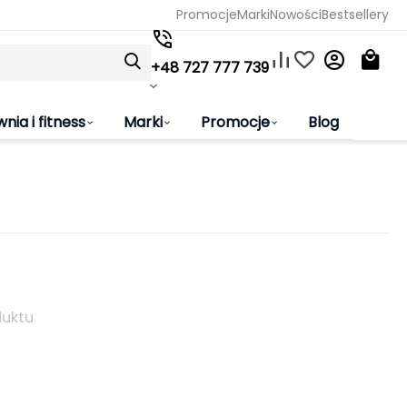
Promocje
Marki
Nowości
Bestsellery
+48 727 777 739
wnia i fitness
Marki
Promocje
Blog
duktu