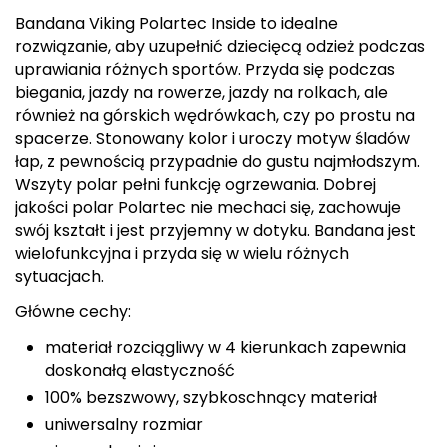
Berghaus
Bandana Viking Polartec Inside to idealne
rozwiązanie, aby uzupełnić dziecięcą odzież podczas
Black Diamond
uprawiania różnych sportów. Przyda się podczas
biegania, jazdy na rowerze, jazdy na rolkach, ale
Blackburn
również na górskich wędrówkach, czy po prostu na
spacerze. Stonowany kolor i uroczy motyw śladów
Bliz
łap, z pewnością przypadnie do gustu najmłodszym.
Wszyty polar pełni funkcję ogrzewania. Dobrej
Bridgedale
jakości polar Polartec nie mechaci się, zachowuje
swój kształt i jest przyjemny w dotyku. Bandana jest
Buff
wielofunkcyjna i przyda się w wielu różnych
sytuacjach.
C
Główne cechy:
C.A.M.P.
materiał rozciągliwy w 4 kierunkach zapewnia
doskonałą elastyczność
CAMELBAK
100% bezszwowy, szybkoschnący materiał
uniwersalny rozmiar
CAMPINGAZ