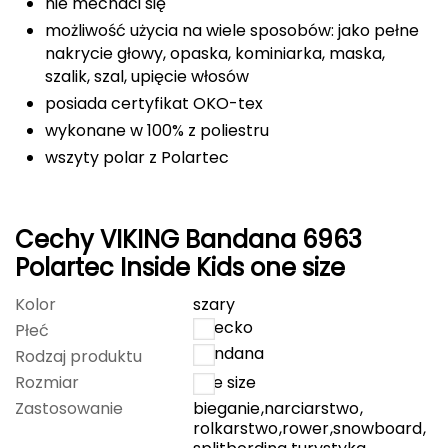
nie mechaci się
CMP
możliwość użycia na wiele sposobów: jako pełne
nakrycie głowy, opaska, kominiarka, maska,
Cassin
szalik, szal, upięcie włosów
posiada certyfikat OKO-tex
Ciele Athletics
wykonane w 100% z poliestru
wszyty polar z Polartec
Climbing Technology
Coleman
Cechy VIKING Bandana 6963
Columbia
Polartec Inside Kids one size
Kolor
szary
Comodo
dziecko
Płeć
D
bandana
Rodzaj produktu
Rozmiar
one size
DUNLOP
Zastosowanie
bieganie
,
narciarstwo
,
rolkarstwo
,
rower
,
snowboard
,
Darn Tough