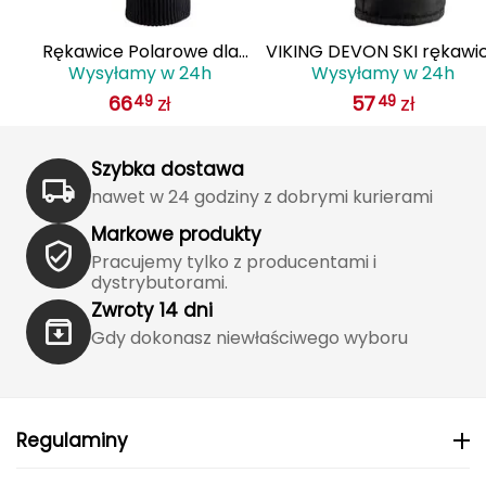
Grand Trunk
Rękawice Polarowe dla
VIKING DEVON SKI rękawi
Wysyłamy w 24h
Wysyłamy w 24h
Dorosłych VIKING Solano
zimowe męskie narciarsk
Granger's
66
zł
57
zł
49
49
GWS Multifunction
110/22/6014 czarne
Gregory
Szybka dostawa
Grivel
nawet w 24 godziny z dobrymi kurierami
Markowe produkty
Gumbies
Pracujemy tylko z producentami i
dystrybutorami.
H
Zwroty 14 dni
HAGLÖFS
Gdy dokonasz niewłaściwego wyboru
HMS
HMS PREMIUM
Regulaminy