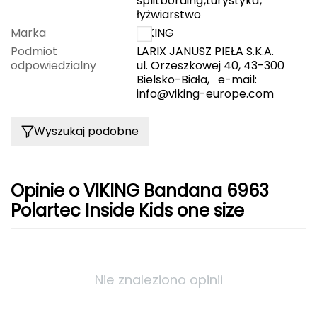
splitbording
,
turystyka
,
łyżwiarstwo
Deuter
Marka
VIKING
Podmiot
LARIX JANUSZ PIEŁA S.K.A.
Dolomite
odpowiedzialny
ul. Orzeszkowej 40, 43-300
Bielsko-Biała, e-mail:
E
info@viking-europe.com
EISBAR
Wyszukaj podobne
ENERO
ENERO CAMP
Opinie o VIKING Bandana 6963
Polartec Inside Kids one size
ENERO PRO
Elmer by Swany
Nie znaleziono opinii
Extremities
F