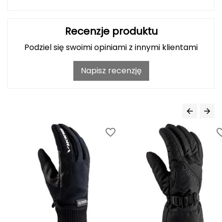
FASHY
Recenzje produktu
Fjord Nansen
Podziel się swoimi opiniami z innymi klientami
G
Napisz recenzję
GIVOVA
GSI Outdoors
Gear Aid
Gerber
Giant Dragon
Gilmonte
Giro