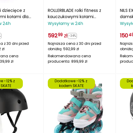
i dziecięce z
ROLLERBLADE rolki fitness z
NILS E
mi kołami dla
kauczukowymi kołami
damsk
cych ROX
macroblade szare
NA110
w 24h
Wysyłamy w 24h
Wysył
592
zł
150
99
4
%
-34%
a z 30 dni przed
Najniższa cena z 30 dni przed
Najniżs
2
zł
obniżką:
592,99
zł
obniżk
ana cena
Rekomendowana cena
Rekom
139,99
zł
producenta:
899,99
zł
produc
e -12% z 
Dodatkowe -12% z 
Dod
 SKATE
kodem SKATE