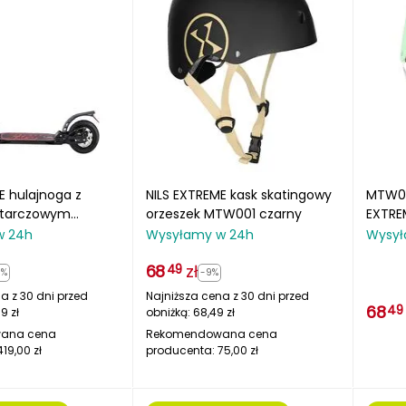
E hulajnoga z
NILS EXTREME kask skatingowy
MTW00
tarczowym
orzeszek MTW001 czarny
EXTRE
w 24h
Wysyłamy w 24h
Wysył
68
zł
49
5%
-9%
a z 30 dni przed
Najniższa cena z 30 dni przed
68
49
99
zł
obniżką:
68,49
zł
ana cena
Rekomendowana cena
419,00
zł
producenta:
75,00
zł