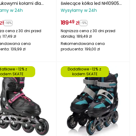
ukowymi kołami dla
świecące kółka led NH10905
tkujących ROX
różowe/czarne
amy w 24h
Wysyłamy w 24h
zł
189
zł
49
-16%
-5%
za cena z 30 dni przed
Najniższa cena z 30 dni przed
ą:
117,49
zł
obniżką:
189,49
zł
endowana cena
Rekomendowana cena
enta:
139,99
zł
producenta:
199,00
zł
atkowe -12% z 
Dodatkowe -12% z 
kodem SKATE
kodem SKATE