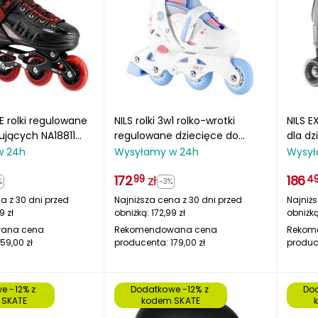
E rolki regulowane
NILS rolki 3w1 rolko-wrotki
NILS E
ujących NA18811
regulowane dziecięce do
dla d
zarne
nauki jazdy NJ1190
czarn
w 24h
Wysyłamy w 24h
Wysył
172
zł
186
99
4
%
-3%
a z 30 dni przed
Najniższa cena z 30 dni przed
Najniżs
49
zł
obniżką:
172,99
zł
obniżk
ana cena
Rekomendowana cena
Rekom
159,00
zł
producenta:
179,00
zł
produc
e -12% z 
Dodatkowe -12% z 
Dod
 SKATE
kodem SKATE