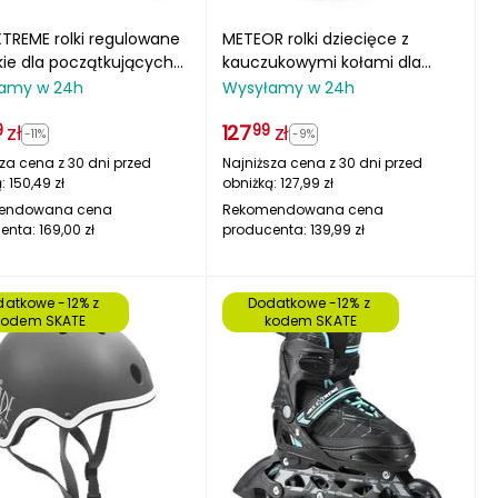
XTREME rolki regulowane
METEOR rolki dziecięce z
ie dla początkujących
kauczukowymi kołami dla
02 czarne/różowe
początkujących ROX
amy w 24h
Wysyłamy w 24h
zł
127
zł
9
99
-11%
-9%
za cena z 30 dni przed
Najniższa cena z 30 dni przed
ą:
150,49
zł
obniżką:
127,99
zł
endowana cena
Rekomendowana cena
enta:
169,00
zł
producenta:
139,99
zł
atkowe -12% z 
Dodatkowe -12% z 
kodem SKATE
kodem SKATE