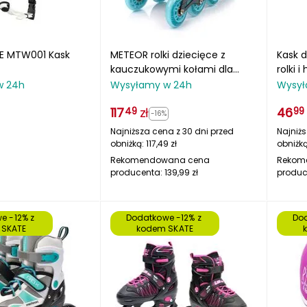
ME MTW001 Kask
METEOR rolki dziecięce z
Kask d
kauczukowymi kołami dla
rolki 
początkujących ROX
czarn
w 24h
Wysyłamy w 24h
Wysył
117
zł
46
49
99
-16%
Najniższa cena z 30 dni przed
Najniżs
obniżką:
117,49
zł
obniżk
Rekomendowana cena
Rekom
producenta:
139,99
zł
produc
e -12% z 
Dodatkowe -12% z 
Dod
 SKATE
kodem SKATE