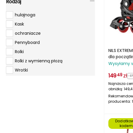
Rodzaj
58-65
59-61
hulajnoga
59-65
Kask
L (38-41)
ochraniacze
one size
Pennyboard
NILS EXTREM
XS
Rolki
dla początk
L
Rolki z wymienną płozą
czerwone/c
Wysyłamy 
Wrotki
149
zł
49
-6
Najniższa cen
obniżką:
149,
Rekomendow
producenta:
Dodatkow
kodem