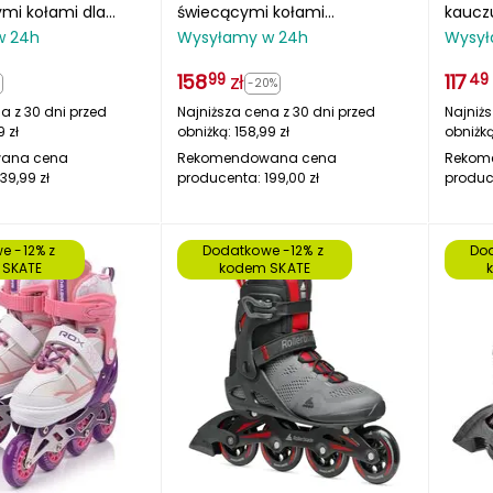
mi kołami dla
świecącymi kołami
kaucz
cych ROX
regulowane NH10905 białe
począ
w 24h
Wysyłamy w 24h
Wysył
158
zł
117
99
49
%
-20%
a z 30 dni przed
Najniższa cena z 30 dni przed
Najniżs
9
zł
obniżką:
158,99
zł
obniżk
ana cena
Rekomendowana cena
Rekom
139,99
zł
producenta:
199,00
zł
produc
e -12% z 
Dodatkowe -12% z 
Dod
 SKATE
kodem SKATE