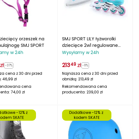
ziecięcy orzeszek na
SMJ SPORT LILY łyżworolki
i hulajnogę SMJ SPORT
dziecięce 2w1 regulowane
niebieskie/różowe
amy w 24h
Wysyłamy w 24h
zł
213
zł
49
-37%
-11%
za cena z 30 dni przed
Najniższa cena z 30 dni przed
ą:
46,99
zł
obniżką:
213,49
zł
endowana cena
Rekomendowana cena
enta:
74,00
zł
producenta:
239,00
zł
atkowe -12% z 
Dodatkowe -12% z 
kodem SKATE
kodem SKATE