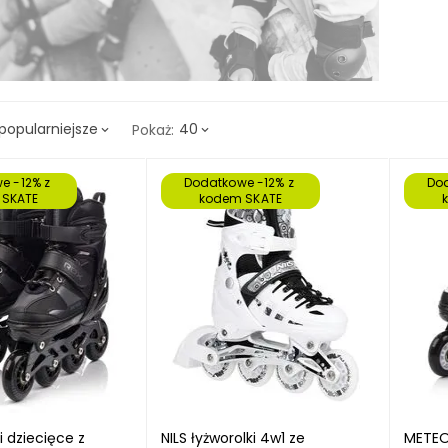
popularniejsze
40
Pokaż:
e -12% z 
Dodatkowe -12% z 
Dod
 SKATE
kodem SKATE
i dziecięce z
NILS łyżworolki 4w1 ze
METEOR