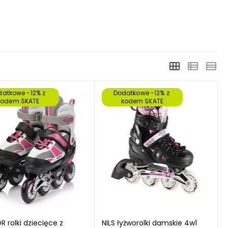
atkowe -12% z 
Dodatkowe -12% z 
kodem SKATE
kodem SKATE
 rolki dziecięce z
NILS łyżworolki damskie 4w1