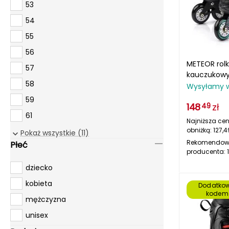
48-52
53
48-54
54
48-55
55
49-53
56
50-57
METEOR rolk
57
kauczukowy
51-52
58
początkują
Wysyłamy 
51-55
59
148
zł
49
52-55
61
Najniższa cen
52-56
obniżką:
127,4
65
Pokaż wszystkie (11)
53-55
Rekomendow
Płeć
producenta:
54-61
dziecko
55-57
kobieta
Dodatkow
55-58
kodem
mężczyzna
55-59
unisex
58-61