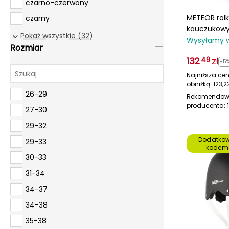
czarno-czerwony
METEOR rolk
czarny
kauczukowy
czarny matowy
Pokaż wszystkie (32)
początkują
Wysyłamy 
Rozmiar
czarny/czerwony
132
zł
49
-5
czerwony
Najniższa cen
fioletowy
obniżką:
123,2
26-29
Rekomendow
fuksjowy
producenta:
27-30
grafitowy
29-32
granatowy
Dodatkow
29-33
jasnoróżowy
kodem
30-33
jasnozielony
31-34
khaki
34-37
Multikolor
34-38
niebieski
35-38
niebieski/czarny