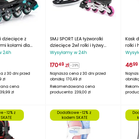
i dziecięce z
SMJ SPORT LEA łyżworolki
Kask d
mi kołami dla
dziecięce 2w1 rolki i łyżwy
rolki 
cych ROX
czarne/różowe
w 24h
Wysyłamy w 24h
Wysył
170
zł
46
49
99
-29%
a z 30 dni przed
Najniższa cena z 30 dni przed
Najniżs
9
zł
obniżką:
170,49
zł
obniżk
ana cena
Rekomendowana cena
Rekom
139,99
zł
producenta:
239,00
zł
produc
e -12% z 
Dodatkowe -12% z 
Dod
 SKATE
kodem SKATE