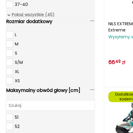
37-40
niebieski/różowy/żółty
38
Pokaż wszystkie (45)
różowy
Rozmiar dodatkowy
38-41
NILS EXTRE
srebrny
Extreme
39
szary
L
Wysyłamy 
39-41
turkusowy
M
39-42
wielokolorowy
S
39-43
66
zł
zielony
49
S/M
40
żółty
XL
40.5
złoty
XS
41
Maksymalny obwód głowy [cm]
Dodatkow
45
kodem
45-52
47
51
47-51
52