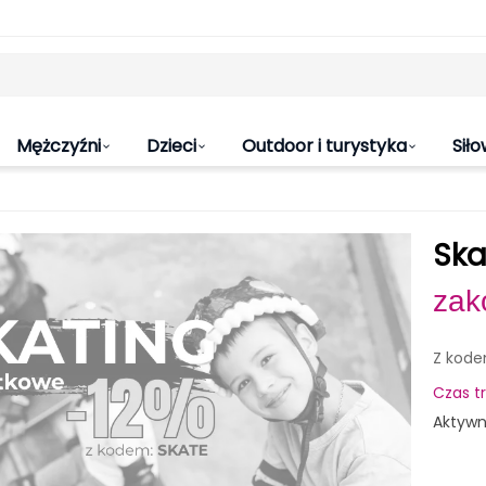
Mężczyźni
Dzieci
Outdoor i turystyka
Siło
Ska
zak
Z kod
Czas t
Aktyw