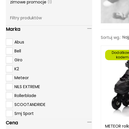
zimowe promocje
(1)
Filtry produktów
Marka
Naj
Sortuj wg.:
Abus
Bell
Dodatkow
kodem
Giro
K2
Meteor
NILS EXTREME
Rollerblade
SCOOTANDRIDE
Smj Sport
Cena
METEOR rolk