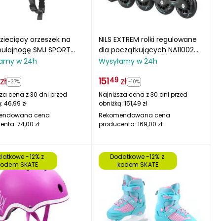
ziecięcy orzeszek na
NILS EXTREM rolki regulowane
i hulajnogę SMJ SPORT
dla początkujących NA11002
y
czarne/niebieski
amy w 24h
Wysyłamy w 24h
zł
151
zł
49
-37%
-10%
za cena z 30 dni przed
Najniższa cena z 30 dni przed
ą:
46,99
zł
obniżką:
151,49
zł
endowana cena
Rekomendowana cena
enta:
74,00
zł
producenta:
169,00
zł
atkowe -12% z 
Dodatkowe -12% z 
kodem SKATE
kodem SKATE