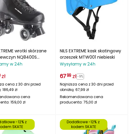
XTREME wrotki skórzane
NILS EXTREME kask skatingowy
ziewczyn NQ8400S
orzeszek MTW001 niebieski
e
amy w 24h
Wysyłamy w 24h
zł
67
zł
9
99
-9%
za cena z 30 dni przed
Najniższa cena z 30 dni przed
ą:
186,49
zł
obniżką:
67,99
zł
endowana cena
Rekomendowana cena
enta:
159,00
zł
producenta:
75,00
zł
atkowe -12% z 
Dodatkowe -12% z 
kodem SKATE
kodem SKATE