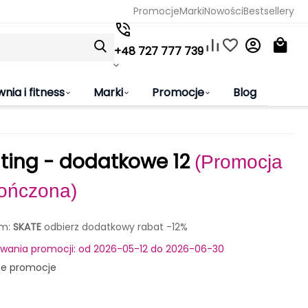
Promocje
Marki
Nowości
Bestsellery
+48 727 777 739
wnia i fitness
Marki
Promocje
Blog
ting - dodatkowe 12
(Promocja
ończona)
em:
SKATE
odbierz dodatkowy rabat -12%
rwania promocji: od 2026-05-12 do 2026-06-30
ne promocje