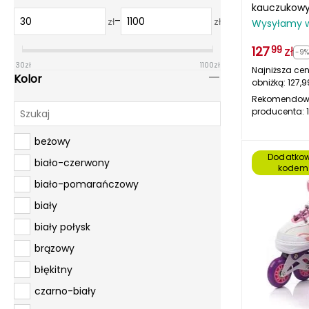
kauczukowy
–
początkują
zł
zł
Wysyłamy 
127
zł
99
-9
30
zł
1100
zł
Najniższa cen
Kolor
obniżką:
127,9
Rekomendow
producenta:
beżowy
Dodatkow
biało-czerwony
kodem
biało-pomarańczowy
biały
biały połysk
brązowy
błękitny
czarno-biały