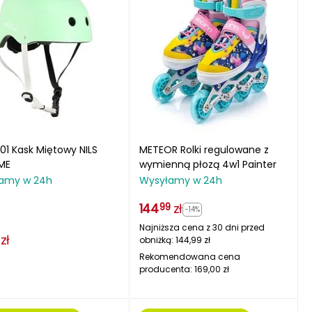
1 Kask Miętowy NILS
METEOR Rolki regulowane z
ME
wymienną płozą 4w1 Painter
amy w 24h
Wysyłamy w 24h
144
zł
99
-14%
Najniższa cena z 30 dni przed
zł
obniżką:
144,99
zł
Rekomendowana cena
producenta:
169,00
zł