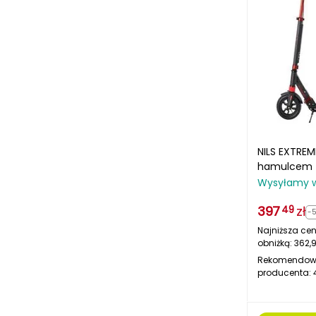
NILS EXTREM
hamulcem 
HM209T
Wysyłamy 
397
zł
49
-
Najniższa cen
obniżką:
362,
Rekomendow
producenta: