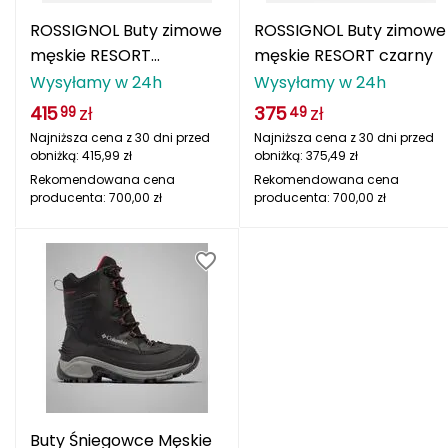
adidas Originals
ODLO
PROTEST
SILVINI
VIKING
oria rowerowe
Rękawiczki damskie
Kompasy i busole
Gumy i taśmy do ćwiczeń
POPULARNE MARKI
ROSSIGNOL Buty zimowe
ROSSIGNOL Buty zimowe
B
męskie RESORT
męskie RESORT czarny
Nike
ODLO
PROTEST
SILVINI
VIKING
Czapki, opaski, kominy i kapelusze damskie
Torby, nerki i plecaki
POPULARNE MARKI
granatowy
Wysyłamy w 24h
Wysyłamy w 24h
BBB
NILS CAMP
Fjord Nansen
Karpos
Giro
4F
ONE FITNESS
HMS
INNY
HMS PREMIUM
Pozostałe akcesoria
415
zł
375
zł
POPULARNE MARKI
99
49
BCA
Meteor
OSPREY
TIGUAR
Najniższa cena z 30 dni przed
Najniższa cena z 30 dni przed
ODLO
Sportful
Sensor
Karpos
Smartwool
obniżką:
415,99
zł
obniżką:
375,49
zł
Akcesoria odzieżowe
BEST SPORTING
Fjord Nansen
Rekomendowana cena
VIKING
SILVINI
PROTEST
Rekomendowana cena
Giro
producenta:
700,00
zł
producenta:
700,00
zł
Okulary sportowe
BLACKYAK
POPULARNE MARKI
BRBL
VIKING
NILS
NILS FUN
NILS CAMP
Meteor
Baladeo
SwissBags
Fjord Nansen
Black Diamond
PATHFINDER
Bart Schuhbandl
Bell
Buty Śniegowce Męskie