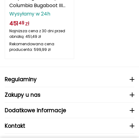
Berghaus
Columbia Bugaboot III
Waterproof czarny
Wysyłamy w 24h
Black Diamond
451
zł
49
Najniższa cena z 30 dni przed
Blackburn
obniżką:
451,49
zł
Rekomendowana cena
Bliz
producenta:
599,99
zł
Bridgedale
Buff
Regulaminy
C
Zakupy u nas
C.A.M.P.
Dodatkowe informacje
CAMELBAK
Kontakt
CAMPINGAZ