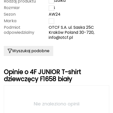
koszulka
Rodzaj produktu
CMP
Rozmiar
164
Sezon
AW24
Cassin
Marka
4F
Podmiot
OTCF S.A. ul. Saska 25C
Ciele Athletics
odpowiedzialny
Kraków Poland 30-720,
info@otcf.pl
Climbing Technology
Wyszukaj podobne
Coleman
Columbia
Opinie o 4F JUNIOR T-shirt
Comodo
dziewczęcy F1658 biały
D
DUNLOP
Nie znaleziono opinii
Darn Tough