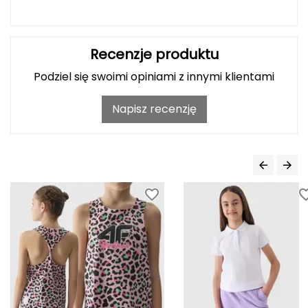
Deuter
Recenzje produktu
Dolomite
Podziel się swoimi opiniami z innymi klientami
E
Napisz recenzję
EISBAR
ENERO
ENERO CAMP
ENERO PRO
Elmer by Swany
Extremities
F