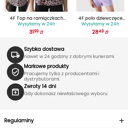
FASHY
4F Top na ramiączkach
4F polo dziewczęce
Fjord Nansen
Wysyłamy w 24h
Wysyłamy w 24h
dziewczęcy w panterkę
bawełniane z kołnierzyki
31
zł
28
zł
99
49
F1141
F1148 białe
G
GIVOVA
Szybka dostawa
nawet w 24 godziny z dobrymi kurierami
GSI Outdoors
Markowe produkty
Gear Aid
Pracujemy tylko z producentami i
dystrybutorami.
Gerber
Zwroty 14 dni
Gdy dokonasz niewłaściwego wyboru
Giant Dragon
Gilmonte
Regulaminy
Giro