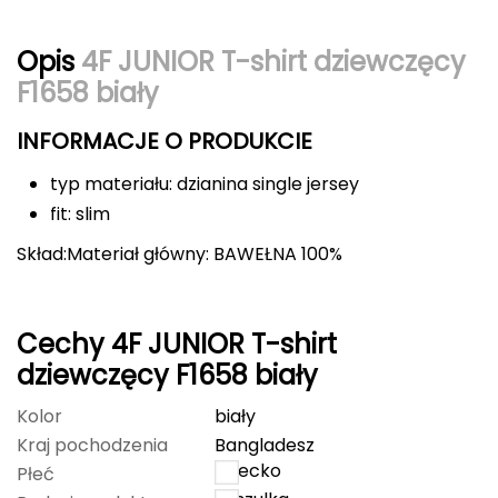
Berghaus
Opis
4F JUNIOR T-shirt dziewczęcy
Black Diamond
F1658 biały
Blackburn
INFORMACJE O PRODUKCIE
Bliz
typ materiału: dzianina single jersey
fit: slim
Bridgedale
Skład:Materiał główny: BAWEŁNA 100%
Buff
C
Cechy 4F JUNIOR T-shirt
dziewczęcy F1658 biały
C.A.M.P.
Kolor
biały
CAMELBAK
Kraj pochodzenia
Bangladesz
dziecko
Płeć
CAMPINGAZ