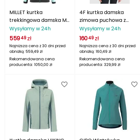
Berghaus
MILLET kurtka
4F kurtka damska
Black Diamond
trekkingowa damska M
zimowa puchowa z
WHITE SHIELD JKT
kapturem
Wysyłamy w 24h
Wysyłamy w 24h
Blackburn
zielona
4FWAW25TDJAF580
559
zł
160
zł
49
49
zielona
Najniższa cena z 30 dni przed
Najniższa cena z 30 dni przed
Bliz
obniżką:
559,49
zł
obniżką:
160,49
zł
Rekomendowana cena
Rekomendowana cena
Bridgedale
producenta:
1050,00
zł
producenta:
329,99
zł
Buff
C
C.A.M.P.
CAMELBAK
CAMPINGAZ