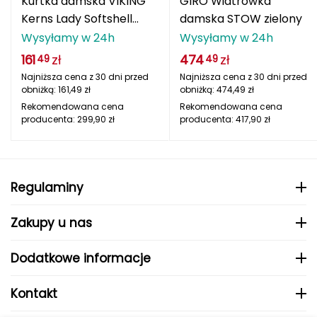
Kurtka damska VIKING
GIRO Wiatrówka
CMP
Kerns Lady Softshell
damska STOW zielony
zielona
Wysyłamy w 24h
Wysyłamy w 24h
Cassin
161
zł
474
zł
49
49
Najniższa cena z 30 dni przed
Najniższa cena z 30 dni przed
Ciele Athletics
obniżką:
161,49
zł
obniżką:
474,49
zł
Rekomendowana cena
Rekomendowana cena
Climbing Technology
producenta:
299,90
zł
producenta:
417,90
zł
Coleman
Columbia
Regulaminy
Comodo
Zakupy u nas
D
Dodatkowe informacje
DUNLOP
Kontakt
Darn Tough