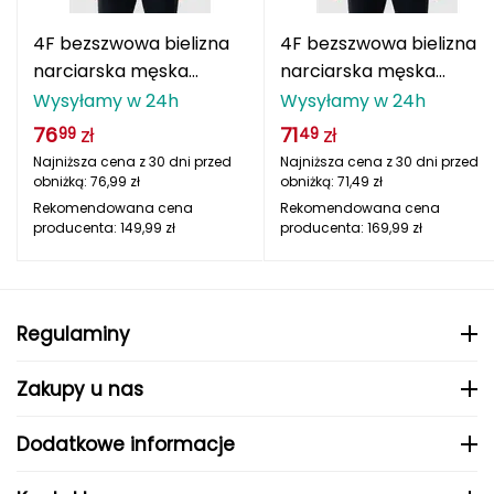
Berghaus
4F bezszwowa bielizna
4F bezszwowa bielizna
Black Diamond
narciarska męska
narciarska męska
termoaktywna
termoaktywna
Wysyłamy w 24h
Wysyłamy w 24h
Blackburn
longsleeve
longsleeve
76
zł
71
zł
99
49
4FWAW25USEAM233
4FWAW25USEAM224
Najniższa cena z 30 dni przed
Najniższa cena z 30 dni przed
Bliz
czarny
obniżką:
76,99
zł
obniżką:
71,49
zł
Rekomendowana cena
Rekomendowana cena
Bridgedale
producenta:
149,99
zł
producenta:
169,99
zł
Buff
C
Regulaminy
C.A.M.P.
Zakupy u nas
CAMELBAK
Dodatkowe informacje
CAMPINGAZ