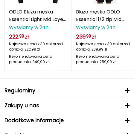
Berghaus
ODLO Bluza męska
Bluza męska ODLO
Black Diamond
Essential Light Mid Layer
Essential 1/2 zip Mid
1/2 zip
Layer czarna
Wysyłamy w 24h
Wysyłamy w 24h
Blackburn
222
zł
239
zł
99
99
Najniższa cena z 30 dni przed
Najniższa cena z 30 dni przed
Bliz
obniżką:
222,99
zł
obniżką:
239,99
zł
Rekomendowana cena
Rekomendowana cena
Bridgedale
producenta:
349,99
zł
producenta:
259,99
zł
Buff
C
Regulaminy
C.A.M.P.
Zakupy u nas
CAMELBAK
Dodatkowe informacje
CAMPINGAZ