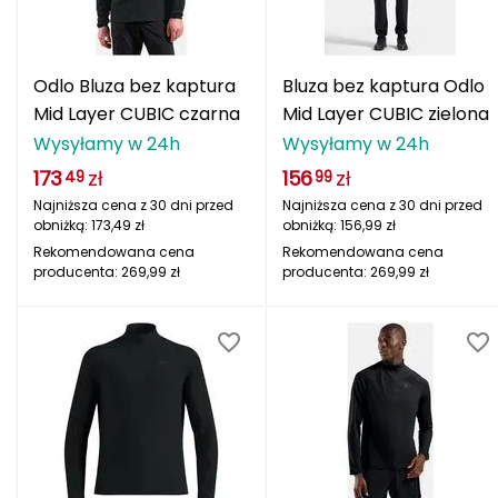
adidas Originals
ODLO
PROTEST
SILVINI
VIKING
oria rowerowe
Rękawiczki damskie
Kompasy i busole
Gumy i taśmy do ćwiczeń
POPULARNE MARKI
B
Nike
ODLO
PROTEST
SILVINI
VIKING
Czapki, opaski, kominy i kapelusze damskie
Torby, nerki i plecaki
POPULARNE MARKI
Odlo Bluza bez kaptura
Bluza bez kaptura Odlo
BBB
NILS CAMP
Fjord Nansen
Karpos
Giro
Mid Layer CUBIC czarna
Mid Layer CUBIC zielona
4F
ONE FITNESS
HMS
INNY
HMS PREMIUM
Pozostałe akcesoria
POPULARNE MARKI
Wysyłamy w 24h
Wysyłamy w 24h
BCA
Meteor
OSPREY
TIGUAR
ODLO
Sportful
Sensor
Karpos
Smartwool
Akcesoria odzieżowe
173
zł
156
zł
49
99
BEST SPORTING
Fjord Nansen
VIKING
SILVINI
PROTEST
Giro
Najniższa cena z 30 dni przed
Najniższa cena z 30 dni przed
obniżką:
173,49
zł
obniżką:
156,99
zł
Okulary sportowe
BLACKYAK
Rekomendowana cena
Rekomendowana cena
producenta:
269,99
zł
producenta:
269,99
zł
POPULARNE MARKI
BRBL
VIKING
NILS
NILS FUN
NILS CAMP
Meteor
Baladeo
SwissBags
Fjord Nansen
Black Diamond
PATHFINDER
Bart Schuhbandl
Bell