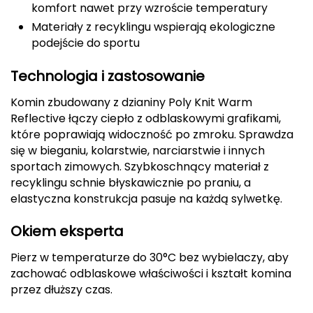
komfort nawet przy wzroście temperatury
CMP
Materiały z recyklingu wspierają ekologiczne
podejście do sportu
Cassin
Technologia i zastosowanie
Ciele Athletics
Komin zbudowany z dzianiny Poly Knit Warm
Climbing Technology
Reflective łączy ciepło z odblaskowymi grafikami,
które poprawiają widoczność po zmroku. Sprawdza
Coleman
się w bieganiu, kolarstwie, narciarstwie i innych
sportach zimowych. Szybkoschnący materiał z
Columbia
recyklingu schnie błyskawicznie po praniu, a
elastyczna konstrukcja pasuje na każdą sylwetkę.
Comodo
Okiem eksperta
D
Pierz w temperaturze do 30°C bez wybielaczy, aby
DUNLOP
zachować odblaskowe właściwości i kształt komina
przez dłuższy czas.
Darn Tough