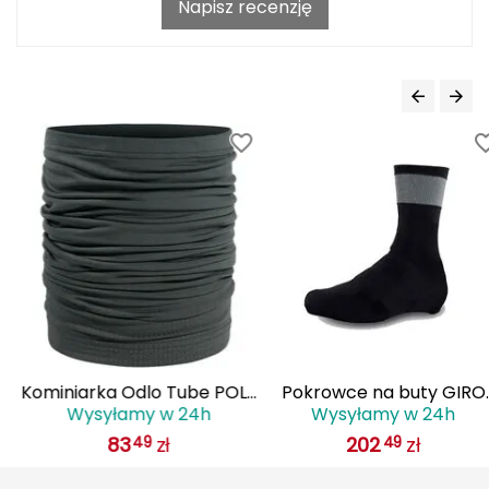
Napisz recenzję
Grand Trunk
Granger's
Gregory
Grivel
Gumbies
H
HAGLÖFS
HMS
Kominiarka Odlo Tube POLY
Pokrowce na buty GIRO
Wysyłamy w 24h
Wysyłamy w 24h
KNIT WARM REFLECTIVE
KNIT SHOE COVER czarn
HMS PREMIUM
83
zł
202
zł
49
49
zielona