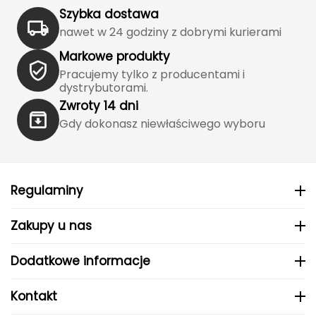
Haago
Szybka dostawa
nawet w 24 godziny z dobrymi kurierami
Hanwag
Markowe produkty
Hoka
Pracujemy tylko z producentami i
dystrybutorami.
Hydrapak
Zwroty 14 dni
Gdy dokonasz niewłaściwego wyboru
Hydro Flask
I
Regulaminy
IGLOO
INNY
Zakupy u nas
Icebreaker
Dodatkowe informacje
Icestorm
Kontakt