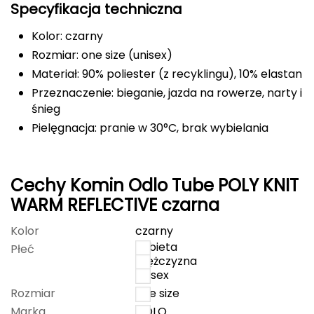
Specyfikacja techniczna
Deuter
Kolor: czarny
Rozmiar: one size (unisex)
Dolomite
Materiał: 90% poliester (z recyklingu), 10% elastan
E
Przeznaczenie: bieganie, jazda na rowerze, narty i
śnieg
EISBAR
Pielęgnacja: pranie w 30°C, brak wybielania
ENERO
ENERO CAMP
Cechy Komin Odlo Tube POLY KNIT
WARM REFLECTIVE czarna
ENERO PRO
Kolor
czarny
Elmer by Swany
kobieta
Płeć
mężczyzna
unisex
Extremities
Rozmiar
one size
F
Marka
ODLO