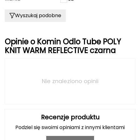
FASHY
Wyszukaj podobne
Fjord Nansen
G
Opinie o Komin Odlo Tube POLY
KNIT WARM REFLECTIVE czarna
GIVOVA
GSI Outdoors
Gear Aid
Nie znaleziono opinii
Gerber
Giant Dragon
Recenzje produktu
Gilmonte
Podziel się swoimi opiniami z innymi klientami
Giro