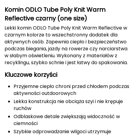
Berghaus
Komin ODLO Tube Poly Knit Warm
Reflective czarny (one size)
Black Diamond
Lekki komin ODLO Tube Poly Knit Warm Reflective w
Blackburn
czarnym kolorze to wszechstronny dodatek dla
aktywnych osób. Zapewnia ciepło i bezpieczeństwo
Bliz
podczas biegania, jazdy na rowerze czy narciarstwa
w słabym oświetleniu. Wykonany z materiałów z
Bridgedale
recyklingu, szybko schnie i jest łatwy do spakowania.
Kluczowe korzyści
Buff
Przyjemne ciepło chroni przed chłodem podczas
C
aktywności outdoorowych
C.A.M.P.
Lekka konstrukcja nie obciąża szyi i nie krępuje
ruchów
CAMELBAK
Odblaskowe detale zwiększają widoczność w
ciemności
CAMPINGAZ
Szybkie odprowadzanie wilgoci utrzymuje