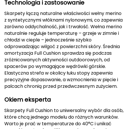
Technologia i zastosowanie
Deuter
Skarpety łączą naturalne właściwości wełny merino
z syntetycznymi włóknami nylonowymi, co zapewnia
Dolomite
zarówno oddychalność, jak i trwałość. Wełna merino
naturalnie reguluje temperaturę – grzeje w zimnie i
E
chłodzi w cieple – jednocześnie szybko
odprowadzając wilgoć z powierzchni skóry. Średnia
EISBAR
amortyzacja Full Cushion sprawdza się podczas
zróżnicowanych aktywności outdoorowych, od
ENERO
spacerów po wymagające wędrówki górskie.
Elastyczna strefa w okolicy łuku stopy zapewnia
ENERO CAMP
precyzyjne dopasowanie, a wzmocnienia w pięcie i
palcach chronią przed przedwczesnym zużyciem.
ENERO PRO
Okiem eksperta
Elmer by Swany
Skarpety Full Cushion to uniwersalny wybór dla osób,
Extremities
które chcą jednego modelu do różnych warunków.
Warto je prać w temperaturze do 40°C i unikać
F