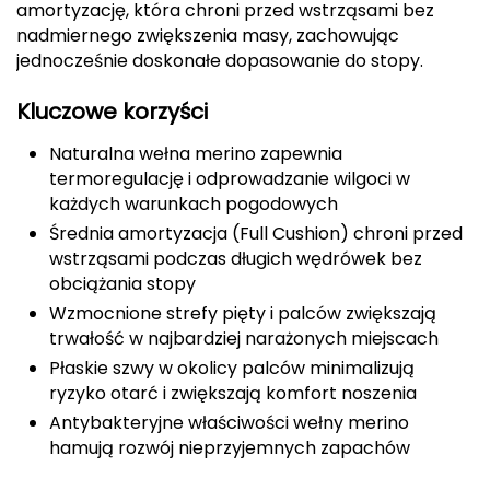
amortyzację, która chroni przed wstrząsami bez
CMP
nadmiernego zwiększenia masy, zachowując
jednocześnie doskonałe dopasowanie do stopy.
Cassin
Kluczowe korzyści
Ciele Athletics
Naturalna wełna merino zapewnia
termoregulację i odprowadzanie wilgoci w
Climbing Technology
każdych warunkach pogodowych
Średnia amortyzacja (Full Cushion) chroni przed
Coleman
wstrząsami podczas długich wędrówek bez
obciążania stopy
Columbia
Wzmocnione strefy pięty i palców zwiększają
Comodo
trwałość w najbardziej narażonych miejscach
Płaskie szwy w okolicy palców minimalizują
D
ryzyko otarć i zwiększają komfort noszenia
Antybakteryjne właściwości wełny merino
DUNLOP
hamują rozwój nieprzyjemnych zapachów
Darn Tough