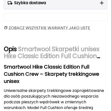
Szybka dostawa
Berghaus
Black Diamond
Blackburn
ZOBACZ WSZYSTKIE WARIANTY JAKO LISTĘ
Bliz
Opis
Smartwool Skarpetki unisex
Bridgedale
Hike Classic Edition Full Cushion
Crew Socks Medium Gray
Buff
Smartwool Hike Classic Edition Full
C
Cushion Crew – Skarpety trekkingowe
unisex
C.A.M.P.
Uniwersalne skarpety trekkingowe zaprojektowane
CAMELBAK
dla osób poszukujących niezawodnego wsparcia
podczas pieszych wędrówek w zmiennych
CAMPINGAZ
warunkach. Model Full Cushion oferuje średnią