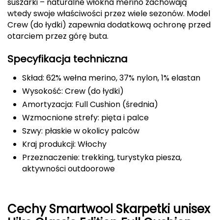
suszarki – naturalne włókna merino zachowają
wtedy swoje właściwości przez wiele sezonów. Model
FASHY
Crew (do łydki) zapewnia dodatkową ochronę przed
otarciem przez górę buta.
Fjord Nansen
Specyfikacja techniczna
G
Skład: 62% wełna merino, 37% nylon, 1% elastan
GIVOVA
Wysokość: Crew (do łydki)
GSI Outdoors
Amortyzacja: Full Cushion (średnia)
Wzmocnione strefy: pięta i palce
Gear Aid
Szwy: płaskie w okolicy palców
Kraj produkcji: Włochy
Gerber
Przeznaczenie: trekking, turystyka piesza,
aktywności outdoorowe
Giant Dragon
Gilmonte
Cechy Smartwool Skarpetki unisex
Giro