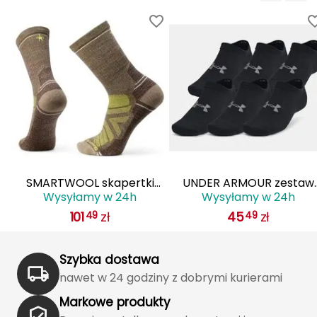
J
JOMA
Jetboil
Julbo
K
K2
OL
SMARTWOOL skapertki
UNDER ARMOUR zestaw
KILLTEC
Wysyłamy w 24h
Wysyłamy w 24h
turystyczne długie U'S Hike
skarpetek stopek unisex 
101
zł
45
zł
49
49
Light zielone
par Essential No Show
KONG
czarne
Kari Traa
Szybka dostawa
nawet w 24 godziny z dobrymi kurierami
Karpos
Markowe produkty