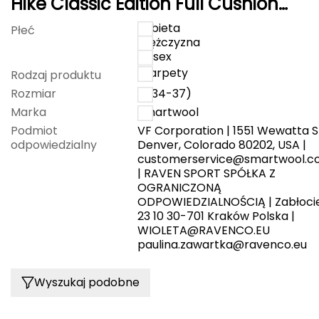
Hike Classic Edition Full Cushion
Crew Socks Medium Gray
kobieta
Grand Trunk
Płeć
mężczyzna
unisex
Granger's
skarpety
Rodzaj produktu
Rozmiar
S (34-37)
Gregory
Marka
Smartwool
Grivel
Podmiot
VF Corporation | 1551 Wewatta St
odpowiedzialny
Denver, Colorado 80202, USA |
customerservice@smartwool.
Gumbies
| RAVEN SPORT SPÓŁKA Z
OGRANICZONĄ
H
ODPOWIEDZIALNOŚCIĄ | Zabłoci
23 10 30-701 Kraków Polska |
HAGLÖFS
WIOLETA@RAVENCO.EU
paulina.zawartka@ravenco.eu
HMS
Wyszukaj podobne
HMS PREMIUM