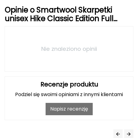
Haago
Opinie o Smartwool Skarpetki
Hanwag
unisex Hike Classic Edition Full
Cushion Crew Socks Medium Gray
Hoka
Hydrapak
Nie znaleziono opinii
Hydro Flask
I
IGLOO
Recenzje produktu
Podziel się swoimi opiniami z innymi klientami
INNY
Napisz recenzję
Icebreaker
Icestorm