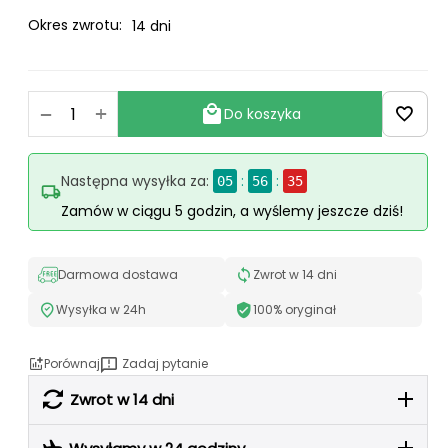
Okres zwrotu:
14 dni
+
−
Do koszyka
Następna wysyłka za:
:
:
05
56
35
Zamów w ciągu 5 godzin, a wyślemy jeszcze dziś!
Darmowa dostawa
Zwrot w 14 dni
Wysyłka w 24h
100% oryginał
Porównaj
Zadaj pytanie
Zwrot w 14 dni