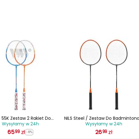
 55K Zestaw 2 Rakiet Do
NILS Steel / Zestaw Do Badmintona
Wysyłamy w 24h
Wysyłamy w 24h
dmintona + Lotki 3 Szt
Rakiety pomarańczowe + Pokrowi
65
zł
26
zł
99
99
-8%