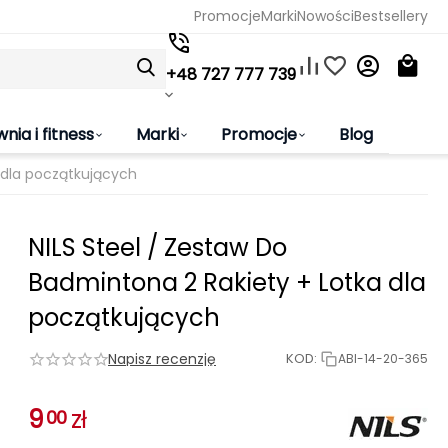
Promocje
Marki
Nowości
Bestsellery
+48 727 777 739
wnia i fitness
Marki
Promocje
Blog
a dla początkujących
NILS Steel / Zestaw Do
Badmintona 2 Rakiety + Lotka dla
początkujących
Napisz recenzję
KOD:
ABI-14-20-365
9
zł
00