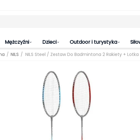
Mężczyźni
Dzieci
Outdoor i turystyka
Siło
/
/
na
NILS
NILS Steel / Zestaw Do Badmintona 2 Rakiety + Lotk