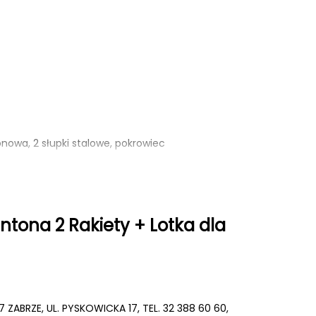
lonowa, 2 słupki stalowe, pokrowiec
ntona 2 Rakiety + Lotka dla
yjnego
07 ZABRZE, UL. PYSKOWICKA 17, TEL. 32 388 60 60,