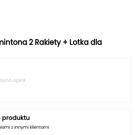
mintona 2 Rakiety + Lotka dla
ziono opinii
 produktu
niami z innymi klientami