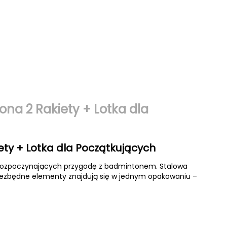
ona 2 Rakiety + Lotka dla
ety + Lotka dla Początkujących
b rozpoczynających przygodę z badmintonem. Stalowa
niezbędne elementy znajdują się w jednym opakowaniu –