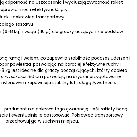
szają odporność na uszkodzenia i wydłużają żywotność rakiet
 poprawia moc i efektywność gry
słupki i pokrowiec transportowy
 całego zestawu
 (6–8 kg) i waga (110 g) dla graczy uczących się podstaw
ioną ramą i wałem, co zapewnia stabilność podczas uderzeń i
 opór powietrza, pozwalając na bardziej efektywne ruchy i
–8 kg jest idealne dla graczy początkujących, którzy dopiero
i o wysokości 180 cm pozwalają na szybkie przygotowanie
em nylonowym zapewniają stabilny lot i długą żywotność.
– producent nie pokrywa tego gwarancją. Jeśli rakiety będą
ęcie i ewentualnie je dostosować. Pokrowiec transportowy
y – przechowuj go w suchym miejscu.