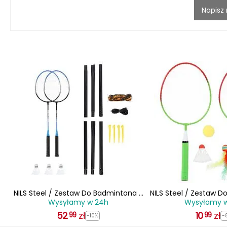
Napisz
NILS Steel / Zestaw Do Badmintona 2
NILS Steel / Zestaw 
Wysyłamy w 24h
Wysyłamy 
Rakiety + 3 Lotki + Siatka + Pokrowiec
Rakiety + Lotki + Piłe
52
zł
10
zł
99
99
-10%
-