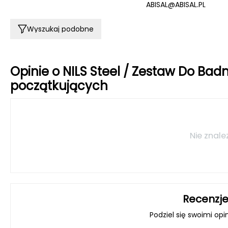
ABISAL@ABISAL.PL
Wyszukaj podobne
Opinie o NILS Steel / Zestaw Do Bad
początkujących
Nie znale
Recenzje
Podziel się swoimi opi