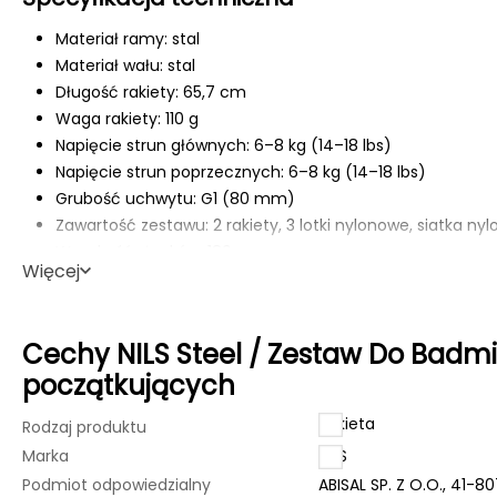
Materiał ramy: stal
Materiał wału: stal
Długość rakiety: 65,7 cm
Waga rakiety: 110 g
Napięcie strun głównych: 6–8 kg (14–18 lbs)
Napięcie strun poprzecznych: 6–8 kg (14–18 lbs)
Grubość uchwytu: G1 (80 mm)
Zawartość zestawu: 2 rakiety, 3 lotki nylonowe, siatka ny
Wysokość słupków: 180 cm
Więcej
Średnica słupków: 19 mm
Wymiary siatki: 6000 × 300 mm
Materiał lotki – baza: EVA
Cechy NILS Steel / Zestaw Do Badmi
Materiał lotki – koszyczek: nylon
początkujących
Gwarancja: 24 miesiące (nie obejmuje napięcia strun)
Przeznaczenie: użytek rekreacyjny, nie do użytku komerc
Rakieta
Rodzaj produktu
Marka
NILS
Podmiot odpowiedzialny
ABISAL SP. Z O.O., 41-8