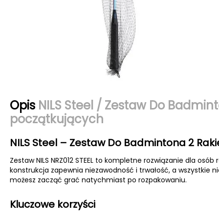
Opis
NILS Steel / Zestaw Do Badmint
początkujących
NILS Steel – Zestaw Do Badmintona 2 Raki
Zestaw NILS NRZ012 STEEL to kompletne rozwiązanie dla osó
konstrukcja zapewnia niezawodność i trwałość, a wszystkie 
możesz zacząć grać natychmiast po rozpakowaniu.
Kluczowe korzyści