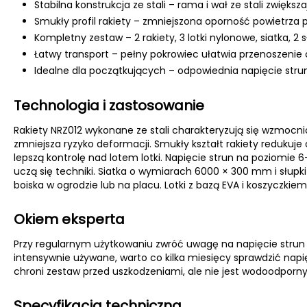
Stabilna konstrukcja ze stali – rama i wał ze stali zwięk
Smukły profil rakiety – zmniejszona oporność powietrza
Kompletny zestaw – 2 rakiety, 3 lotki nylonowe, siatka, 2 
Łatwy transport – pełny pokrowiec ułatwia przenoszenie
Idealne dla początkujących – odpowiednia napięcie strun
Technologia i zastosowanie
Rakiety NRZ012 wykonane ze stali charakteryzują się wzmocn
zmniejsza ryzyko deformacji. Smukły kształt rakiety redukuje
lepszą kontrolę nad lotem lotki. Napięcie strun na poziomie 6
uczą się techniki. Siatka o wymiarach 6000 × 300 mm i słupk
boiska w ogrodzie lub na placu. Lotki z bazą EVA i koszyczki
Okiem eksperta
Przy regularnym użytkowaniu zwróć uwagę na napięcie strun 
intensywnie używane, warto co kilka miesięcy sprawdzić napi
chroni zestaw przed uszkodzeniami, ale nie jest wodoodporn
Specyfikacja techniczna