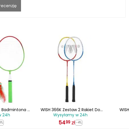
 recenzję
Do Badmintona 2
WISH 366K Zestaw 2 Rakiet Do
WISH
w 24h
Wysyłamy w 24h
czki dla dzieci
Badmintona
Ba
54
zł
99
8%
-4%