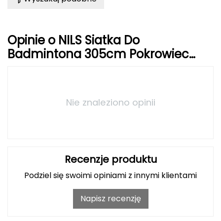
FASHY
Opinie o NILS Siatka Do
Fjord Nansen
Badmintona 305cm Pokrowiec
G
Pełny
GIVOVA
GSI Outdoors
Nie znaleziono opinii
Gear Aid
Gerber
Recenzje produktu
Giant Dragon
Podziel się swoimi opiniami z innymi klientami
Gilmonte
Napisz recenzję
Giro