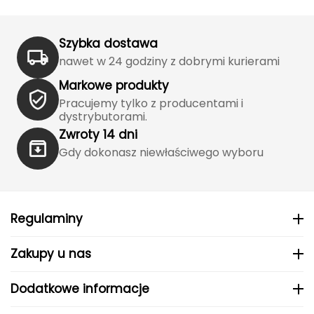
Grand Trunk
Szybka dostawa
Granger's
nawet w 24 godziny z dobrymi kurierami
Markowe produkty
Gregory
Pracujemy tylko z producentami i
dystrybutorami.
Grivel
Zwroty 14 dni
Gdy dokonasz niewłaściwego wyboru
Gumbies
H
HAGLÖFS
Regulaminy
HMS
Zakupy u nas
HMS PREMIUM
Dodatkowe informacje