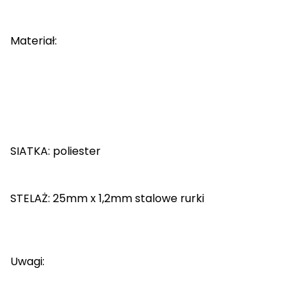
CMP
Materiał:
Cassin
Ciele Athletics
Climbing Technology
Coleman
SIATKA: poliester
Columbia
STELAŻ: 25mm x 1,2mm stalowe rurki
Comodo
D
Uwagi:
DUNLOP
Darn Tough