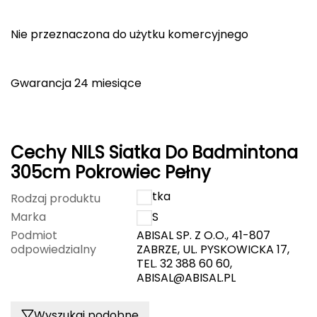
Deuter
Nie przeznaczona do użytku komercyjnego
Dolomite
Gwarancja 24 miesiące
E
EISBAR
ENERO
Cechy NILS Siatka Do Badmintona
305cm Pokrowiec Pełny
ENERO CAMP
Siatka
Rodzaj produktu
ENERO PRO
Marka
NILS
Podmiot
ABISAL SP. Z O.O., 41-807
Elmer by Swany
odpowiedzialny
ZABRZE, UL. PYSKOWICKA 17,
TEL. 32 388 60 60,
ABISAL@ABISAL.PL
Extremities
F
Wyszukaj podobne