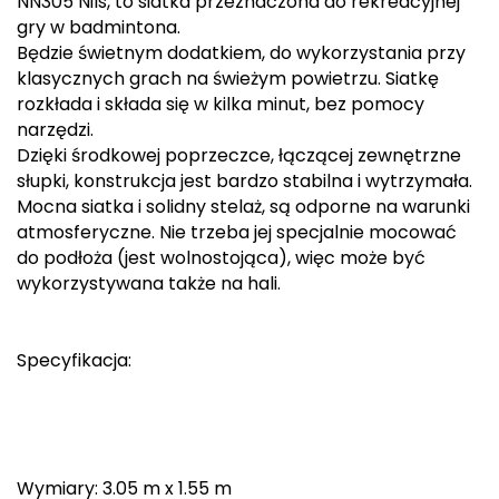
NN305 Nils, to siatka przeznaczona do rekreacyjnej
Berghaus
gry w badmintona.
Będzie świetnym dodatkiem, do wykorzystania przy
Black Diamond
klasycznych grach na świeżym powietrzu. Siatkę
rozkłada i składa się w kilka minut, bez pomocy
Blackburn
narzędzi.
Dzięki środkowej poprzeczce, łączącej zewnętrzne
Bliz
słupki, konstrukcja jest bardzo stabilna i wytrzymała.
Mocna siatka i solidny stelaż, są odporne na warunki
Bridgedale
atmosferyczne. Nie trzeba jej specjalnie mocować
do podłoża (jest wolnostojąca), więc może być
Buff
wykorzystywana także na hali.
C
Specyfikacja:
C.A.M.P.
CAMELBAK
CAMPINGAZ
Wymiary: 3.05 m x 1.55 m