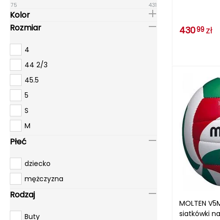
75
431
Kolor
Rozmiar
430
zł
99
4
44 2/3
45.5
5
S
M
Płeć
dziecko
mężczyzna
Rodzaj
MOLTEN V5M
siatkówki n
Buty