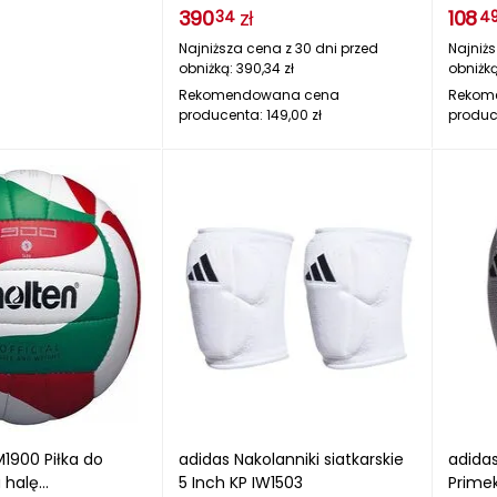
390
zł
108
34
4
Najniższa cena z 30 dni przed
Najniżs
obniżką:
390,34
zł
obniżk
Rekomendowana cena
Rekom
producenta:
149,00
zł
produc
1900 Piłka do
adidas Nakolanniki siatkarskie
adidas
a halę
5 Inch KP IW1503
Primek