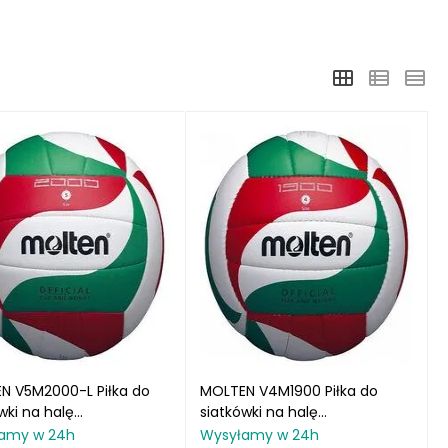
N V5M2000-L Piłka do
MOLTEN V4M1900 Piłka do
wki na halę
siatkówki na halę
/czerwona/zielona
biała/czerwona/zielona
amy w 24h
Wysyłamy w 24h