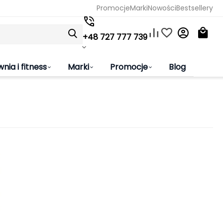
Promocje
Marki
Nowości
Bestsellery
+48 727 777 739
wnia i fitness
Marki
Promocje
Blog