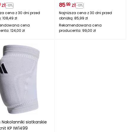
zł
85
zł
9
99
-13%
-13%
za cena z 30 dni przed
Najniższa cena z 30 dni przed
ą:
108,49
zł
obniżką:
85,99
zł
endowana cena
Rekomendowana cena
enta:
124,00
zł
producenta:
99,00
zł
 Nakolanniki siatkarskie
nit KP IW1499