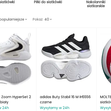
siatkówki
Piłki do siatkówki
Nakolanniki
siatkarskie
popularniejsze
40
Pokaż:
ir Zoom HyperSet 2
adidas Buty Stabil 16 M IH5556
MOLTE
biały
czarne
siatkó
biała
w 24h
Wysyłamy w 24h
Wysył