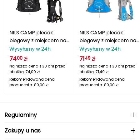
adidas Originals
ODLO
PROTEST
SILVINI
VIKING
oria rowerowe
Rękawiczki damskie
Kompasy i busole
Gumy i taśmy do ćwiczeń
POPULARNE MARKI
B
Nike
ODLO
PROTEST
SILVINI
VIKING
Czapki, opaski, kominy i kapelusze damskie
Torby, nerki i plecaki
POPULARNE MARKI
BBB
NILS CAMP
Fjord Nansen
Karpos
Giro
NILS CAMP plecak
NILS CAMP plecak
4F
ONE FITNESS
HMS
INNY
HMS PREMIUM
Pozostałe akcesoria
POPULARNE MARKI
biegowy z miejscem na
biegowy z miejscem na
BCA
Meteor
OSPREY
TIGUAR
ODLO
Sportful
Sensor
Karpos
Smartwool
bukłak 12L JOURNEY
bukłak 12L JOURNEY
Wysyłamy w 24h
Wysyłamy w 24h
Akcesoria odzieżowe
NC1797 czarny
NC1797 niebieski
BEST SPORTING
Fjord Nansen
VIKING
SILVINI
PROTEST
Giro
74
zł
71
zł
00
49
Okulary sportowe
Najniższa cena z 30 dni przed
Najniższa cena z 30 dni przed
BLACKYAK
obniżką:
74,00
zł
obniżką:
71,49
zł
POPULARNE MARKI
Rekomendowana cena
Rekomendowana cena
producenta:
89,00
zł
producenta:
89,00
zł
BRBL
VIKING
NILS
NILS FUN
NILS CAMP
Meteor
Baladeo
SwissBags
Fjord Nansen
Black Diamond
PATHFINDER
Regulaminy
Bart Schuhbandl
Zakupy u nas
Bell