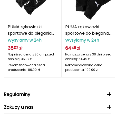
adidas Originals
ODLO
PROTEST
SILVINI
VIKING
oria rowerowe
Rękawiczki damskie
Kompasy i busole
Gumy i taśmy do ćwiczeń
POPULARNE MARKI
B
Nike
ODLO
PROTEST
SILVINI
VIKING
Czapki, opaski, kominy i kapelusze damskie
Torby, nerki i plecaki
POPULARNE MARKI
BBB
NILS CAMP
Fjord Nansen
Karpos
Giro
PUMA rękawiczki
PUMA rękawiczki
4F
ONE FITNESS
HMS
INNY
HMS PREMIUM
Pozostałe akcesoria
POPULARNE MARKI
sportowe do biegania
sportowe do biegania
BCA
Meteor
OSPREY
TIGUAR
ODLO
Sportful
Sensor
Karpos
Smartwool
Players czarne
teamLIGA
Wysyłamy w 24h
Wysyłamy w 24h
Akcesoria odzieżowe
BEST SPORTING
Fjord Nansen
VIKING
SILVINI
PROTEST
Giro
35
zł
64
zł
02
49
Okulary sportowe
Najniższa cena z 30 dni przed
Najniższa cena z 30 dni przed
BLACKYAK
obniżką:
35,02
zł
obniżką:
64,49
zł
POPULARNE MARKI
Rekomendowana cena
Rekomendowana cena
producenta:
99,00
zł
producenta:
109,00
zł
BRBL
VIKING
NILS
NILS FUN
NILS CAMP
Meteor
Baladeo
SwissBags
Fjord Nansen
Black Diamond
PATHFINDER
Regulaminy
Bart Schuhbandl
Zakupy u nas
Bell