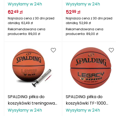
VARSITY TF-150 LOGO
Wysyłamy w 24h
Wysyłamy w 24h
Deuter
FIBA
62
zł
52
zł
49
99
Najniższa cena z 30 dni przed
Najniższa cena z 30 dni przed
Dolomite
obniżką:
62,49
zł
obniżką:
52,99
zł
Rekomendowana cena
Rekomendowana cena
E
producenta:
89,00
zł
producenta:
89,00
zł
EISBAR
ENERO
ENERO CAMP
ENERO PRO
Elmer by Swany
SPALDING piłka do
SPALDING piłka do
Extremities
koszykówki treningowa
koszykówki TF-1000
LAYUP TF-50 + POMPKA
LEGACY LOGO FIBA
Wysyłamy w 24h
Wysyłamy w 24h
F