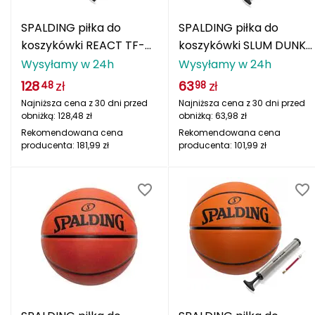
Berghaus
SPALDING piłka do
SPALDING piłka do
Black Diamond
koszykówki REACT TF-
koszykówki SLUM DUNK
250 pomarańczowa +
+ POMPKA
Wysyłamy w 24h
Wysyłamy w 24h
Blackburn
pompka
128
zł
63
zł
48
98
Najniższa cena z 30 dni przed
Najniższa cena z 30 dni przed
Bliz
obniżką:
128,48
zł
obniżką:
63,98
zł
Rekomendowana cena
Rekomendowana cena
Bridgedale
producenta:
181,99
zł
producenta:
101,99
zł
Buff
C
C.A.M.P.
CAMELBAK
CAMPINGAZ