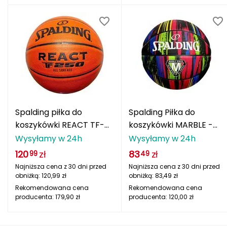
J
JOMA
Jetboil
Julbo
K
K2
Spalding piłka do
Spalding Piłka do
koszykówki REACT TF-
koszykówki MARBLE -
KILLTEC
250 LOGO FIBA -
czarny
Wysyłamy w 24h
Wysyłamy w 24h
pomarańczowy
120
zł
83
zł
99
49
KONG
Najniższa cena z 30 dni przed
Najniższa cena z 30 dni przed
obniżką:
120,99
zł
obniżką:
83,49
zł
Kari Traa
Rekomendowana cena
Rekomendowana cena
producenta:
179,90
zł
producenta:
120,00
zł
Karpos