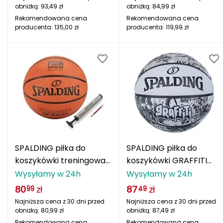
obniżką:
93,49
zł
obniżką:
84,99
zł
Grand Trunk
Rekomendowana cena
Rekomendowana cena
producenta:
135,00
zł
producenta:
119,99
zł
Granger's
Gregory
Grivel
Gumbies
H
SPALDING piłka do
SPALDING piłka do
HAGLÖFS
koszykówki treningowa
koszykówki GRAFFITI
VARSITY TF-150 +
szara
Wysyłamy w 24h
Wysyłamy w 24h
HMS
POMPKA
80
zł
87
zł
99
49
HMS PREMIUM
Najniższa cena z 30 dni przed
Najniższa cena z 30 dni przed
obniżką:
80,99
zł
obniżką:
87,49
zł
Rekomendowana cena
Rekomendowana cena