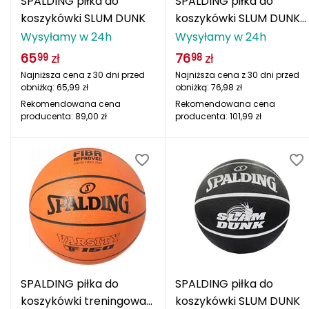
SPALDING piłka do
SPALDING piłka do
CMP
koszykówki SLUM DUNK
koszykówki SLUM DUNK
+ POMPKA
Wysyłamy w 24h
Wysyłamy w 24h
Cassin
65
zł
76
zł
99
98
Najniższa cena z 30 dni przed
Najniższa cena z 30 dni przed
Ciele Athletics
obniżką:
65,99
zł
obniżką:
76,98
zł
Rekomendowana cena
Rekomendowana cena
Climbing Technology
producenta:
89,00
zł
producenta:
101,99
zł
Coleman
Columbia
Comodo
D
DUNLOP
SPALDING piłka do
SPALDING piłka do
Darn Tough
koszykówki treningowa
koszykówki SLUM DUNK