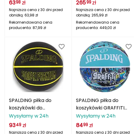
63
zł
265
zł
98
99
FASHY
Najniższa cena z 30 dni przed
Najniższa cena z 30 dni przed
obniżką:
63,98
zł
obniżką:
265,99
zł
Fjord Nansen
Rekomendowana cena
Rekomendowana cena
producenta:
87,99
zł
producenta:
449,00
zł
G
GIVOVA
GSI Outdoors
Gear Aid
Gerber
SPALDING piłka do
SPALDING piłka do
Giant Dragon
koszykówki do
koszykówki GRAFFITI
treningów PHANTOM
niebieska
Wysyłamy w 24h
Wysyłamy w 24h
Gilmonte
93
zł
84
zł
49
99
Giro
Najniższa cena z 30 dni przed
Najniższa cena z 30 dni przed