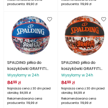
Haago
producenta:
89,90
zł
producenta:
119,99
zł
Hanwag
Hoka
Hydrapak
Hydro Flask
I
SPALDING piłka do
SPALDING piłka do
IGLOO
koszykówki GRAFFITI
koszykówki GRAFFITI
niebieska
pomarańczowa
Wysyłamy w 24h
Wysyłamy w 24h
INNY
84
zł
84
zł
99
99
Icebreaker
Najniższa cena z 30 dni przed
Najniższa cena z 30 dni przed
obniżką:
84,99
zł
obniżką:
84,99
zł
Icestorm
Rekomendowana cena
Rekomendowana cena
producenta:
119,99
zł
producenta:
119,99
zł