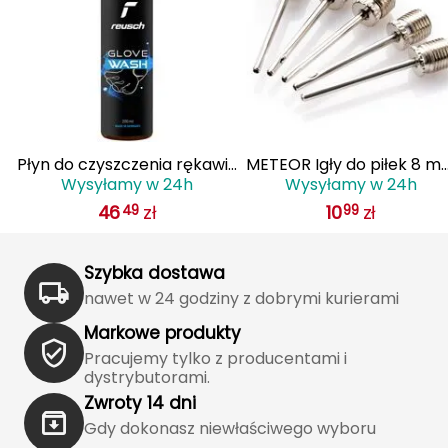
Haago
Hanwag
Hoka
Hydrapak
 Z
Płyn do czyszczenia rękawic
METEOR Igły do piłek 8 
Wysyłamy w 24h
Wysyłamy w 24h
bramkarskich REUSCH
5 szt
Hydro Flask
46
zł
10
zł
49
99
Glove Wash
I
IGLOO
Szybka dostawa
nawet w 24 godziny z dobrymi kurierami
INNY
Markowe produkty
Pracujemy tylko z producentami i
Icebreaker
dystrybutorami.
Zwroty 14 dni
Icestorm
Gdy dokonasz niewłaściwego wyboru