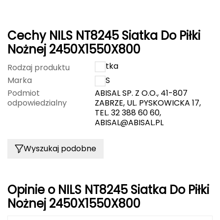
FASHY
Cechy NILS NT8245 Siatka Do Piłki
Fjord Nansen
Nożnej 2450X1550X800
G
Siatka
Rodzaj produktu
GIVOVA
Marka
NILS
Podmiot
ABISAL SP. Z O.O., 41-807
GSI Outdoors
odpowiedzialny
ZABRZE, UL. PYSKOWICKA 17,
TEL. 32 388 60 60,
ABISAL@ABISAL.PL
Gear Aid
Gerber
Wyszukaj podobne
Giant Dragon
Opinie o NILS NT8245 Siatka Do Piłki
Gilmonte
Nożnej 2450X1550X800
Giro