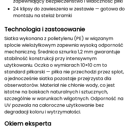
zapewniający bezpieczeństwo i widoczność piłki
CMP
24 klipsy do zawieszenia w zestawie — gotowa do
montażu na stelaż bramki
Cassin
Technologia i zastosowanie
Ciele Athletics
Siatka wykonana z polietylenu (PE) w wiązanym
splocie wielożyłkowym zapewnia wysoką odporność
Climbing Technology
mechaniczną. Średnica sznurka 1,2 mm gwarantuje
stabilność konstrukcji przy intensywnym
Coleman
użytkowaniu. Oczka o wymiarach 10×10 cm to
standard piłkarski — piłka nie przechodzi przez splot,
Columbia
a jednocześnie siatka pozostaje przejrzysta dla
obserwatorów. Materiał nie chłonie wody, co jest
Comodo
istotne na boiskach naturalnych i sztucznych,
szczególnie w warunkach wilgotnych. Odporność na
D
UV pozwala na całoroczne użytkowanie bez
degradacji koloru i wytrzymałości.
DUNLOP
Okiem eksperta
Darn Tough