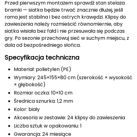
Przed pierwszym montażem sprawdź stan stelaża
bramki — siatka będzie trwać znacznie dłużej, jeśli
Deuter
rama jest stabilna i bez ostrych krawędzi. Klipsy do
zawieszenia należy rozmieścić równomiernie, aby
Dolomite
siatka wisiała bez fałd i nie przesuwała się podczas
gry. Po sezonie przechowuj sieć w suchym miejscu, z
E
dala od bezpośredniego słońca.
EISBAR
Specyfikacja techniczna
ENERO
Materiał: polietylen (PE)
Wymiary: 245×155×80 cm (szerokość × wysokość
ENERO CAMP
× głębokość)
Rozmiar oczka: 10×10 cm
ENERO PRO
Średnica sznurka: 1,2 mm
Elmer by Swany
Kolor: biały
Akcesoria w zestawie: 24 klipsy do zawieszenia
Extremities
Liczba sztuk w opakowaniu: 1
Gwarancja: 24 miesiące
F