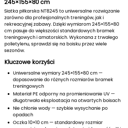
245×155×80 cm
Berghaus
Siatka piłkarska NT8245 to uniwersalne rozwiązanie
zarówno dla profesjonalnych treningów, jak i
Black Diamond
rekreacyjnej zabawy. Dzięki wymiarom 245×155×80
cm pasuje do większości standardowych bramek
Blackburn
treningowych i amatorskich. Wykonana z trwałego
polietylenu, sprawdzi się na boisku przez wiele
Bliz
sezonów.
Bridgedale
Kluczowe korzyści
Buff
Uniwersalne wymiary 245×155×80 cm —
dopasowanie do różnych rozmiarów bramek
C
treningowych
Materiał PE odporny na promieniowanie UV —
C.A.M.P.
długotrwała eksploatacja na otwartych boisach
Nie chłonie wody — szybkie wysychanie po
CAMELBAK
opadach
CAMPINGAZ
Oczka 10×10 cm — standardowy rozmiar