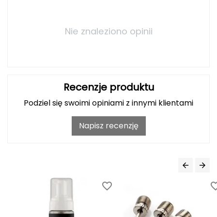
Grand Trunk
Nie znaleziono opinii
Granger's
Gregory
Recenzje produktu
Grivel
Podziel się swoimi opiniami z innymi klientami
Gumbies
Napisz recenzję
H
HAGLÖFS
HMS
HMS PREMIUM