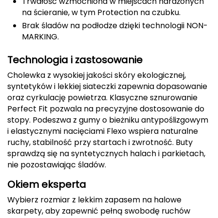
Trwałość wzmocniona w miejscach narażonych
na ścieranie, w tym Protection na czubku.
CMP
Brak śladów na podłodze dzięki technologii NON-
Cassin
MARKING.
Ciele Athletics
Technologia i zastosowanie
Cholewka z wysokiej jakości skóry ekologicznej,
Climbing Technology
syntetyków i lekkiej siateczki zapewnia dopasowanie
oraz cyrkulację powietrza. Klasyczne sznurowanie
Coleman
Perfect Fit pozwala na precyzyjne dostosowanie do
stopy. Podeszwa z gumy o bieżniku antypoślizgowym
Columbia
i elastycznymi nacięciami Flexo wspiera naturalne
ruchy, stabilność przy startach i zwrotność. Buty
Comodo
sprawdzą się na syntetycznych halach i parkietach,
nie pozostawiając śladów.
D
Okiem eksperta
DUNLOP
Wybierz rozmiar z lekkim zapasem na halowe
skarpety, aby zapewnić pełną swobodę ruchów
Darn Tough