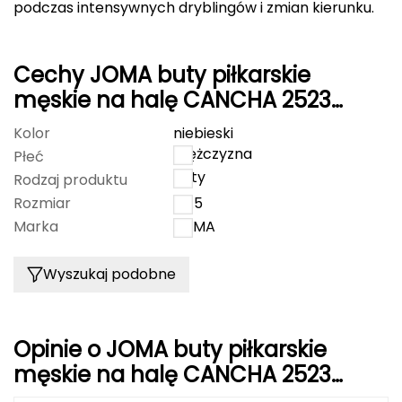
podczas intensywnych dryblingów i zmian kierunku.
Deuter
Cechy JOMA buty piłkarskie
Dolomite
męskie na halę CANCHA 2523
E
INDOOR
Kolor
niebieski
EISBAR
mężczyzna
Płeć
buty
Rodzaj produktu
ENERO
Rozmiar
43.5
Marka
JOMA
ENERO CAMP
ENERO PRO
Wyszukaj podobne
Elmer by Swany
Opinie o JOMA buty piłkarskie
Extremities
męskie na halę CANCHA 2523
INDOOR
F