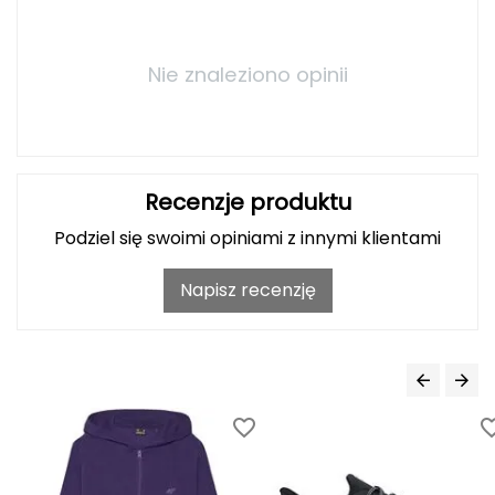
FASHY
Nie znaleziono opinii
Fjord Nansen
G
GIVOVA
Recenzje produktu
GSI Outdoors
Podziel się swoimi opiniami z innymi klientami
Gear Aid
Napisz recenzję
Gerber
Giant Dragon
Gilmonte
Giro