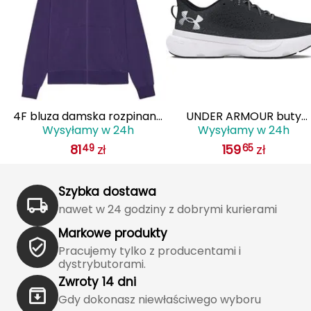
Grand Trunk
Granger's
Gregory
4F bluza damska rozpinana
UNDER ARMOUR buty
Grivel
Wysyłamy w 24h
Wysyłamy w 24h
damska
treningowe damskie w
81
zł
159
zł
49
65
4FWMM00TSWSF1763
Infinite
Gumbies
H
Szybka dostawa
nawet w 24 godziny z dobrymi kurierami
HAGLÖFS
Markowe produkty
HMS
Pracujemy tylko z producentami i
dystrybutorami.
HMS PREMIUM
Zwroty 14 dni
Gdy dokonasz niewłaściwego wyboru