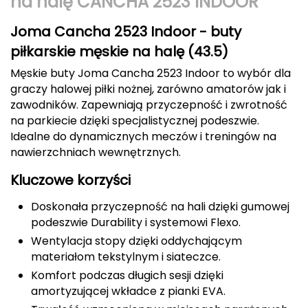
na halę CANCHA 2523 INDOOR
Berghaus
Joma Cancha 2523 Indoor - buty
Black Diamond
piłkarskie męskie na halę (43.5)
Męskie buty Joma Cancha 2523 Indoor to wybór dla
Blackburn
graczy halowej piłki nożnej, zarówno amatorów jak i
zawodników. Zapewniają przyczepność i zwrotność
Bliz
na parkiecie dzięki specjalistycznej podeszwie.
Idealne do dynamicznych meczów i treningów na
Bridgedale
nawierzchniach wewnętrznych.
Buff
Kluczowe korzyści
C
Doskonała przyczepność na hali dzięki gumowej
podeszwie Durability i systemowi Flexo.
C.A.M.P.
Wentylacja stopy dzięki oddychającym
materiałom tekstylnym i siateczce.
CAMELBAK
Komfort podczas długich sesji dzięki
amortyzującej wkładce z pianki EVA.
CAMPINGAZ