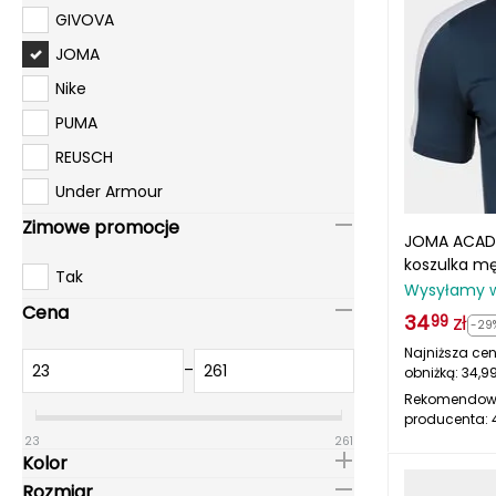
GIVOVA
JOMA
Nike
PUMA
REUSCH
Under Armour
Zimowe promocje
JOMA ACADE
koszulka m
Tak
granatowa/
Wysyłamy 
Cena
34
zł
99
-29
Najniższa cen
–
obniżką:
34,9
Rekomendow
producenta:
23
261
Kolor
Rozmiar