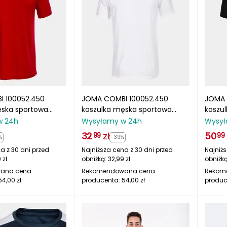
 100052.450
JOMA COMBI 100052.450
JOMA 
ęska sportowa
koszulka męska sportowa
koszu
t-shirt czerwona
treningowa t-shirt zielony
trenin
w 24h
Wysyłamy w 24h
Wysył
32
zł
50
99
99
%
-39%
a z 30 dni przed
Najniższa cena z 30 dni przed
Najniżs
9
zł
obniżką:
32,99
zł
obniżk
ana cena
Rekomendowana cena
Rekom
54,00
zł
producenta:
54,00
zł
produc