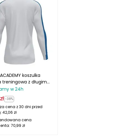
ACADEMY koszulka
 treningowa z długim
em 101658.207 biała
amy w 24h
zł
-38%
za cena z 30 dni przed
ą:
42,06
zł
endowana cena
enta:
70,99
zł