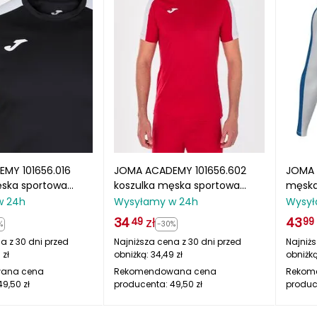
MY 101656.016
JOMA ACADEMY 101656.602
JOMA 
ęska sportowa
koszulka męska sportowa
męska
a
czerwona/biała
rękaw
w 24h
Wysyłamy w 24h
Wysył
34
zł
43
49
99
%
-30%
a z 30 dni przed
Najniższa cena z 30 dni przed
Najniżs
9
zł
obniżką:
34,49
zł
obniżk
ana cena
Rekomendowana cena
Rekom
49,50
zł
producenta:
49,50
zł
produc