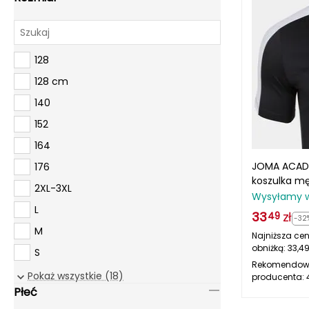
128
128 cm
140
152
164
JOMA ACADE
176
koszulka m
2XL-3XL
czarna/biał
Wysyłamy 
​L
33
zł
49
-32
​M
Najniższa cen
obniżką:
33,4
​S
Rekomendow
XXL
Pokaż wszystkie (18)
producenta:
Płeć
XXL/3XL