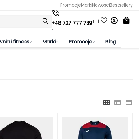
Promocje
Marki
Nowości
Bestsellery
+48 727 777 739
wnia i fitness
Marki
Promocje
Blog