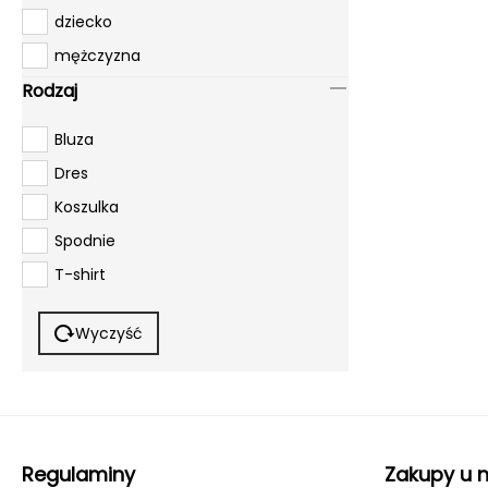
XS
dziecko
S
mężczyzna
M
Rodzaj
L
Bluza
XL
Dres
2XL
Koszulka
Spodnie
T-shirt
Wyczyść
Regulaminy
Zakupy u 