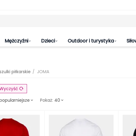
Mężczyźni
Dzieci
Outdoor i turystyka
Siło
/
zulki piłkarskie
JOMA
Wyczyść
popularniejsze
40
Pokaż: