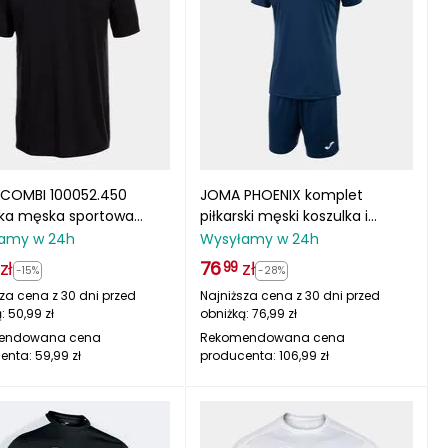
COMBI 100052.450
JOMA PHOENIX komplet
lka męska sportowa
piłkarski męski koszulka i
gowa t-shirt czarna
spodenki 103124.336
amy w 24h
Wysyłamy w 24h
granatowy
zł
76
zł
99
-15%
-28%
za cena z 30 dni przed
Najniższa cena z 30 dni przed
ą:
50,99
zł
obniżką:
76,99
zł
endowana cena
Rekomendowana cena
enta:
59,99
zł
producenta:
106,99
zł