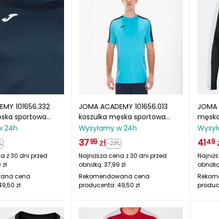
MY 101656.332
JOMA ACADEMY 101656.013
JOMA 
ęska sportowa
koszulka męska sportowa
męska
biała
turkusowa
rękaw
w 24h
Wysyłamy w 24h
Wysył
37
zł
41
99
49
%
-23%
a z 30 dni przed
Najniższa cena z 30 dni przed
Najniżs
9
zł
obniżką:
37,99
zł
obniżk
ana cena
Rekomendowana cena
Rekom
49,50
zł
producenta:
49,50
zł
produc