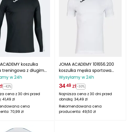
ACADEMY koszulka
JOMA ACADEMY 101656.200
 treningowa z długim
koszulka męska sportowa
em 101658.102 czarna
biała
amy w 24h
Wysyłamy w 24h
zł
34
zł
49
-42%
-30%
za cena z 30 dni przed
Najniższa cena z 30 dni przed
ą:
41,49
zł
obniżką:
34,49
zł
endowana cena
Rekomendowana cena
enta:
70,99
zł
producenta:
49,50
zł