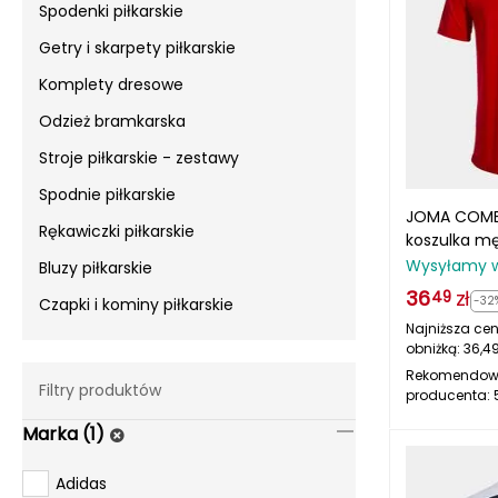
Spodenki piłkarskie
Getry i skarpety piłkarskie
Komplety dresowe
Odzież bramkarska
Stroje piłkarskie - zestawy
Spodnie piłkarskie
JOMA COMBI
Rękawiczki piłkarskie
koszulka m
treningowa 
Wysyłamy 
Bluzy piłkarskie
36
zł
49
-32
Czapki i kominy piłkarskie
Najniższa cen
obniżką:
36,4
Rekomendow
Filtry produktów
producenta:
Marka (1)
Adidas