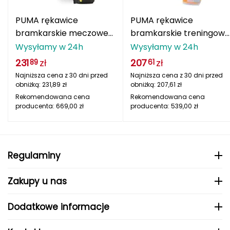
Berghaus
PUMA rękawice
PUMA rękawice
Black Diamond
bramkarskie meczowe
bramkarskie treningowe
Ultra Ultimate Hybrid
meczowe Ultra Protect
Wysyłamy w 24h
Wysyłamy w 24h
Blackburn
żółte
231
zł
207
zł
89
61
Najniższa cena z 30 dni przed
Najniższa cena z 30 dni przed
Bliz
obniżką:
231,89
zł
obniżką:
207,61
zł
Rekomendowana cena
Rekomendowana cena
Bridgedale
producenta:
669,00
zł
producenta:
539,00
zł
Buff
C
Regulaminy
C.A.M.P.
Zakupy u nas
CAMELBAK
Dodatkowe informacje
CAMPINGAZ