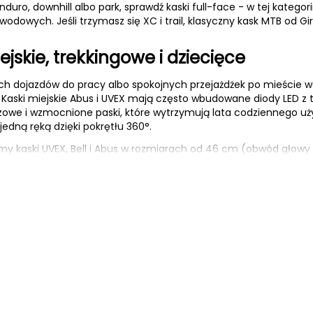
 enduro, downhill albo park, sprawdź kaski full-face - w tej kateg
dowych. Jeśli trzymasz się XC i trail, klasyczny kask MTB od Gir
ejskie, trekkingowe i dziecięce
h dojazdów do pracy albo spokojnych przejażdżek po mieście waż
Kaski miejskie Abus i UVEX mają często wbudowane diody LED z t
owe i wzmocnione paski, które wytrzymują lata codziennego uż
edną ręką dzięki pokrętłu 360°.
my kaski UVEX, Bell i Abus w rozmiarach od 46 cm (obwód głowy 
EN 1078, pełnym pokryciem skroni i lekką skorupą - dziecko nie 
aveCel, In-Mold - co daje lepszą ochr
asku spotkasz kilka nazw technologii. Najważniejsze trzy to:
i-directional Impact Protection System) - cienka, ruchoma war
 pod kątem, redukując siły skrętne przekazywane na mózg. Produ
- struktura komórkowa, którą znajdziesz w części kasków Bontra