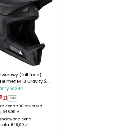
owerowy (full face)
 Helmet MTB Gravity 2.0
zarny
amy w 24h
zł
9
-24%
za cena z 30 dni przed
ą:
648,99
zł
endowana cena
enta:
849,00
zł