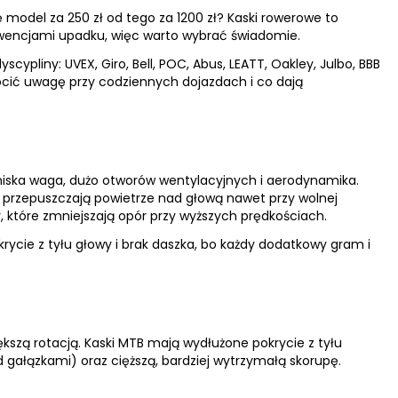
ię model za 250 zł od tego za 1200 zł? Kaski rowerowe to
kwencjami upadku, więc warto wybrać świadomie.
cypliny: UVEX, Giro, Bell, POC, Abus, LEATT, Oakley, Julbo, BBB
wrócić uwagę przy codziennych dojazdach i co dają
ne: niska waga, dużo otworów wentylacyjnych i aerodynamika.
 przepuszczają powietrze nad głową nawet przy wolnej
, które zmniejszają opór przy wyższych prędkościach.
rycie z tyłu głowy i brak daszka, bo każdy dodatkowy gram i
ększą rotacją. Kaski MTB mają wydłużone pokrycie z tyłu
d gałązkami) oraz cięższą, bardziej wytrzymałą skorupę.