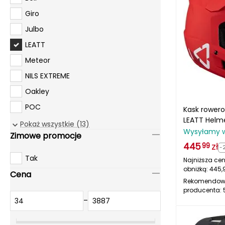
Giro
Julbo
LEATT
Meteor
NILS EXTREME
Oakley
POC
Kask rowero
LEATT Helme
RUDY PROJECT
Pokaż wszystkie (13)
V24 czerwo
Wysyłamy 
Zimowe promocje
Smj Sport
445
zł
99
-
UVEX
Tak
Najniższa cen
obniżką:
445,
Cena
Rekomendow
producenta:
–