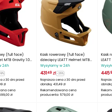
wy (full face)
Kask rowerowy (full face)
Kask r
t MTB Gravity 1.0
dziecięcy LEATT Helmet MTB
LEATT 
ny
Gravity 1.0 Junior V25 złoty
V24 zi
w 24h
Wysyłamy w 24h
Wysył
431
zł
445
49
26%
-25%
a z 30 dni przed
Najniższa cena z 30 dni przed
Najniżs
99
zł
obniżką:
431,49
zł
obniżk
ana cena
Rekomendowana cena
Rekom
599,00
zł
producenta:
579,00
zł
produc