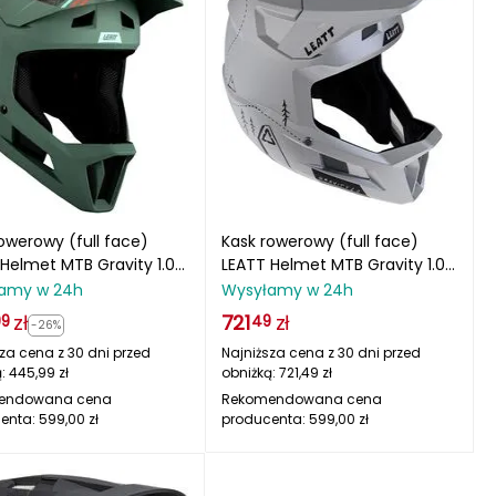
owerowy (full face)
Kask rowerowy (full face)
Helmet MTB Gravity 1.0
LEATT Helmet MTB Gravity 1.0
elony
V24 szary
amy w 24h
Wysyłamy w 24h
zł
721
zł
99
49
-26%
za cena z 30 dni przed
Najniższa cena z 30 dni przed
ą:
445,99
zł
obniżką:
721,49
zł
endowana cena
Rekomendowana cena
enta:
599,00
zł
producenta:
599,00
zł