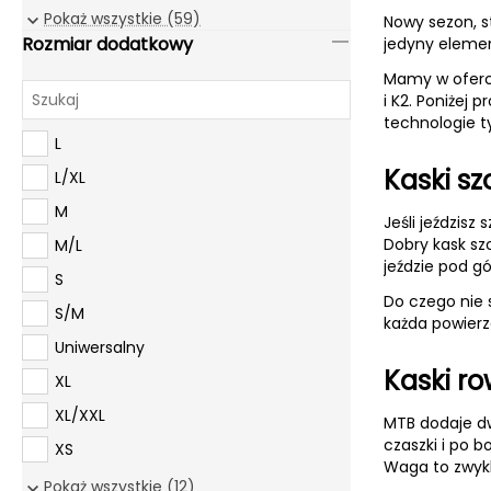
48-54
Pokaż wszystkie (59)
Nowy sezon, st
Rozmiar dodatkowy
jedyny elemen
48-55
Mamy w ofercie
49-53
i K2. Poniżej
50-56
technologie t
L
50-57
Kaski s
L/XL
51-52
M
51-53
Jeśli jeździsz
Dobry kask sz
M/L
51-54
jeździe pod g
S
51-55
Do czego nie 
S/M
52-54
każda powierz
Uniwersalny
52-55
Kaski r
XL
52-56
XL/XXL
52-57
MTB dodaje dw
czaszki i po 
XS
52-58
Waga to zwykle
XS/S
Pokaż wszystkie (12)
53-54