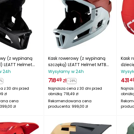
owy (z wypinaną
Kask rowerowy (z wypinaną
Kask r
1) LEATT Helmet
szczęką) LEATT Helmet MTB
dziec
3.0 V23
Enduro 2.0 V25
Gravit
w 24h
Wysyłamy w 24h
Wysył
czerw
718
zł
431
49
4
1%
-28%
a z 30 dni przed
Najniższa cena z 30 dni przed
Najniżs
99
zł
obniżką:
718,49
zł
obniżk
ana cena
Rekomendowana cena
Rekom
1399,00
zł
producenta:
999,00
zł
produc