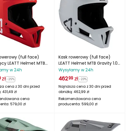
owerowy (full face)
Kask rowerowy (full face)
ięcy LEATT Helmet MTB
LEATT Helmet MTB Gravity 1.0
y 1.0 Junior V25
V24 biały
amy w 24h
Wysyłamy w 24h
ony
zł
462
zł
9
99
-25%
-23%
za cena z 30 dni przed
Najniższa cena z 30 dni przed
ą:
431,49
zł
obniżką:
462,99
zł
endowana cena
Rekomendowana cena
enta:
579,00
zł
producenta:
599,00
zł