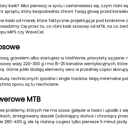
ary kask? Albo pierwszy w życiu i zastanawiasz się, czym różni s
t sprzętu, który bezpośrednio chroni Twoją głowę przed konse
 kaski od marek, które faktycznie projektują je pod konkretne dys
 prowadzimy Cię przez to, co różni kask szosowy od MTB, na co z
ypu MIPS czy WaveCel.
zosowe
 szosą, gravelem albo startujesz w triathlonie, priorytety są jas
osowy waży 220-300 g i ma 15-25 kanałów wentylacyjnych, które
órę. Górne półki dodają elementy aero w przedniej części skorupy
służą: technicznych zjazdów i single tracków. Mają minimalne pok
chnia oporu są tu niechciane.
owerowe MTB
a problemy, których nie ma szosa: gałęzie w twarz i upadki z wi
bokach, zintegrowany daszek (odcinający słońce i chroniący prze
 280-400 g, ale tę różnicę czujesz tylko pierwsze 5 minut jazdy.