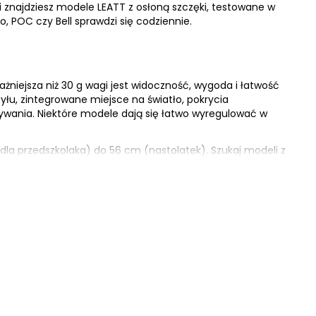
orii znajdziesz modele LEATT z osłoną szczęki, testowane w
o, POC czy Bell sprawdzi się codziennie.
niejsza niż 30 g wagi jest widoczność, wygoda i łatwość
yłu, zintegrowane miejsce na światło, pokrycia
ywania. Niektóre modele dają się łatwo wyregulować w
dla przedszkolaka) do 56 cm (nastolatek). Szukaj modeli z
powinno odczuwać kasku jako ciężaru, bo inaczej zacznie go
onę
stwa pod wyściółką, która obraca się względem skorupy przy
cent deklaruje redukcję sił rotacyjnych nawet o kilkanaście
ger i wybranych POC. Działa podobnie do MIPS, ale zamiast