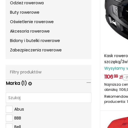
Odzież rowerowa
Buty rowerowe
Oświetlenie rowerowe
Akcesoria rowerowe
Bidony i butelki rowerowe
Zabezpieczenia rowerowe
Kask rower
szczęką/3w
MTB Enduro 
Wysyłamy 
Filtry produktów
1106
zł
99
-2
Marka (1)
Najniższa cen
obniżką:
1106,
Rekomendow
producenta:
Abus
BBB
Bell