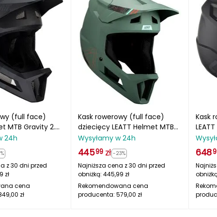
wy (full face)
Kask rowerowy (full face)
Kask r
t MTB Gravity 2.0
dziecięcy LEATT Helmet MTB
LEATT
Gravity 1.0 Junior V25 zielony
V23 c
w 24h
Wysyłamy w 24h
Wysył
445
zł
648
99
9
8%
-23%
a z 30 dni przed
Najniższa cena z 30 dni przed
Najniżs
99
zł
obniżką:
445,99
zł
obniżk
ana cena
Rekomendowana cena
Rekom
849,00
zł
producenta:
579,00
zł
produc