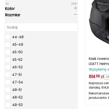
34
3887
Kolor
Rozmiar
44-48
45-49
45-50
Kask rowero
45-52
LEATT Helme
46-52
V23 czarny
Wysyłamy 
47-51
614
zł
99
-2
47-54
Najniższa cen
obniżką:
614,
48-51
Rekomendow
48-52
producenta:
48-53