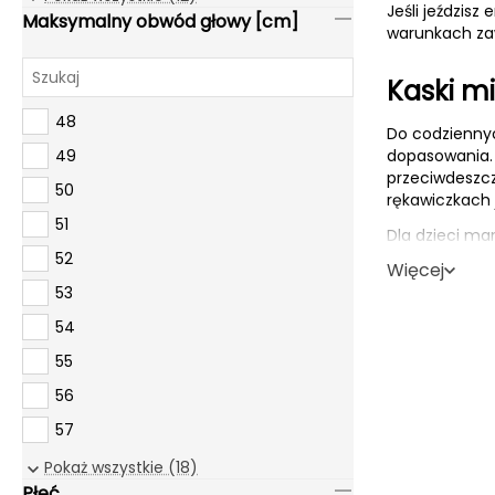
Jeśli jeździsz
Maksymalny obwód głowy [cm]
XXS
warunkach zawo
53-55
53-56
Kaski mi
53-60
48
Do codziennyc
54-58
49
dopasowania. 
54-59
przeciwdeszcz
50
rękawiczkach j
54-60
51
Dla dzieci ma
54-61
certyfikatem 
52
Więcej
55-55
ściągać.
53
55-56
54
MIPS, W
55-57
55
55-58
Przy wyborze k
56
55-59
MIPS
(Mult
57
uderzeniu
56-58
procent.
58
Pokaż wszystkie (18)
56-59
WaveCel
Płeć