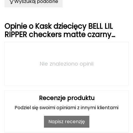
Haago
Wyszukaj podobne
Hanwag
Opinie o Kask dziecięcy BELL LIL
Hoka
RIPPER checkers matte czarny
biały
Hydrapak
Hydro Flask
Nie znaleziono opinii
I
IGLOO
INNY
Recenzje produktu
Podziel się swoimi opiniami z innymi klientami
Icebreaker
Napisz recenzję
Icestorm