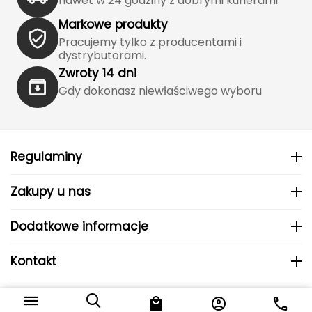
nawet w 24 godziny z dobrymi kurierami
Katadyn
Markowe produkty
Kavu
Pracujemy tylko z producentami i
dystrybutorami.
Kayland
Zwroty 14 dni
Gdy dokonasz niewłaściwego wyboru
Keen
Klymit
Regulaminy
Kohla
Zakupy u nas
L
LEATT
Dodatkowe informacje
LOOP
Kontakt
LOOP WALK
© 2024 MHS Sp. z o.o..
Do koszyka
99