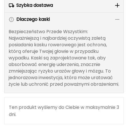
Berghaus
Szybka dostawa
Black Diamond
Dlaczego kaski
Bezpieczeństwo Przede Wszystkim:
Blackburn
Najważniejszą i najbardziej oczywistą zaletą
posiadania kasku rowerowego jest ochrona,
Bliz
którą oferuje Twojej głowie w przypadku
wypadku. Kaski są zaprojektowane tak, aby
Bridgedale
absorbować energię uderzenia, znacznie
zmniejszając ryzyko urazów głowy i mózgu. To
Buff
jednorazowa inwestycja, która może uratować
życie lub uchronić przed poważnymi obrażeniami.
C
C.A.M.P.
Ten produkt wyślemy do Ciebie w maksymalnie 3
CAMELBAK
dni.
CAMPINGAZ