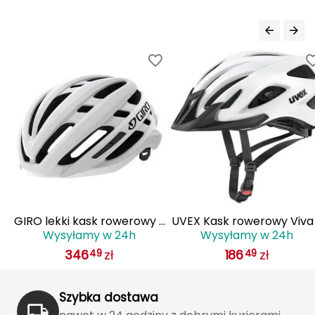
J
JOMA
Jetboil
Julbo
K
K2
KILLTEC
KONG
 z
GIRO lekki kask rowerowy z
UVEX Kask rowerowy Viva
Wysyłamy w 24h
Wysyłamy w 24h
IS
systemem wentylacji AGILIS
biały
Kari Traa
346
zł
186
zł
49
49
biały
Karpos
Szybka dostawa