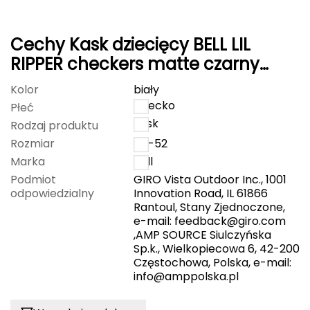
Grand Trunk
Cechy Kask dziecięcy BELL LIL
Granger's
RIPPER checkers matte czarny
biały
Kolor
biały
Gregory
dziecko
Płeć
kask
Grivel
Rodzaj produktu
Rozmiar
45-52
Gumbies
Marka
Bell
Podmiot
GIRO Vista Outdoor Inc., 1001
H
odpowiedzialny
Innovation Road, IL 61866
Rantoul, Stany Zjednoczone,
HAGLÖFS
e-mail:
feedback@giro.com
,AMP SOURCE Siulczyńska
HMS
Sp.k., Wielkopiecowa 6, 42-200
Częstochowa, Polska, e-mail:
info@amppolska.pl
HMS PREMIUM