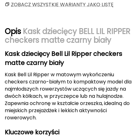
ZOBACZ WSZYSTKIE WARIANTY JAKO LISTĘ
CMP
Cassin
Opis
Kask dziecięcy BELL LIL RIPPER
Ciele Athletics
checkers matte czarny biały
Climbing Technology
Kask dziecięcy Bell Lil Ripper checkers
matte czarny biały
Coleman
Kask Bell Lil Ripper w matowym wykończeniu
Columbia
checkers czarno-białym to kompaktowy model dla
najmłodszych rowerzystów uczących się jazdy na
dwóch kółkach, w przyczepce lub na hulajnodze.
Comodo
Zapewnia ochronę w kształcie orzeszka, idealną do
D
miejskich przejażdżek i lekkich aktywności
rowerowych.
DUNLOP
Kluczowe korzyści
Darn Tough