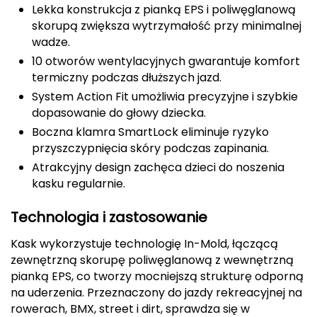
Lekka konstrukcja z pianką EPS i poliwęglanową
Deuter
skorupą zwiększa wytrzymałość przy minimalnej
wadze.
Dolomite
10 otworów wentylacyjnych gwarantuje komfort
termiczny podczas dłuższych jazd.
E
System Action Fit umożliwia precyzyjne i szybkie
dopasowanie do głowy dziecka.
EISBAR
Boczna klamra SmartLock eliminuje ryzyko
przyszczypnięcia skóry podczas zapinania.
ENERO
Atrakcyjny design zachęca dzieci do noszenia
ENERO CAMP
kasku regularnie.
ENERO PRO
Technologia i zastosowanie
Kask wykorzystuje technologię In-Mold, łączącą
Elmer by Swany
zewnętrzną skorupę poliwęglanową z wewnętrzną
pianką EPS, co tworzy mocniejszą strukturę odporną
Extremities
na uderzenia. Przeznaczony do jazdy rekreacyjnej na
rowerach, BMX, street i dirt, sprawdza się w
F