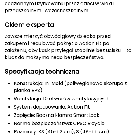
codziennym użytkowaniu przez dzieci w wieku
FASHY
przedszkolnym i wczesnoszkolnym.
Fjord Nansen
Okiem eksperta
Zawsze mierzyć obwód głowy dziecka przed
G
zakupem i regulować pokrętło Action Fit po
GIVOVA
założeniu, aby kask przylegał stabilnie bez ucisku – to
klucz do maksymalnego bezpieczeństwa.
GSI Outdoors
Specyfikacja techniczna
Gear Aid
Konstrukcja: In-Mold (poliwęglanowa skorupa z
pianką EPS)
Gerber
Wentylacja: 10 otworów wentylacyjnych
Giant Dragon
System dopasowania: Action Fit
Zapięcie: Boczna klamra SmartLock
Gilmonte
Norma bezpieczeństwa: CPSC Bicycle
Rozmiary: XS (45-52 cm), S (48-55 cm)
Giro