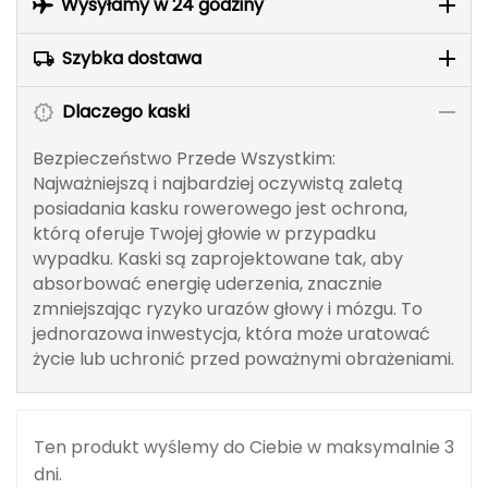
Wysyłamy w 24 godziny
Berghaus
Szybka dostawa
Black Diamond
Dlaczego kaski
Blackburn
Bezpieczeństwo Przede Wszystkim:
Bliz
Najważniejszą i najbardziej oczywistą zaletą
posiadania kasku rowerowego jest ochrona,
Bridgedale
którą oferuje Twojej głowie w przypadku
wypadku. Kaski są zaprojektowane tak, aby
Buff
absorbować energię uderzenia, znacznie
zmniejszając ryzyko urazów głowy i mózgu. To
C
jednorazowa inwestycja, która może uratować
życie lub uchronić przed poważnymi obrażeniami.
C.A.M.P.
CAMELBAK
Ten produkt wyślemy do Ciebie w maksymalnie 3
CAMPINGAZ
dni.