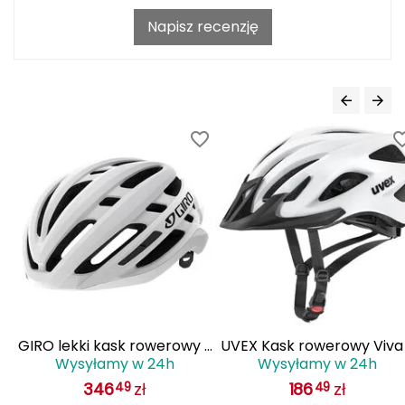
J
Napisz recenzję
JOMA
Jetboil
Julbo
K
K2
KILLTEC
KONG
Kari Traa
 z
GIRO lekki kask rowerowy z
UVEX Kask rowerowy Viva
Wysyłamy w 24h
Wysyłamy w 24h
IS
systemem wentylacji AGILIS
biały
Karpos
346
zł
186
zł
49
49
biały