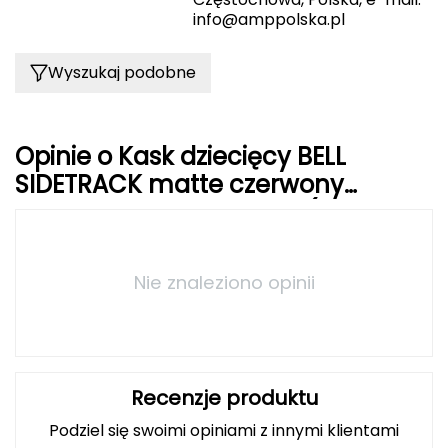
Haago
info@amppolska.pl
Hanwag
Wyszukaj podobne
Hoka
Hydrapak
Opinie o Kask dziecięcy BELL
SIDETRACK matte czerwony
Hydro Flask
orange roz. Uniwersalny (47–54
I
cm)
IGLOO
Nie znaleziono opinii
INNY
Icebreaker
Recenzje produktu
Icestorm
Podziel się swoimi opiniami z innymi klientami