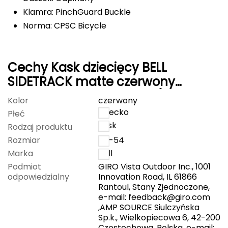
Klamra: PinchGuard Buckle
Grand Trunk
Norma: CPSC Bicycle
Granger's
Cechy Kask dziecięcy BELL
Gregory
SIDETRACK matte czerwony
Grivel
orange roz. Uniwersalny (47–54
Kolor
czerwony
cm)
dziecko
Płeć
Gumbies
kask
Rodzaj produktu
H
Rozmiar
47-54
Marka
Bell
HAGLÖFS
Podmiot
GIRO Vista Outdoor Inc., 1001
odpowiedzialny
Innovation Road, IL 61866
HMS
Rantoul, Stany Zjednoczone,
e-mail:
feedback@giro.com
HMS PREMIUM
,AMP SOURCE Siulczyńska
Sp.k., Wielkopiecowa 6, 42-200
Częstochowa, Polska, e-mail: