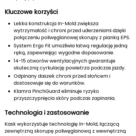
Deuter
Kluczowe korzyści
Lekka konstrukcja In-Mold zwiększa
Dolomite
wytrzymałość i chroni przed uderzeniami dzięki
połączeniu poliwęglanowej skorupy z pianką EPS.
E
System Ergo Fit umożliwia łatwą regulację jedną
EISBAR
ręką, zapewniając wygodne dopasowanie.
14-15 otworów wentylacyjnych gwarantuje
ENERO
skuteczną cyrkulację powietrza podczas jazdy.
Odpinany daszek chroni przed słońcem i
ENERO CAMP
dostosowuje się do warunków.
Klamra PinchGuard eliminuje ryzyko
ENERO PRO
przyszczypnięcia skóry podczas zapinania.
Elmer by Swany
Technologia i zastosowanie
Extremities
Kask wykorzystuje technologię In-Mold, łączącą
zewnętrzną skorupę poliwęglanową z wewnętrzną
F