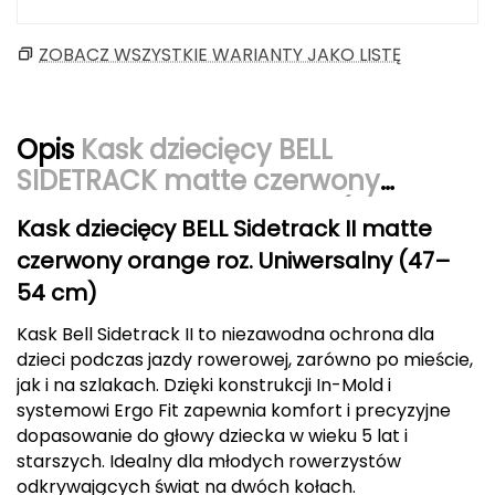
CMP
ZOBACZ WSZYSTKIE WARIANTY JAKO LISTĘ
Cassin
Ciele Athletics
Opis
Kask dziecięcy BELL
SIDETRACK matte czerwony
Climbing Technology
orange roz. Uniwersalny (47–54
Kask dziecięcy BELL Sidetrack II matte
Coleman
cm)
czerwony orange roz. Uniwersalny (47–
Columbia
54 cm)
Kask Bell Sidetrack II to niezawodna ochrona dla
Comodo
dzieci podczas jazdy rowerowej, zarówno po mieście,
jak i na szlakach. Dzięki konstrukcji In-Mold i
D
systemowi Ergo Fit zapewnia komfort i precyzyjne
DUNLOP
dopasowanie do głowy dziecka w wieku 5 lat i
starszych. Idealny dla młodych rowerzystów
Darn Tough
odkrywających świat na dwóch kołach.