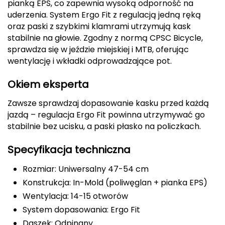
pianką EPS, co zapewnia wysoką odporność na
uderzenia. System Ergo Fit z regulacją jedną ręką
FASHY
oraz paski z szybkimi klamrami utrzymują kask
stabilnie na głowie. Zgodny z normą CPSC Bicycle,
Fjord Nansen
sprawdza się w jeździe miejskiej i MTB, oferując
wentylację i wkładki odprowadzające pot.
G
GIVOVA
Okiem eksperta
Zawsze sprawdzaj dopasowanie kasku przed każdą
GSI Outdoors
jazdą – regulacja Ergo Fit powinna utrzymywać go
stabilnie bez ucisku, a paski płasko na policzkach.
Gear Aid
Specyfikacja techniczna
Gerber
Rozmiar: Uniwersalny 47-54 cm
Giant Dragon
Konstrukcja: In-Mold (poliwęglan + pianka EPS)
Wentylacja: 14-15 otworów
Gilmonte
System dopasowania: Ergo Fit
Giro
Daszek: Odpinany