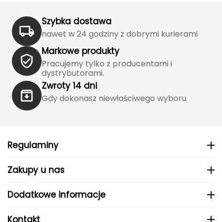
Katadyn
Szybka dostawa
Kavu
nawet w 24 godziny z dobrymi kurierami
Kayland
Markowe produkty
Pracujemy tylko z producentami i
dystrybutorami.
Keen
Zwroty 14 dni
Klymit
Gdy dokonasz niewłaściwego wyboru
Kohla
L
Regulaminy
LEATT
Zakupy u nas
LOOP
Dodatkowe informacje
LOOP WALK
Kontakt