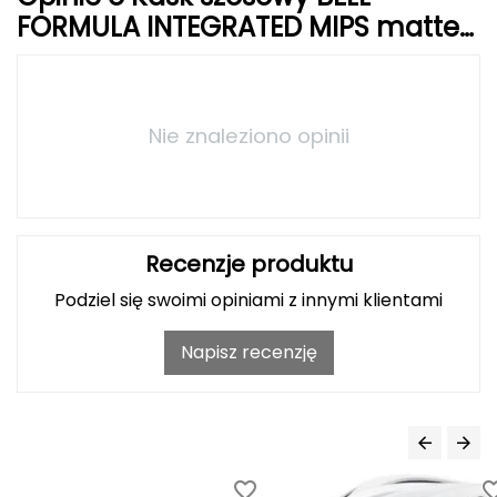
Haago
FORMULA INTEGRATED MIPS matte
gloss grays
Hanwag
Hoka
Nie znaleziono opinii
Hydrapak
Hydro Flask
I
Recenzje produktu
Podziel się swoimi opiniami z innymi klientami
IGLOO
Napisz recenzję
INNY
Icebreaker
Icestorm