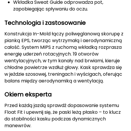
Wkładka Sweat Guide odprowadza pot,
zapobiegając spływaniu do oczu.
Deuter
Technologia i zastosowanie
Dolomite
Konstrukcja In-Mold łączy poliwęglanową skorupę z
E
pianką EPS, tworząc wytrzymałą i aerodynamiczną
całość. System MIPS z ruchomą wkładką rozprasza
EISBAR
energię uderzeń rotacyjnych. 19 otworów
wentylacyjnych, w tym kanały nad brwiami, kieruje
ENERO
chłodne powietrze wzdłuż głowy. Kask sprawdza się
w jeździe szosowej, treningach i wyścigach, oferując
ENERO CAMP
balans między aerodynamiką a wentylacją.
ENERO PRO
Okiem eksperta
Elmer by Swany
Przed każdą jazdą sprawdź dopasowanie systemu
Float Fit i upewnij się, że paski leżą płasko – to klucz
Extremities
do stabilności kasku podczas dynamicznych
manewrów.
F