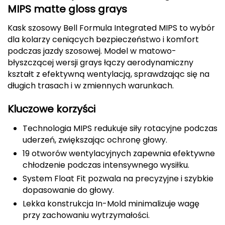
MIPS matte gloss grays
CMP
Kask szosowy Bell Formula Integrated MIPS to wybór
Cassin
dla kolarzy ceniących bezpieczeństwo i komfort
podczas jazdy szosowej. Model w matowo-
Ciele Athletics
błyszczącej wersji grays łączy aerodynamiczny
kształt z efektywną wentylacją, sprawdzając się na
Climbing Technology
długich trasach i w zmiennych warunkach.
Coleman
Kluczowe korzyści
Technologia MIPS redukuje siły rotacyjne podczas
Columbia
uderzeń, zwiększając ochronę głowy.
19 otworów wentylacyjnych zapewnia efektywne
Comodo
chłodzenie podczas intensywnego wysiłku.
D
System Float Fit pozwala na precyzyjne i szybkie
dopasowanie do głowy.
DUNLOP
Lekka konstrukcja In-Mold minimalizuje wagę
przy zachowaniu wytrzymałości.
Darn Tough