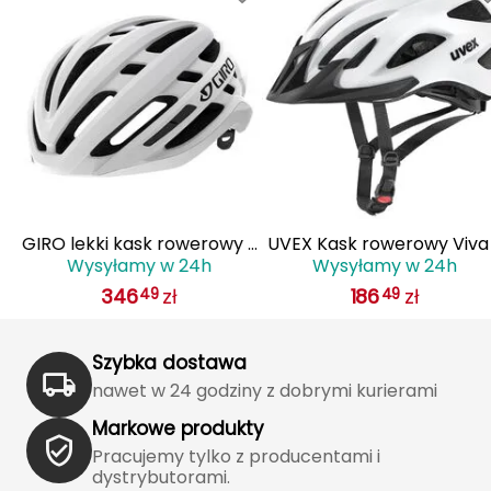
J
JOMA
Jetboil
Julbo
K
K2
 z
GIRO lekki kask rowerowy z
UVEX Kask rowerowy Viva
Wysyłamy w 24h
Wysyłamy w 24h
IS
systemem wentylacji AGILIS
biały
KILLTEC
346
zł
186
zł
49
49
biały
KONG
Szybka dostawa
nawet w 24 godziny z dobrymi kurierami
Kari Traa
Markowe produkty
Karpos
Pracujemy tylko z producentami i
dystrybutorami.