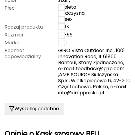
Kolor
szary
kobieta
Płeć
Grand Trunk
mężczyzna
unisex
kask
Granger's
Rodzaj produktu
Rozmiar
52-56
Gregory
Marka
Bell
Podmiot
GIRO Vista Outdoor Inc., 1001
Grivel
odpowiedzialny
Innovation Road, IL 61866
Rantoul, Stany Zjednoczone,
e-mail:
feedback@giro.com
Gumbies
,AMP SOURCE Siulczyńska
Sp.k., Wielkopiecowa 6, 42-200
H
Częstochowa, Polska, e-mail:
info@amppolska.pl
HAGLÖFS
HMS
Wyszukaj podobne
HMS PREMIUM
Opinie o Kask szosowy BELL