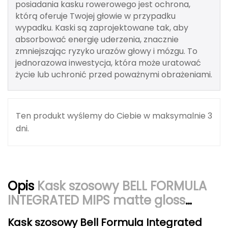
posiadania kasku rowerowego jest ochrona,
Berghaus
którą oferuje Twojej głowie w przypadku
wypadku. Kaski są zaprojektowane tak, aby
Black Diamond
absorbować energię uderzenia, znacznie
zmniejszając ryzyko urazów głowy i mózgu. To
Blackburn
jednorazowa inwestycja, która może uratować
życie lub uchronić przed poważnymi obrażeniami.
Bliz
Bridgedale
Ten produkt wyślemy do Ciebie w maksymalnie 3
Buff
dni.
C
C.A.M.P.
Opis
Kask szosowy BELL FORMULA
CAMELBAK
INTEGRATED MIPS matte gloss
grays
CAMPINGAZ
Kask szosowy Bell Formula Integrated