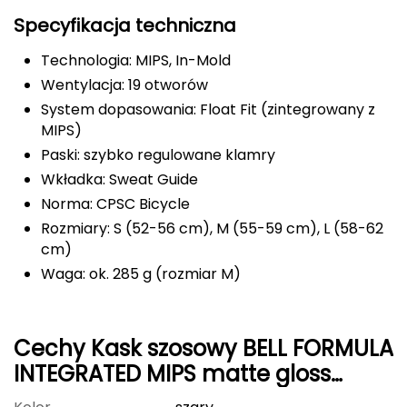
Specyfikacja techniczna
FASHY
Technologia: MIPS, In-Mold
Fjord Nansen
Wentylacja: 19 otworów
System dopasowania: Float Fit (zintegrowany z
G
MIPS)
GIVOVA
Paski: szybko regulowane klamry
Wkładka: Sweat Guide
GSI Outdoors
Norma: CPSC Bicycle
Rozmiary: S (52-56 cm), M (55-59 cm), L (58-62
Gear Aid
cm)
Gerber
Waga: ok. 285 g (rozmiar M)
Giant Dragon
Cechy Kask szosowy BELL FORMULA
Gilmonte
INTEGRATED MIPS matte gloss
grays
Giro