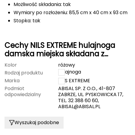
Możliwość składania: tak
FASHY
Wymiary po rozłożeniu: 85,5 cm x 40 cm x 93 cm
Stopka: tak
Fjord Nansen
G
Cechy NILS EXTREME hulajnoga
GIVOVA
damska miejska składana z
dużymi kołami HM127
GSI Outdoors
Kolor
różowy
hulajnoga
Rodzaj produktu
Gear Aid
Marka
NILS EXTREME
Podmiot
ABISAL SP. Z O.O., 41-807
Gerber
odpowiedzialny
ZABRZE, UL. PYSKOWICKA 17,
TEL. 32 388 60 60,
Giant Dragon
ABISAL@ABISAL.PL
Gilmonte
Wyszukaj podobne
Giro