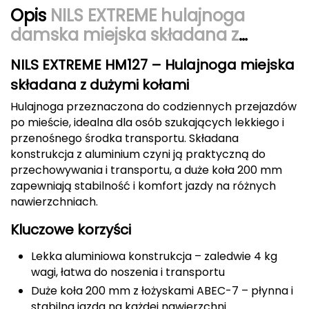
Berghaus
Opis
NILS EXTREME hulajnoga
damska miejska składana z
Black Diamond
dużymi kołami HM127
NILS EXTREME HM127 – Hulajnoga miejska
Blackburn
składana z dużymi kołami
Hulajnoga przeznaczona do codziennych przejazdów
Bliz
po mieście, idealna dla osób szukających lekkiego i
przenośnego środka transportu. Składana
Bridgedale
konstrukcja z aluminium czyni ją praktyczną do
przechowywania i transportu, a duże koła 200 mm
Buff
zapewniają stabilność i komfort jazdy na różnych
nawierzchniach.
C
Kluczowe korzyści
C.A.M.P.
Lekka aluminiowa konstrukcja – zaledwie 4 kg
CAMELBAK
wagi, łatwa do noszenia i transportu
Duże koła 200 mm z łożyskami ABEC-7 – płynna i
CAMPINGAZ
stabilna jazda na każdej nawierzchni