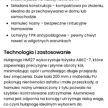
Składana konstrukcja – kompaktowa po złożeniu,
CMP
idealna do przechowywania w domu lub
samochodzie
Cassin
Hamulec nożny – bezpieczne i intuicyjne
hamowanie
Ciele Athletics
Uchwyty TPR antypoślizgowe – pewny chwyt
Climbing Technology
nawet w wilgotnych warunkach
Coleman
Technologia i zastosowanie
Hulajnoga HM127 wykorzystuje łożyska ABEC-7, które
Columbia
zapewniają precyzyjne i płynne obroty kół,
minimalizując opór i umożliwiając długie przejazdy
Comodo
bez zmęczenia. Duże koła 200 mm z materiału PU
pokonują nierówności asfaltu i małe przeszkody, a
D
hamulec nożny umieszczony z tyłu pozwala na
szybkie i kontrolowane zatrzymanie. Aluminiowa
DUNLOP
rama jest odporna na korozję i utrzymuje niską wagę,
co czyni hulajnogę idealnym wyborem do
Darn Tough