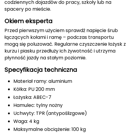
codziennych dojazdów do pracy, szkoły lub na
spacery po mieście.
Deuter
Okiem eksperta
Dolomite
Przed pierwszym użyciem sprawdź napięcie śrub
łączących kołami i ramę – podczas transportu
E
mogą się poluzować. Regularne czyszczenie łożysk z
EISBAR
kurzu i piasku przedłuży ich żywotność i utrzyma
płynność jazdy na stałym poziomie.
ENERO
Specyfikacja techniczna
ENERO CAMP
Materiał ramy: aluminium
Kółka: PU 200 mm
ENERO PRO
Łożyska: ABEC-7
Elmer by Swany
Hamulec: tylny nożny
Uchwyty: TPR (antypoślizgowe)
Extremities
Waga: 4 kg
Maksymalne obciążenie: 100 kg
F