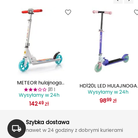
Haago
Hanwag
Hoka
Hydrapak
Hydro Flask
I
METEOR hulajnoga
IGLOO
 z
HD120L LED HULAJNOGA
1
młodzieżowa z świecącymi
Wysyłamy w 24h
DZIECIĘCA SKŁADANA NIL
Wysyłamy w 24h
INNY
kołami LED Racer Cube biała
98
zł
99
EXTREME fioletowa
142
zł
49
Icebreaker
Szybka dostawa
Icestorm
nawet w 24 godziny z dobrymi kurierami