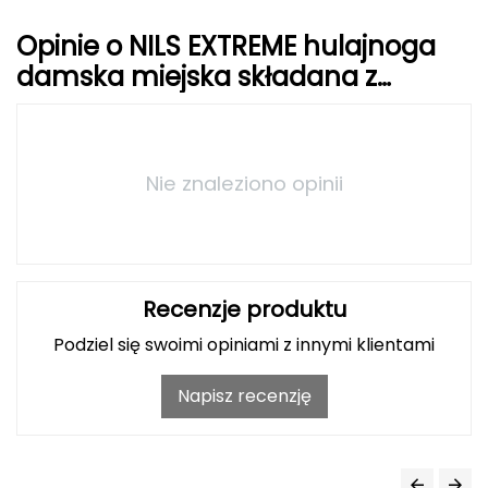
Opinie o NILS EXTREME hulajnoga
Grand Trunk
damska miejska składana z
Granger's
dużymi kołami HM127
Gregory
Nie znaleziono opinii
Grivel
Gumbies
H
Recenzje produktu
HAGLÖFS
Podziel się swoimi opiniami z innymi klientami
HMS
Napisz recenzję
HMS PREMIUM