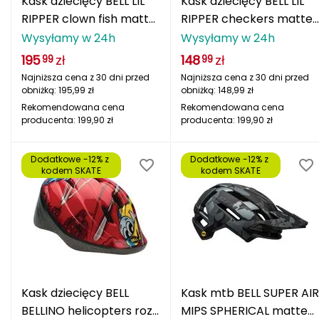
Kask dziecięcy BELL LIL
Kask dziecięcy BELL LIL
CMP
RIPPER clown fish matte
RIPPER checkers matte
gray niebieski
czarny biały
Wysyłamy w 24h
Wysyłamy w 24h
Cassin
195
zł
148
zł
99
99
Najniższa cena z 30 dni przed
Najniższa cena z 30 dni przed
Ciele Athletics
obniżką:
195,99
zł
obniżką:
148,99
zł
Rekomendowana cena
Rekomendowana cena
Climbing Technology
producenta:
199,90
zł
producenta:
199,90
zł
Coleman
Dodatkowe -12% z 
Dodatkowe -12% z 
kodem SKATE
kodem SKATE
Columbia
Comodo
D
DUNLOP
Kask dziecięcy BELL
Kask mtb BELL SUPER AIR
Darn Tough
BELLINO helicopters roz.
MIPS SPHERICAL matte