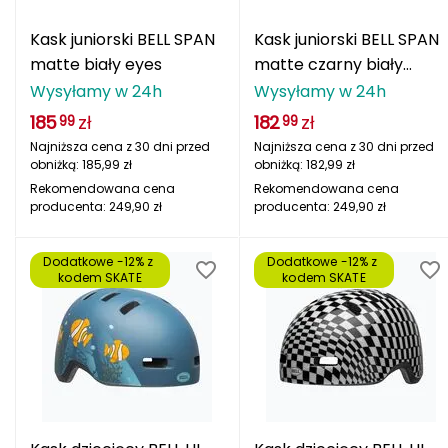
Berghaus
Kask juniorski BELL SPAN
Kask juniorski BELL SPAN
Black Diamond
matte biały eyes
matte czarny biały
fasthouse
Wysyłamy w 24h
Wysyłamy w 24h
Blackburn
185
zł
182
zł
99
99
Najniższa cena z 30 dni przed
Najniższa cena z 30 dni przed
Bliz
obniżką:
185,99
zł
obniżką:
182,99
zł
Rekomendowana cena
Rekomendowana cena
Bridgedale
producenta:
249,90
zł
producenta:
249,90
zł
Buff
Dodatkowe -12% z 
Dodatkowe -12% z 
kodem SKATE
kodem SKATE
C
C.A.M.P.
CAMELBAK
CAMPINGAZ