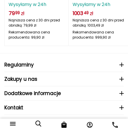
S (52–56 cm)
gloss czarny camo
Wysyłamy w 24h
Wysyłamy w 24h
Deuter
79
zł
1003
zł
99
49
Najniższa cena z 30 dni przed
Najniższa cena z 30 dni przed
Dolomite
obniżką:
79,99
zł
obniżką:
1003,49
zł
Rekomendowana cena
Rekomendowana cena
E
producenta:
99,90
zł
producenta:
999,90
zł
EISBAR
ENERO
Regulaminy
ENERO CAMP
Zakupy u nas
ENERO PRO
Dodatkowe informacje
Elmer by Swany
Kontakt
Extremities
© 2024 MHS Sp. z o.o..
F