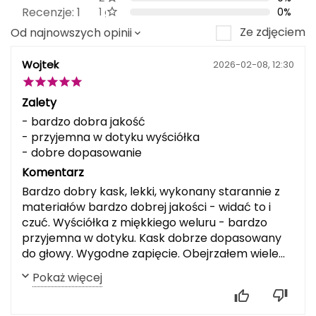
Recenzje: 1
1 gwiazdki
0%
Grand Trunk
Ze zdjęciem
Od najnowszych opinii
Granger's
Wojtek
2026-02-08, 12:30
Gregory
Zalety
- bardzo dobra jakość
Grivel
- przyjemna w dotyku wyściółka
- dobre dopasowanie
Gumbies
Komentarz
Bardzo dobry kask, lekki, wykonany starannie z
H
materiałów bardzo dobrej jakości - widać to i
HAGLÖFS
czuć. Wyściółka z miękkiego weluru - bardzo
przyjemna w dotyku. Kask dobrze dopasowany
HMS
do głowy. Wygodne zapięcie. Obejrzałem wiele
kasków i moim zdaniem w cenie ok. 350 zł to
Pokaż więcej
HMS PREMIUM
najlepszy wybór. Zdecydowanie polecam!