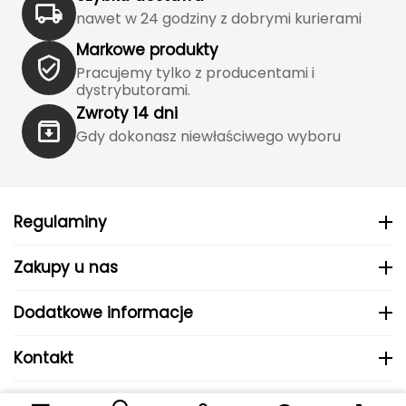
J
nawet w 24 godziny z dobrymi kurierami
JOMA
Markowe produkty
Pracujemy tylko z producentami i
Jetboil
dystrybutorami.
Zwroty 14 dni
Julbo
Gdy dokonasz niewłaściwego wyboru
K
K2
Regulaminy
KILLTEC
Zakupy u nas
KONG
Dodatkowe informacje
Kari Traa
Kontakt
Karpos
© 2024 MHS Sp. z o.o..