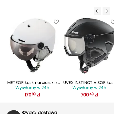
Haago
Hanwag
Hoka
Hydrapak
Hydro Flask
I
IGLOO
INNY
z
METEOR kask narciarski z
UVEX INSTINCT VISOR kas
Wysyłamy w 24h
Wysyłamy w 24h
ny
przyłbicą regulowany
narciarski hardshell z
Icebreaker
170
zł
700
zł
99
49
Falven biały
goglami czarny
Icestorm
Szybka dostawa