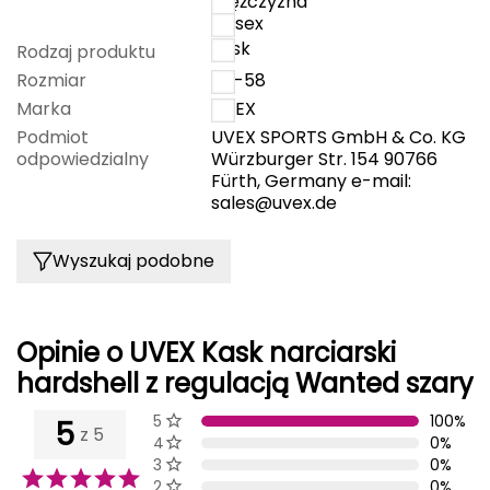
mężczyzna
unisex
FASHY
kask
Rodzaj produktu
Rozmiar
54-58
Fjord Nansen
Marka
UVEX
G
Podmiot
UVEX SPORTS GmbH & Co. KG
odpowiedzialny
Würzburger Str. 154 90766
GIVOVA
Fürth, Germany e-mail:
sales@uvex.de
GSI Outdoors
Wyszukaj podobne
Gear Aid
Gerber
Opinie o UVEX Kask narciarski
hardshell z regulacją Wanted szary
Giant Dragon
5 gwiazdki
100%
5
Gilmonte
z 5
4 gwiazdek
0%
3 gwiazdek
0%
Giro
2 gwiazdek
0%