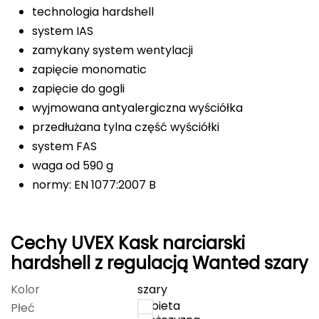
technologia hardshell
Deuter
system IAS
zamykany system wentylacji
Dolomite
zapięcie monomatic
zapięcie do gogli
E
wyjmowana antyalergiczna wyściółka
EISBAR
przedłużana tylna część wyściółki
system FAS
ENERO
waga od 590 g
ENERO CAMP
normy: EN 1077:2007 B
ENERO PRO
Cechy UVEX Kask narciarski
Elmer by Swany
hardshell z regulacją Wanted szary
Extremities
Kolor
szary
kobieta
Płeć
F