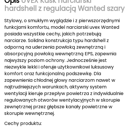
Opis
UVEX Kask narciarski
hardshell z regulacją Wanted szary
CMP
Stylowy, o smukłym wyglądzie i z pierwszorzędnymi
Cassin
funkcjami komfortu, model narciarski uvex Wanted
posiada wszystkie cechy, jakich potrzebują
Ciele Athletics
narciarze. Solidna konstrukcja typu hardshell z
odporną na uderzenia powłoką zewnętrzną i
Climbing Technology
absorpcyjną powłoką wewnętrzną EPS, zapewnia
najwyższy poziom ochrony. Jednocześnie jest
Coleman
niezwykle lekki i oferuje użytkownikowi luksusowy
komfort oraz funkcjonalną podszewkę. Dla
Columbia
zapewnienia chłodnej głowy narciarzom nawet w
najtrudniejszych warunkach, aktywny system
Comodo
wentylacji kieruje przepływ powietrza z indywidualnie
regulowanych otworów wentylacyjnych w skorupie
D
zewnętrznej przez głębsze kanały powietrzne w
DUNLOP
skorupie wewnętrznej.
Cechy produktu:
Darn Tough