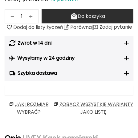
Berghaus
+
−
Do koszyka
Black Diamond
Zadaj pytanie
Dodaj do listy życzeń
Porównaj
Blackburn
Zwrot w 14 dni
Bliz
Wysyłamy w 24 godziny
Bridgedale
Szybka dostawa
Buff
C
C.A.M.P.
JAKI ROZMIAR
ZOBACZ WSZYSTKIE WARIANTY
WYBRAĆ?
JAKO LISTĘ
CAMELBAK
CAMPINGAZ