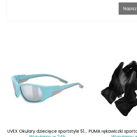
Napisz
 do
UVEX Okulary dziecięce sportstyle 514
PUMA rękawiczki sport
Wysyłamy w 24h
Wysyłamy 