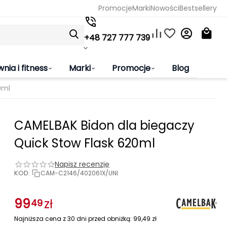
Promocje
Marki
Nowości
Bestsellery
+48 727 777 739
wnia i fitness
Marki
Promocje
Blog
0ml
CAMELBAK Bidon dla biegaczy
Quick Stow Flask 620ml
Napisz recenzję
KOD:
CAM-C2146/402061X/UNI
99
zł
49
Najniższa cena z 30 dni przed obniżką:
99,49
zł