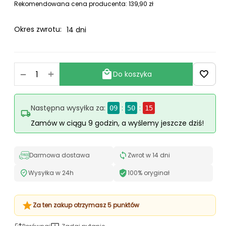
Rekomendowana cena producenta:
139,90
zł
Okres zwrotu:
14 dni
+
−
Do koszyka
Następna wysyłka za:
:
:
09
50
14
Zamów w ciągu 9 godzin, a wyślemy jeszcze dziś!
Darmowa dostawa
Zwrot w 14 dni
Wysyłka w 24h
100% oryginał
Za ten zakup otrzymasz 5 punktów