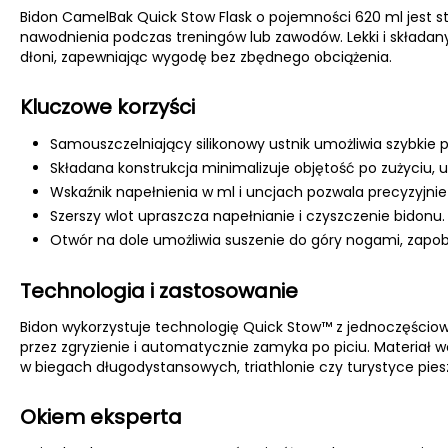
Bidon CamelBak Quick Stow Flask o pojemności 620 ml jest s
nawodnienia podczas treningów lub zawodów. Lekki i składany
dłoni, zapewniając wygodę bez zbędnego obciążenia.
Kluczowe korzyści
Samouszczelniający silikonowy ustnik umożliwia szybkie p
Składana konstrukcja minimalizuje objętość po zużyciu,
Wskaźnik napełnienia w ml i uncjach pozwala precyzyjni
Szerszy wlot upraszcza napełnianie i czyszczenie bidonu.
Otwór na dole umożliwia suszenie do góry nogami, zapobi
Technologia i zastosowanie
Bidon wykorzystuje technologię Quick Stow™ z jednoczęściowy
przez zgryzienie i automatycznie zamyka po piciu. Materiał w
w biegach długodystansowych, triathlonie czy turystyce pieszej
Okiem eksperta