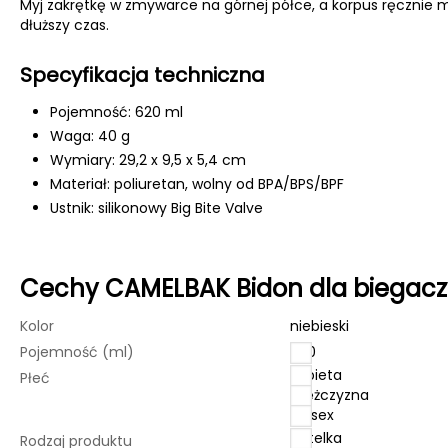
Myj zakrętkę w zmywarce na górnej półce, a korpus ręcznie 
dłuższy czas.
Specyfikacja techniczna
Pojemność: 620 ml
Waga: 40 g
Wymiary: 29,2 x 9,5 x 5,4 cm
Materiał: poliuretan, wolny od BPA/BPS/BPF
Ustnik: silikonowy Big Bite Valve
Cechy CAMELBAK Bidon dla biegaczy
Kolor
niebieski
Pojemność (ml)
620
kobieta
Płeć
mężczyzna
unisex
butelka
Rodzaj produktu