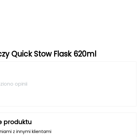
czy Quick Stow Flask 620ml
ziono opinii
e produktu
iniami z innymi klientami