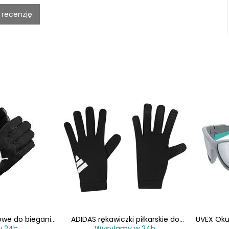
 recenzję
owe do biegania
ADIDAS rękawiczki piłkarskie do
UVEX Okul
w 24h
Wysyłamy w 24h