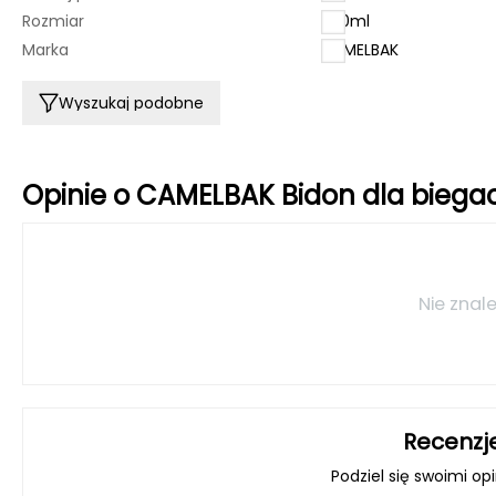
Rozmiar
620ml
Marka
CAMELBAK
Wyszukaj podobne
Opinie o CAMELBAK Bidon dla biega
Nie znale
Recenzj
Podziel się swoimi op