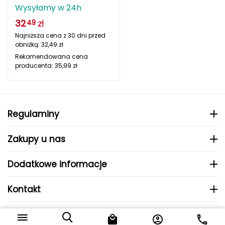
Wysyłamy w 24h
Deuter
32
zł
49
Najniższa cena z 30 dni przed
Dolomite
obniżką:
32,49
zł
Rekomendowana cena
E
producenta:
35,99
zł
EISBAR
ENERO
Regulaminy
ENERO CAMP
Zakupy u nas
ENERO PRO
Dodatkowe informacje
Elmer by Swany
Kontakt
Extremities
© 2024 MHS Sp. z o.o..
F