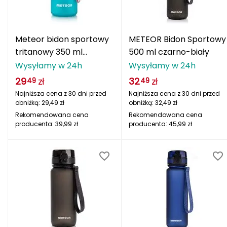
adidas Originals
ODLO
PROTEST
SILVINI
VIKING
oria rowerowe
Rękawiczki damskie
Kompasy i busole
Gumy i taśmy do ćwiczeń
POPULARNE MARKI
B
Nike
ODLO
PROTEST
SILVINI
VIKING
Czapki, opaski, kominy i kapelusze damskie
Torby, nerki i plecaki
POPULARNE MARKI
Meteor bidon sportowy
METEOR Bidon Sportowy
BBB
NILS CAMP
Fjord Nansen
Karpos
Giro
tritanowy 350 ml
500 ml czarno-biały
4F
ONE FITNESS
HMS
INNY
HMS PREMIUM
Pozostałe akcesoria
POPULARNE MARKI
różowy/granatowy
Wysyłamy w 24h
Wysyłamy w 24h
BCA
Meteor
OSPREY
TIGUAR
ODLO
Sportful
Sensor
Karpos
Smartwool
Akcesoria odzieżowe
29
zł
32
zł
49
49
BEST SPORTING
Fjord Nansen
VIKING
SILVINI
PROTEST
Giro
Najniższa cena z 30 dni przed
Najniższa cena z 30 dni przed
obniżką:
29,49
zł
obniżką:
32,49
zł
Okulary sportowe
BLACKYAK
Rekomendowana cena
Rekomendowana cena
producenta:
39,99
zł
producenta:
45,99
zł
POPULARNE MARKI
BRBL
VIKING
NILS
NILS FUN
NILS CAMP
Meteor
Baladeo
SwissBags
Fjord Nansen
Black Diamond
PATHFINDER
Bart Schuhbandl
Bell