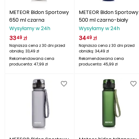
Berghaus
METEOR Bidon Sportowy
METEOR Bidon Sportowy
Black Diamond
650 ml czarna
500 ml czarno-biały
Wysyłamy w 24h
Wysyłamy w 24h
Blackburn
33
zł
34
zł
49
49
Najniższa cena z 30 dni przed
Najniższa cena z 30 dni przed
Bliz
obniżką:
33,49
zł
obniżką:
34,49
zł
Rekomendowana cena
Rekomendowana cena
Bridgedale
producenta:
47,99
zł
producenta:
45,99
zł
Buff
C
C.A.M.P.
CAMELBAK
CAMPINGAZ