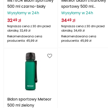
METEOR Bidon Sportowy
Meteor bidon tritanowy
CMP
500 ml czarno-biały
sportowy 500 ml
ciemnozielony
Wysyłamy w 24h
Wysyłamy w 24h
Cassin
32
zł
34
zł
49
49
Najniższa cena z 30 dni przed
Najniższa cena z 30 dni przed
Ciele Athletics
obniżką:
32,49
zł
obniżką:
34,49
zł
Rekomendowana cena
Rekomendowana cena
Climbing Technology
producenta:
45,99
zł
producenta:
45,99
zł
Coleman
Columbia
Comodo
D
DUNLOP
Bidon sportowy Meteor
Darn Tough
500 ml zielony