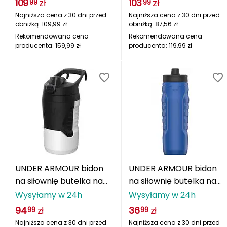
109
zł
103
zł
99
99
Najniższa cena z 30 dni przed
Najniższa cena z 30 dni przed
Grand Trunk
obniżką:
109,99
zł
obniżką:
87,56
zł
Rekomendowana cena
Rekomendowana cena
Granger's
producenta:
159,99
zł
producenta:
119,99
zł
Gregory
Grivel
Gumbies
H
HAGLÖFS
UNDER ARMOUR bidon
UNDER ARMOUR bidon
HMS
na siłownię butelka na
na siłownię butelka na
wodę 950ml biały
wodę 950ml grantowy
Wysyłamy w 24h
Wysyłamy w 24h
HMS PREMIUM
94
zł
36
zł
99
99
Najniższa cena z 30 dni przed
Najniższa cena z 30 dni przed