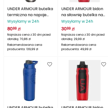
CMP
UNDER ARMOUR butelka
UNDER ARMOUR bidon
termiczna na napoje
na siłownię butelka na
Cassin
500 ml UA 18oz Beyond
wodę 950ml czerwony
Wysyłamy w 24h
Wysyłamy w 24h
srebrny
80
zł
30
zł
Ciele Athletics
99
99
Najniższa cena z 30 dni przed
Najniższa cena z 30 dni przed
obniżką:
70,86
zł
obniżką:
29,99
zł
Climbing Technology
Rekomendowana cena
Rekomendowana cena
producenta:
139,99
zł
producenta:
49,99
zł
Coleman
Columbia
Comodo
D
DUNLOP
Darn Tough
UNDER ARMOUR butelka
UNDER ARMOUR bidon