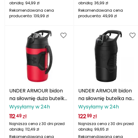
Haago
obniżką:
94,99
zł
obniżką:
36,99
zł
Rekomendowana cena
Rekomendowana cena
Hanwag
producenta:
139,99
zł
producenta:
49,99
zł
Hoka
Hydrapak
Hydro Flask
I
IGLOO
UNDER ARMOUR bidon
UNDER ARMOUR bidon
INNY
na siłownię duża butelka
na siłownię butelka na
na wodę 1,9L czerwony
wodę 950ml czarny
Wysyłamy w 24h
Wysyłamy w 24h
Icebreaker
112
zł
122
zł
49
99
Najniższa cena z 30 dni przed
Najniższa cena z 30 dni przed
Icestorm
obniżką:
112,49
zł
obniżką:
99,65
zł
Rekomendowana cena
Rekomendowana cena