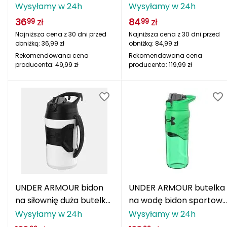
wodę 950ml niebieski
UA 24oz 700ML czarna
Wysyłamy w 24h
Wysyłamy w 24h
FASHY
36
zł
84
zł
99
99
Najniższa cena z 30 dni przed
Najniższa cena z 30 dni przed
Fjord Nansen
obniżką:
36,99
zł
obniżką:
84,99
zł
Rekomendowana cena
Rekomendowana cena
G
producenta:
49,99
zł
producenta:
119,99
zł
GIVOVA
GSI Outdoors
Gear Aid
Gerber
Giant Dragon
UNDER ARMOUR bidon
UNDER ARMOUR butelka
Gilmonte
na siłownię duża butelka
na wodę bidon sportowy
na wodę 1,9L biały
UA 24oz 700ML zielony
Wysyłamy w 24h
Wysyłamy w 24h
Giro