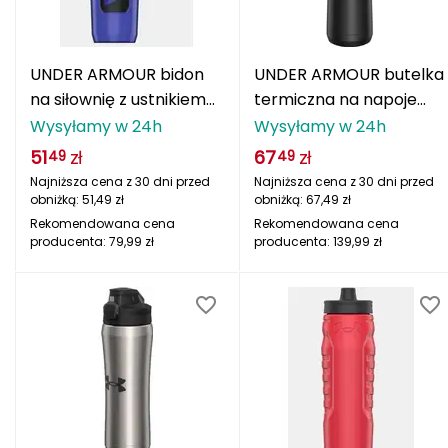
Berghaus
Black Diamond
UNDER ARMOUR bidon
UNDER ARMOUR butelka
na siłownię z ustnikiem
termiczna na napoje
Blackburn
950ml granatowy
500 ml UA 18oz Beyond
Wysyłamy w 24h
Wysyłamy w 24h
czarny
51
zł
67
zł
Bliz
49
49
Najniższa cena z 30 dni przed
Najniższa cena z 30 dni przed
obniżką:
51,49
zł
obniżką:
67,49
zł
Bridgedale
Rekomendowana cena
Rekomendowana cena
producenta:
79,99
zł
producenta:
139,99
zł
Buff
C
C.A.M.P.
CAMELBAK
CAMPINGAZ