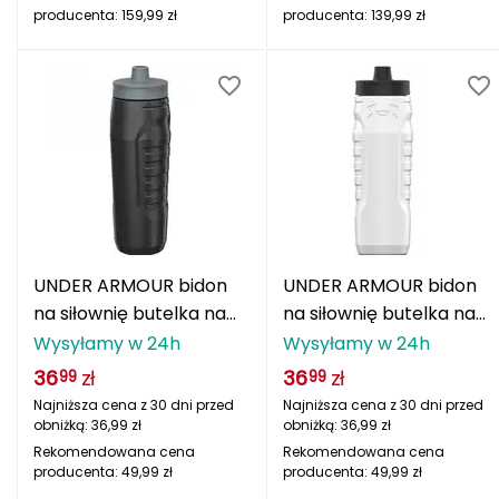
J
producenta:
159,99
zł
producenta:
139,99
zł
JOMA
Jetboil
Julbo
K
K2
UNDER ARMOUR bidon
UNDER ARMOUR bidon
KILLTEC
na siłownię butelka na
na siłownię butelka na
wodę 950ml czarny
wodę 950ml biały
Wysyłamy w 24h
Wysyłamy w 24h
KONG
36
zł
36
zł
99
99
Kari Traa
Najniższa cena z 30 dni przed
Najniższa cena z 30 dni przed
obniżką:
36,99
zł
obniżką:
36,99
zł
Karpos
Rekomendowana cena
Rekomendowana cena
producenta:
49,99
zł
producenta:
49,99
zł