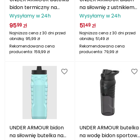
bidon termiczny na
na siłownię z ustnikiem
Deuter
zimne napoje 700ml
950ml czerwony
Wysyłamy w 24h
Wysyłamy w 24h
niebieski
95
zł
51
zł
Dolomite
99
49
Najniższa cena z 30 dni przed
Najniższa cena z 30 dni przed
E
obniżką:
95,99
zł
obniżką:
51,49
zł
Rekomendowana cena
Rekomendowana cena
EISBAR
producenta:
159,99
zł
producenta:
79,99
zł
ENERO
ENERO CAMP
ENERO PRO
Elmer by Swany
Extremities
UNDER ARMOUR bidon
UNDER ARMOUR butelka
na siłownię butelka na
na wodę bidon sportowy
F