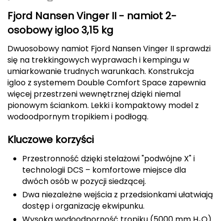
Berghaus
Fjord Nansen Vinger II - namiot 2-
osobowy igloo 3,15 kg
Black Diamond
Dwuosobowy namiot Fjord Nansen Vinger II sprawdzi
Blackburn
się na trekkingowych wyprawach i kempingu w
umiarkowanie trudnych warunkach. Konstrukcja
Bliz
igloo z systemem Double Comfort Space zapewnia
więcej przestrzeni wewnętrznej dzięki niemal
Bridgedale
pionowym ściankom. Lekki i kompaktowy model z
wodoodpornym tropikiem i podłogą.
Buff
Kluczowe korzyści
C
Przestronność dzięki stelażowi "podwójne X" i
C.A.M.P.
technologii DCS – komfortowe miejsce dla
dwóch osób w pozycji siedzącej.
CAMELBAK
Dwa niezależne wejścia z przedsionkami ułatwiają
dostęp i organizację ekwipunku.
CAMPINGAZ
Wysoka wodoodporność tropiku (5000 mm H₂O)