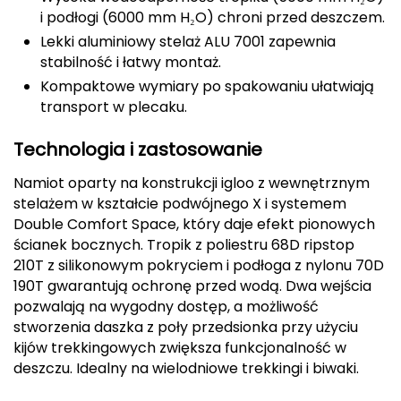
i podłogi (6000 mm H₂O) chroni przed deszczem.
CMP
Lekki aluminiowy stelaż ALU 7001 zapewnia
stabilność i łatwy montaż.
Cassin
Kompaktowe wymiary po spakowaniu ułatwiają
transport w plecaku.
Ciele Athletics
Technologia i zastosowanie
Climbing Technology
Namiot oparty na konstrukcji igloo z wewnętrznym
Coleman
stelażem w kształcie podwójnego X i systemem
Double Comfort Space, który daje efekt pionowych
Columbia
ścianek bocznych. Tropik z poliestru 68D ripstop
210T z silikonowym pokryciem i podłoga z nylonu 70D
Comodo
190T gwarantują ochronę przed wodą. Dwa wejścia
pozwalają na wygodny dostęp, a możliwość
D
stworzenia daszka z poły przedsionka przy użyciu
kijów trekkingowych zwiększa funkcjonalność w
DUNLOP
deszczu. Idealny na wielodniowe trekkingi i biwaki.
Darn Tough