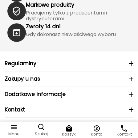
Haago
Markowe produkty
Pracujemy tylko z producentami i
Hanwag
dystrybutorami.
Zwroty 14 dni
Hoka
Gdy dokonasz niewłaściwego wyboru
Hydrapak
Hydro Flask
Regulaminy
I
Zakupy u nas
IGLOO
Dodatkowe informacje
INNY
Kontakt
Icebreaker
© 2024 MHS Sp. z o.o..
Icestorm
Do koszyka
878
zł
99
Menu
Szukaj
Koszyk
Konto
Kontakt