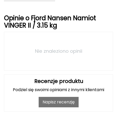
FASHY
Opinie o Fjord Nansen Namiot
Fjord Nansen
VINGER II / 3.15 kg
G
GIVOVA
Nie znaleziono opinii
GSI Outdoors
Gear Aid
Gerber
Recenzje produktu
Podziel się swoimi opiniami z innymi klientami
Giant Dragon
Napisz recenzję
Gilmonte
Giro