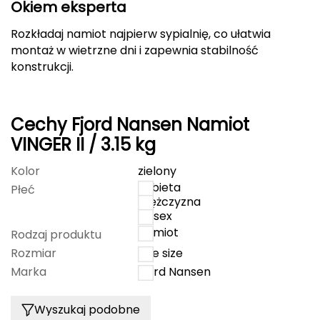
Okiem eksperta
Deuter
Rozkładaj namiot najpierw sypialnię, co ułatwia
montaż w wietrzne dni i zapewnia stabilność
Dolomite
konstrukcji.
E
EISBAR
Cechy Fjord Nansen Namiot
VINGER II / 3.15 kg
ENERO
Kolor
zielony
ENERO CAMP
kobieta
Płeć
mężczyzna
unisex
ENERO PRO
Namiot
Rodzaj produktu
Elmer by Swany
Rozmiar
one size
Marka
Fjord Nansen
Extremities
Wyszukaj podobne
F