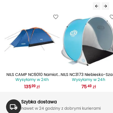
Grand Trunk
Granger's
Gregory
Grivel
Gumbies
H
 2
NILS CAMP NC6010 Namiot
NILS NC3173 Niebiesko-Sza
HAGLÖFS
Wysyłamy w 24h
Wysyłamy w 24h
Kempingowy Hiker Camp
Namiot Plażowy
135
zł
75
zł
99
49
Samorozkładający Podło
HMS
Camp
HMS PREMIUM
Szybka dostawa
nawet w 24 godziny z dobrymi kurierami