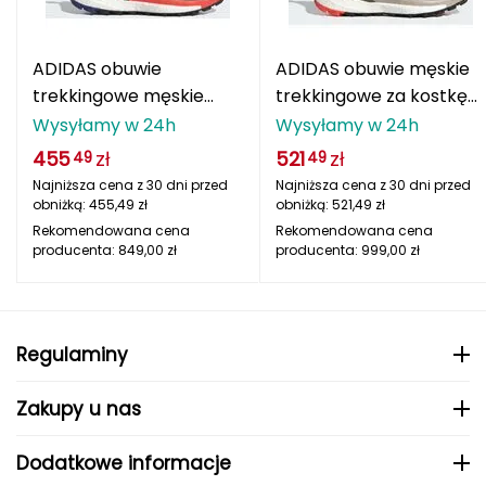
CMP
ADIDAS obuwie
ADIDAS obuwie męskie
Cassin
trekkingowe męskie
trekkingowe za kostkę
niskie TERREX IH3536
TERREX FREE HIKER
Wysyłamy w 24h
Wysyłamy w 24h
Ciele Athletics
IH0669
455
zł
521
zł
49
49
Climbing Technology
Najniższa cena z 30 dni przed
Najniższa cena z 30 dni przed
obniżką:
455,49
zł
obniżką:
521,49
zł
Coleman
Rekomendowana cena
Rekomendowana cena
producenta:
849,00
zł
producenta:
999,00
zł
Columbia
Comodo
Regulaminy
D
Zakupy u nas
DUNLOP
Dodatkowe informacje
Darn Tough