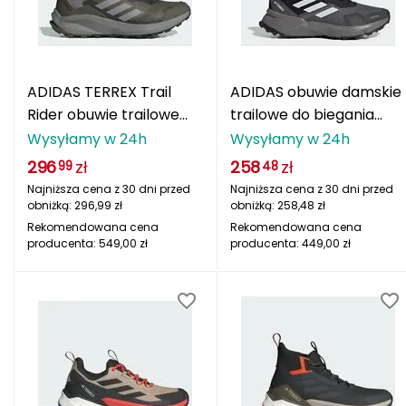
Berghaus
Black Diamond
ADIDAS TERREX Trail
ADIDAS obuwie damskie
Blackburn
Rider obuwie trailowe
trailowe do biegania
męskie biegowe IG8929
TERREX SOULSTRIDE
Wysyłamy w 24h
Wysyłamy w 24h
Bliz
zielone
RAINY.RDY IE9402
296
zł
258
zł
99
48
Bridgedale
Najniższa cena z 30 dni przed
Najniższa cena z 30 dni przed
obniżką:
296,99
zł
obniżką:
258,48
zł
Buff
Rekomendowana cena
Rekomendowana cena
producenta:
549,00
zł
producenta:
449,00
zł
C
C.A.M.P.
CAMELBAK
CAMPINGAZ