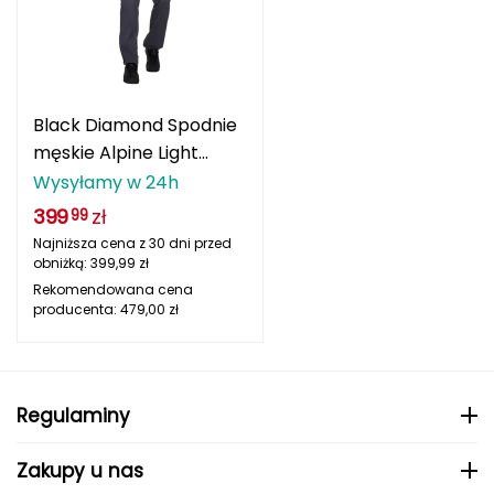
Berghaus
Black Diamond
Blackburn
Black Diamond Spodnie
męskie Alpine Light
Bliz
Pants Carbon r. M
Wysyłamy w 24h
399
zł
99
Bridgedale
Najniższa cena z 30 dni przed
obniżką:
399,99
zł
Buff
Rekomendowana cena
producenta:
479,00
zł
C
C.A.M.P.
Regulaminy
CAMELBAK
Zakupy u nas
CAMPINGAZ