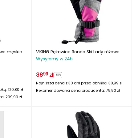
we męskie
VIKING Rękawice Ronda Ski Lady różowe
Wysyłamy w 24h
38
zł
99
-51%
Najniższa cena z 30 dni przed obniżką:
38,99
zł
iżką:
120,80
zł
Rekomendowana cena producenta:
79,90
zł
ta:
299,99
zł