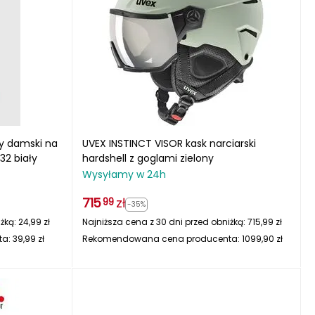
y damski na
UVEX INSTINCT VISOR kask narciarski
2 biały
hardshell z goglami zielony
Wysyłamy w 24h
715
zł
99
-35%
iżką:
24,99
zł
Najniższa cena z 30 dni przed obniżką:
715,99
zł
ta:
39,99
zł
Rekomendowana cena producenta:
1099,90
zł