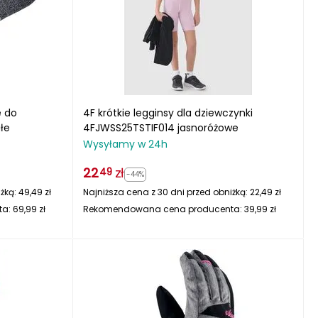
 do
4F krótkie legginsy dla dziewczynki
łe
4FJWSS25TSTIF014 jasnoróżowe
Wysyłamy w 24h
22
zł
49
-44%
iżką:
49,49
zł
Najniższa cena z 30 dni przed obniżką:
22,49
zł
ta:
69,99
zł
Rekomendowana cena producenta:
39,99
zł