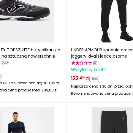
X TOPS2121TF buty piłkarskie
UNDER ARMOUR spodnie dreso
y na sztuczną nawierzchnię
joggery Rival Fleece czarne
 24h
1
Wysyłamy w 24h
%
122
zł
49
-59%
 z 30 dni przed obniżką:
188,99
zł
Najniższa cena z 30 dni przed obn
na cena producenta:
289,00
zł
Rekomendowana cena producen