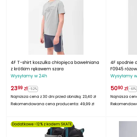
4F T-shirt koszulka chłopięca bawełniana
4F spodnie 
z krótkim rękawem szara
F0945 różo
Wysyłamy w 24h
Wysyłamy w
23
zł
50
zł
99
90
-52%
-61%
Najniższa cena z 30 dni przed obniżką:
23,40
zł
Najniższa cena
Rekomendowana cena producenta:
49,99
zł
Rekomendowa
Dodatkowe -12% z kodem SKATE