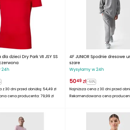
 dla dzieci Dry Park VII JSY SS
4F JUNIOR Spodnie dresowe u
 czerwona
szare
 24h
Wysyłamy w 24h
50
zł
49
%
-50%
 z 30 dni przed obniżką:
54,49
zł
Najniższa cena z 30 dni przed obn
na cena producenta:
79,99
zł
Rekomendowana cena producen