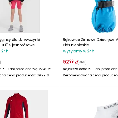
egginsy dla dziewczynki
Rękawice Zimowe Dziecięce VIK
IF014 jasnoróżowe
Kids niebieskie
 24h
Wysyłamy w 24h
52
zł
99
-34%
 z 30 dni przed obniżką:
22,49
zł
Najniższa cena z 30 dni przed obn
na cena producenta:
39,99
zł
Rekomendowana cena producen