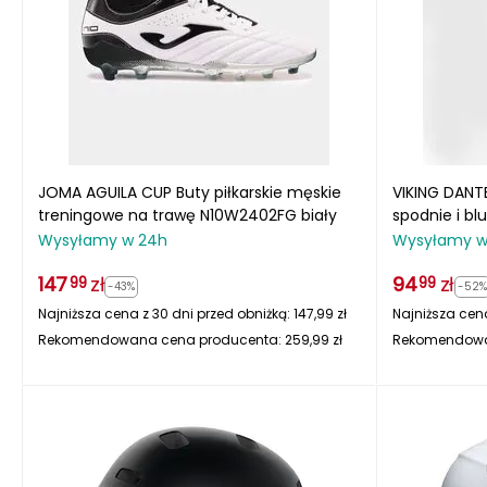
JOMA AGUILA CUP Buty piłkarskie męskie
VIKING DANT
treningowe na trawę N10W2402FG biały
spodnie i b
Wysyłamy w 24h
Wysyłamy w
147
zł
94
zł
99
99
-43%
-52%
Najniższa cena z 30 dni przed obniżką:
147,99
zł
Najniższa cena
Rekomendowana cena producenta:
259,99
zł
Rekomendowa