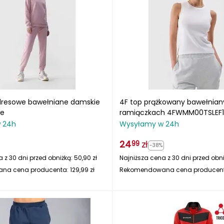
dresowe bawełniane damskie
4F top prążkowany bawełnian
we
ramiączkach 4FWMM00TSLEF13
 24h
Wysyłamy w 24h
24
zł
99
-38%
 z 30 dni przed obniżką:
50,90
zł
Najniższa cena z 30 dni przed obn
na cena producenta:
129,99
zł
Rekomendowana cena producen