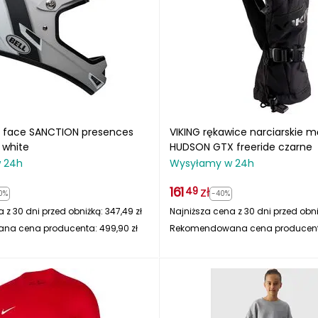
ll face SANCTION presences
VIKING rękawice narciarskie m
 white
HUDSON GTX freeride czarne
 24h
Wysyłamy w 24h
161
zł
49
0%
-40%
 z 30 dni przed obniżką:
347,49
zł
Najniższa cena z 30 dni przed obn
na cena producenta:
499,90
zł
Rekomendowana cena producen