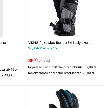
iane
VIKING Rękawice Ronda Ski Lady szare
Wysyłamy w 24h
39
zł
99
-50%
Najniższa cena z 30 dni przed obniżką:
39,99
zł
iżką:
29,49
zł
Rekomendowana cena producenta:
79,90
zł
ta:
49,99
zł