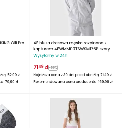
ING Olli Pro
4F bluza dresowa męska rozpinana z
kapturem 4FWMM00TSWSM1768 szary
Wysyłamy w 24h
71
zł
49
-58%
iżką:
52,99
zł
Najniższa cena z 30 dni przed obniżką:
71,49
zł
ta:
79,90
zł
Rekomendowana cena producenta:
169,99
zł