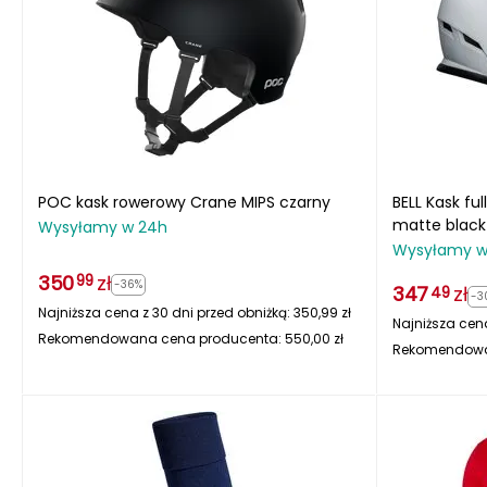
POC kask rowerowy Crane MIPS czarny
BELL Kask fu
matte black
Wysyłamy w 24h
Wysyłamy w
350
zł
99
-36%
347
zł
49
-3
Najniższa cena z 30 dni przed obniżką:
350,99
zł
Najniższa cena
Rekomendowana cena producenta:
550,00
zł
Rekomendowa