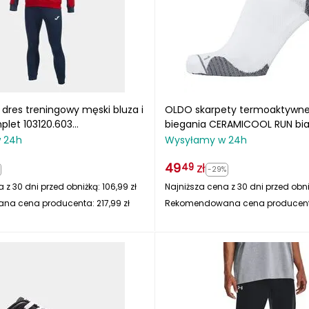
dres treningowy męski bluza i
OLDO skarpety termoaktywne
plet 103120.603
biegania CERAMICOOL RUN bia
ranatowy
 24h
Wysyłamy w 24h
49
zł
49
-29%
 z 30 dni przed obniżką:
106,99
zł
Najniższa cena z 30 dni przed obn
na cena producenta:
217,99
zł
Rekomendowana cena producen