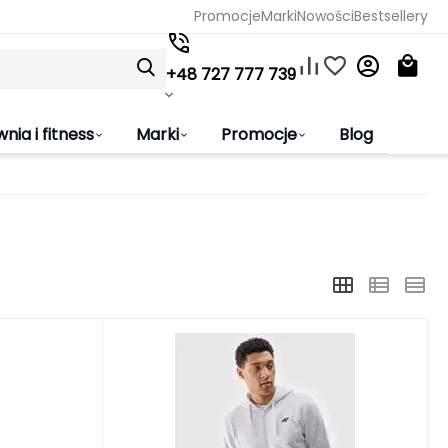
Promocje
Marki
Nowości
Bestsellery
+48 727 777 739
wnia i fitness
Marki
Promocje
Blog