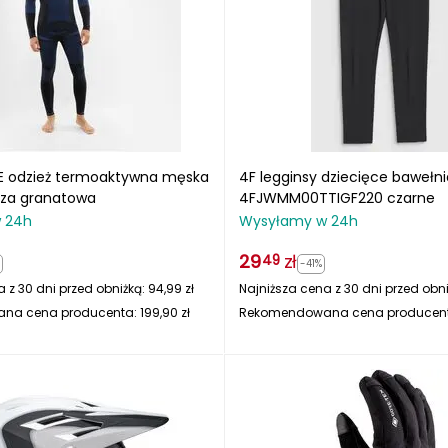
E odzież termoaktywna męska
4F legginsy dziecięce bawełn
luza granatowa
4FJWMM00TTIGF220 czarne
 24h
Wysyłamy w 24h
29
zł
49
-41%
 z 30 dni przed obniżką:
94,99
zł
Najniższa cena z 30 dni przed obn
na cena producenta:
199,90
zł
Rekomendowana cena producen