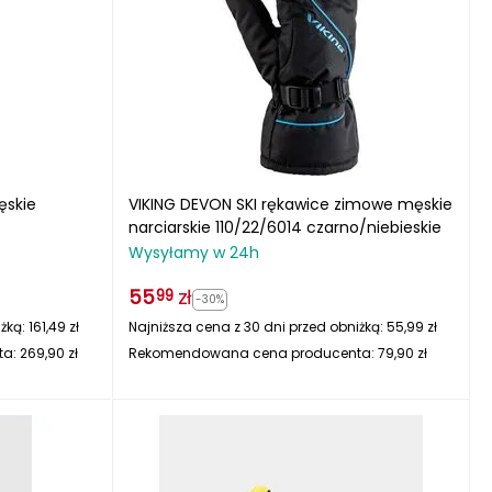
ęskie
VIKING DEVON SKI rękawice zimowe męskie
narciarskie 110/22/6014 czarno/niebieskie
Wysyłamy w 24h
55
zł
99
-30%
iżką:
161,49
zł
Najniższa cena z 30 dni przed obniżką:
55,99
zł
ta:
269,90
zł
Rekomendowana cena producenta:
79,90
zł