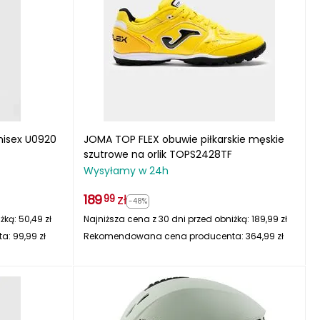
nisex U0920
JOMA TOP FLEX obuwie piłkarskie męskie
szutrowe na orlik TOPS2428TF
Wysyłamy w 24h
189
zł
99
-48%
iżką:
50,49
zł
Najniższa cena z 30 dni przed obniżką:
189,99
zł
ta:
99,99
zł
Rekomendowana cena producenta:
364,99
zł