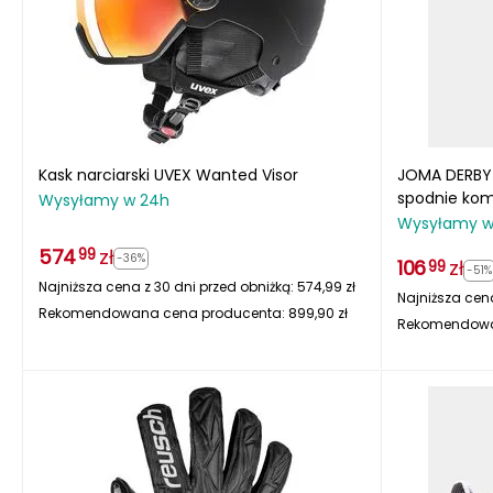
Kask narciarski UVEX Wanted Visor
JOMA DERBY 
spodnie kom
Wysyłamy w 24h
czerwony/g
Wysyłamy w
574
zł
99
-36%
106
zł
99
-51%
Najniższa cena z 30 dni przed obniżką:
574,99
zł
Najniższa cena
Rekomendowana cena producenta:
899,90
zł
Rekomendowa