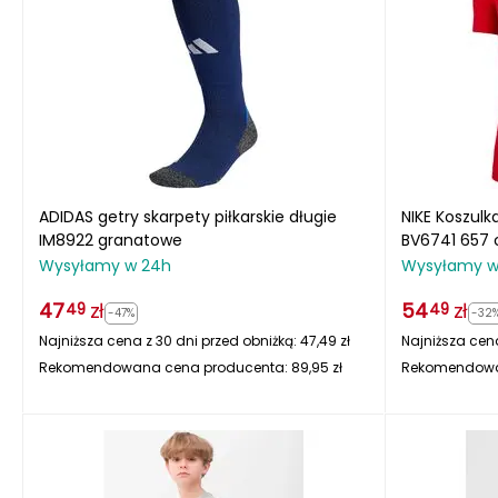
ADIDAS getry skarpety piłkarskie długie
NIKE Koszulka
IM8922 granatowe
BV6741 657
Wysyłamy w 24h
Wysyłamy w
47
zł
54
zł
49
49
-47%
-32
Najniższa cena z 30 dni przed obniżką:
47,49
zł
Najniższa cena
Rekomendowana cena producenta:
89,95
zł
Rekomendowa