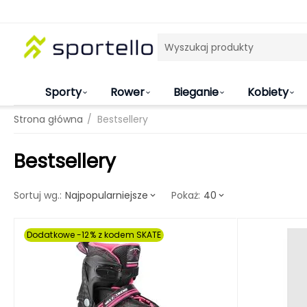
Sporty
Rower
Bieganie
Kobiety
/
Strona główna
Bestsellery
Bestsellery
Najpopularniejsze
40
Sortuj wg.:
Pokaż:
Dodatkowe -12% z kodem SKATE