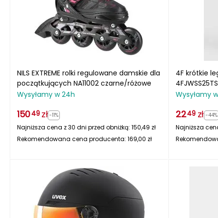
NILS EXTREME rolki regulowane damskie dla
4F krótkie l
początkujących NA11002 czarne/różowe
4FJWSS25TST
Wysyłamy w 24h
Wysyłamy w
150
zł
22
zł
49
49
-11%
-44%
Najniższa cena z 30 dni przed obniżką:
150,49
zł
Najniższa cena
Rekomendowana cena producenta:
169,00
zł
Rekomendowa