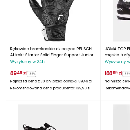
Rękawice bramkarskie dziecięce REUSCH
JOMA TOP FLE
Attrakt Starter Solid Finger Support Junior
męskie turf
czarne
Wysyłamy w 24h
Wysyłamy w
89
zł
188
zł
49
99
-36%
-35
Najniższa cena z 30 dni przed obniżką:
89,49
zł
Najniższa cena
Rekomendowana cena producenta:
139,90
zł
Rekomendowa