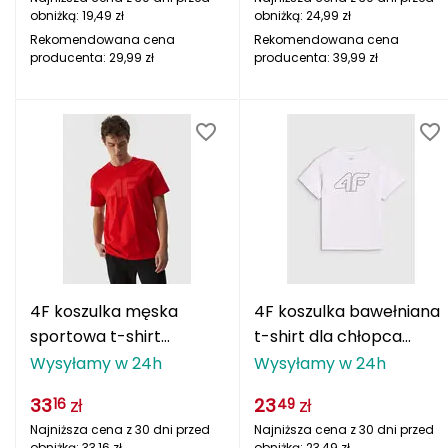
J
obniżką:
19,49
zł
obniżką:
24,99
zł
Rekomendowana cena
Rekomendowana cena
JOMA
producenta:
29,99
zł
producenta:
39,99
zł
Jetboil
Julbo
K
K2
KILLTEC
4F koszulka męska
4F koszulka bawełniana
KONG
sportowa t-shirt
t-shirt dla chłopca
Kari Traa
bawełniany M1844
4FJWMM00TTSHM2331
Wysyłamy w 24h
Wysyłamy w 24h
bordowy
biała
33
zł
23
zł
16
49
Karpos
Najniższa cena z 30 dni przed
Najniższa cena z 30 dni przed
obniżką:
33,16
zł
obniżką:
23,49
zł