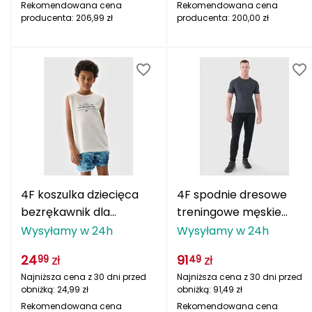
Rekomendowana cena
Rekomendowana cena
La Sportiva
producenta:
206,99
zł
producenta:
200,00
zł
Lafuma
Leki
Lifesystems
Lifeventure
Lizard
4F koszulka dziecięca
4F spodnie dresowe
Lowe Alpine
bezrękawnik dla
treningowe męskie
chłopca
4FWSS25TFTRM0836
Wysyłamy w 24h
Wysyłamy w 24h
Lumberjack
4FJWSS25TSLEM163
czarne
24
zł
91
zł
99
49
biała
M
Najniższa cena z 30 dni przed
Najniższa cena z 30 dni przed
obniżką:
24,99
zł
obniżką:
91,49
zł
MEINDL
Rekomendowana cena
Rekomendowana cena