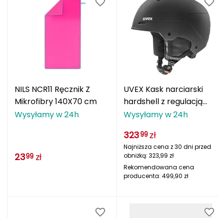
REIMA
REUSCH
RUDY PROJECT
Rab
NILS NCR11 Ręcznik Z
UVEX Kask narciarski
Mikrofibry 140X70 cm
hardshell z regulacją
Rapeks
Wanted szary
Wysyłamy w 24h
Wysyłamy w 24h
Redline
323
zł
99
Najniższa cena z 30 dni przed
Robens
23
zł
obniżką:
323,99
zł
99
Rekomendowana cena
Rockland
producenta:
499,90
zł
Rollerblade