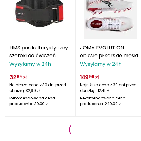
STREET SURFING
Salewa
Salomon
HMS pas kulturystyczny
JOMA EVOLUTION
Scarpa
szeroki do ćwiczeń
obuwie piłkarskie męskie
siłowych neoprenowy
lanki EVOS2502FG białe
Wysyłamy w 24h
Wysyłamy w 24h
Sensor
PA3449
32
zł
149
zł
99
99
czarny/czerwony
Shimano
Najniższa cena z 30 dni przed
Najniższa cena z 30 dni przed
obniżką:
32,99
zł
obniżką:
112,41
zł
Shoes Like New
Rekomendowana cena
Rekomendowana cena
producenta:
39,00
zł
producenta:
249,90
zł
Sigg
Smartwool
Smj Sport