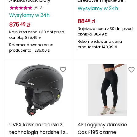
AIRBREAKER biały
dresowe męskie ze
Berghaus
zwężanymi nogawkami
2
Wysyłamy w 24h
Wysyłamy w 24h
100540.100 czarne
Black Diamond
88
zł
49
875
zł
49
Najniższa cena z 30 dni przed
Najniższa cena z 30 dni przed
Blackburn
obniżką:
88,49
zł
obniżką:
875,49
zł
Rekomendowana cena
Rekomendowana cena
producenta:
140,99
zł
Bliz
producenta:
1235,00
zł
Bridgedale
Buff
C
C.A.M.P.
CAMELBAK
UVEX kask narciarski z
4F Legginsy damskie
CAMPINGAZ
technologią hardshell z
Cas F195 czarne