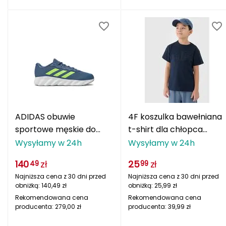
NILS AQUA
NILS CAMP
NILS EXTREME
NILS FUN
Native Shoes
ADIDAS obuwie
4F koszulka bawełniana
Nike
sportowe męskie do
t-shirt dla chłopca
biegania IH6045 SWITCH
4FJWMM00TTSHM2331
Wysyłamy w 24h
Wysyłamy w 24h
Nikwax Waterproofing
MOVE niebieskie
granatowa
140
zł
25
zł
49
99
Nomad Face
Najniższa cena z 30 dni przed
Najniższa cena z 30 dni przed
obniżką:
140,49
zł
obniżką:
25,99
zł
Northfinder
Rekomendowana cena
Rekomendowana cena
producenta:
279,00
zł
producenta:
39,99
zł
O