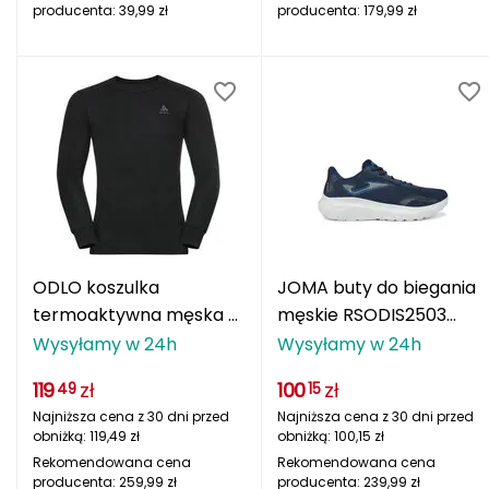
producenta:
39,99
zł
producenta:
179,99
zł
MOTUS
Mactronic
Maloja
Mammut
Marmot
McNett
ODLO koszulka
JOMA buty do biegania
termoaktywna męska z
męskie RSODIS2503
Melli Gel
długim rękawem
SODIO MEN 2503
Wysyłamy w 24h
Wysyłamy w 24h
sportowa Active Warm
granatowe
Merrel
119
zł
100
zł
49
15
czarna
Najniższa cena z 30 dni przed
Najniższa cena z 30 dni przed
Meteor
obniżką:
119,49
zł
obniżką:
100,15
zł
Rekomendowana cena
Rekomendowana cena
producenta:
259,99
zł
producenta:
239,99
zł
Millet