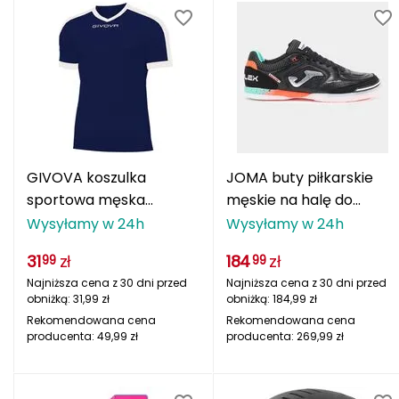
POC
PROSKARY
PROTEST
PUMA
GIVOVA koszulka
JOMA buty piłkarskie
Patagonia
sportowa męska
męskie na halę do
treningowa MAC04
futsalu TOP FLEX
Wysyłamy w 24h
Wysyłamy w 24h
Pearl Izumi
granatowo-biała
TOPW2501IN
31
zł
184
zł
99
99
Petzl
Najniższa cena z 30 dni przed
Najniższa cena z 30 dni przed
obniżką:
31,99
zł
obniżką:
184,99
zł
Primus
Rekomendowana cena
Rekomendowana cena
producenta:
49,99
zł
producenta:
269,99
zł
R
REDCLIFFS