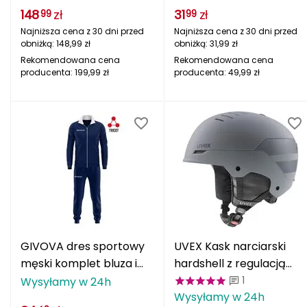
MUNW2503IN
fioletowa
148
zł
31
zł
99
99
FASHY
Najniższa cena z 30 dni przed
Najniższa cena z 30 dni przed
obniżką:
148,99
zł
obniżką:
31,99
zł
Fjord Nansen
Rekomendowana cena
Rekomendowana cena
producenta:
199,99
zł
producenta:
49,99
zł
G
GIVOVA
GSI Outdoors
Gear Aid
Gerber
Giant Dragon
GIVOVA dres sportowy
UVEX Kask narciarski
męski komplet bluza i
hardshell z regulacją
Gilmonte
spodnie Torino
Wanted szary
1
Wysyłamy w 24h
Wysyłamy w 24h
biały/niebieski
Giro