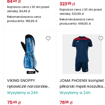
84
zł
49
323
zł
99
Najniższa cena z 30 dni przed
Grand Trunk
Najniższa cena z 30 dni przed
obniżką:
84,49
zł
obniżką:
323,99
zł
Rekomendowana cena
Rekomendowana cena
Granger's
producenta:
186,99
zł
producenta:
499,90
zł
Gregory
Grivel
Gumbies
H
HAGLÖFS
VIKING SNOPPY
JOMA PHOENIX komplet
HMS
rękawiczki narciarskie
piłkarski męski koszulka i
jednopalczaste dla
spodenki 103124.336
Wysyłamy w 24h
Wysyłamy w 24h
HMS PREMIUM
dzieci niebieskie
granatowy
75
zł
76
zł
49
99