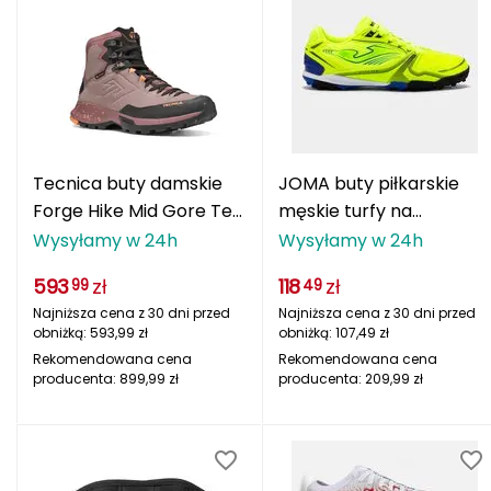
Rossignol
S
SCOOTANDRIDE
SEA TO SUMMIT
Tecnica buty damskie
JOMA buty piłkarskie
SEAFLO
Forge Hike Mid Gore Tex
męskie turfy na
różowe
sztuczną trawę
Wysyłamy w 24h
Wysyłamy w 24h
SELECT
DRIBLING DRIW2509TF
593
zł
118
zł
99
49
SIGNA
Najniższa cena z 30 dni przed
Najniższa cena z 30 dni przed
obniżką:
593,99
zł
obniżką:
107,49
zł
SILVINI
Rekomendowana cena
Rekomendowana cena
producenta:
899,99
zł
producenta:
209,99
zł
SKY
SPURT