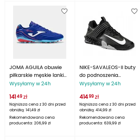
OCÚN
ODLO
ONE FITNESS
OSPREY
OXC
JOMA AGUILA obuwie
NIKE-SAVALEOS-II buty
piłkarskie męskie lanki
do podnoszenia
Oakley
na orlik AGUS2504AG
ciężarów na siłownię
Wysyłamy w 24h
Wysyłamy w 24h
niebieskie
szare
Ortovox
141
zł
414
zł
49
99
Najniższa cena z 30 dni przed
Najniższa cena z 30 dni przed
Outwell
obniżką:
141,49
zł
obniżką:
414,99
zł
Rekomendowana cena
Rekomendowana cena
P
producenta:
206,99
zł
producenta:
639,99
zł
PATHFINDER