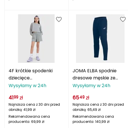
Milo
Molten
Mons Royale
Montura
Mugga
4F krótkie spodenki
JOMA ELBA spodnie
dziecięce
dresowe męskie ze
Munkees
4FJWSS25TSHOF484
zwężanymi nogawkami
Wysyłamy w 24h
Wysyłamy w 24h
szare
100540.331 granatowe
N
41
zł
65
zł
99
49
NALGENE
Najniższa cena z 30 dni przed
Najniższa cena z 30 dni przed
obniżką:
41,99
zł
obniżką:
65,49
zł
NILS
Rekomendowana cena
Rekomendowana cena
producenta:
69,99
zł
producenta:
140,99
zł