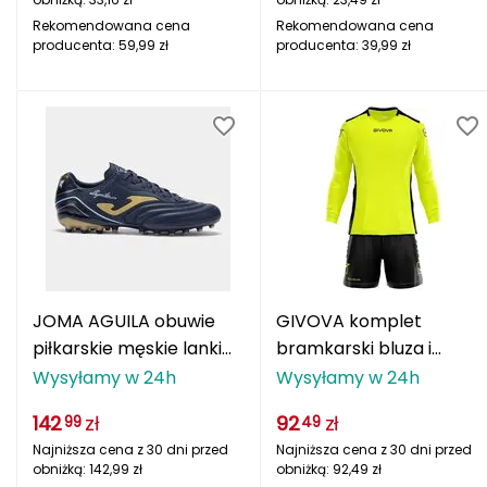
Katadyn
Rekomendowana cena
Rekomendowana cena
producenta:
59,99
zł
producenta:
39,99
zł
Kavu
Kayland
Keen
Klymit
Kohla
L
JOMA AGUILA obuwie
GIVOVA komplet
piłkarskie męskie lanki
bramkarski bluza i
LEATT
na orlik AGUS2503AG
spodenki z
Wysyłamy w 24h
Wysyłamy w 24h
LOOP
granatowe
ochraniaczami KITP009
142
zł
92
zł
99
49
LOOP WALK
Najniższa cena z 30 dni przed
Najniższa cena z 30 dni przed
obniżką:
142,99
zł
obniżką:
92,49
zł