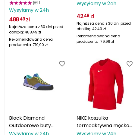
MIPS Stance czarny
1
Wysyłamy w 24h
CMP
Wysyłamy w 24h
42
zł
49
488
zł
49
Cassin
Najniższa cena z 30 dni przed
Najniższa cena z 30 dni przed
obniżką:
42,49
zł
obniżką:
488,49
zł
Ciele Athletics
Rekomendowana cena
Rekomendowana cena
producenta:
79,99
zł
producenta:
719,90
zł
Climbing Technology
Coleman
Columbia
Comodo
D
DUNLOP
Black Diamond
NIKE koszulka
Outdoorowe buty
termoaktywna męska
Darn Tough
damskie Prime Shoes
Dry Park First Layer JSY
Wysyłamy w 24h
Wysyłamy w 24h