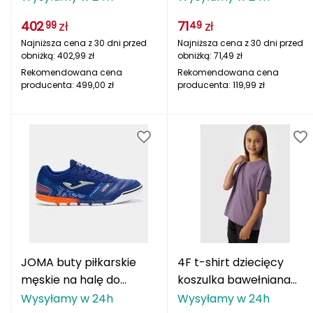
dark curry
LS AV2609 657
Deuter
402
zł
71
zł
99
49
czerwona
Najniższa cena z 30 dni przed
Najniższa cena z 30 dni przed
Dolomite
obniżką:
402,99
zł
obniżką:
71,49
zł
Rekomendowana cena
Rekomendowana cena
producenta:
499,00
zł
producenta:
119,99
zł
E
EISBAR
ENERO
ENERO CAMP
ENERO PRO
Elmer by Swany
JOMA buty piłkarskie
4F t-shirt dziecięcy
Extremities
męskie na halę do
koszulka bawełniana
futsalu MUNDIAL
sportowa F1546
Wysyłamy w 24h
Wysyłamy w 24h
F