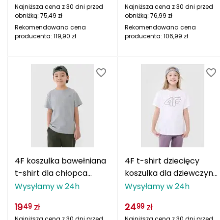
Haago
Najniższa cena z 30 dni przed
Najniższa cena z 30 dni przed
obniżką:
75,49
zł
obniżką:
76,99
zł
Hanwag
Rekomendowana cena
Rekomendowana cena
producenta:
119,90
zł
producenta:
106,99
zł
Hoka
Hydrapak
Hydro Flask
I
IGLOO
INNY
4F koszulka bawełniana
4F t-shirt dziecięcy
t-shirt dla chłopca
koszulka dla dziewczynki
Icebreaker
4FJWMM00TTSHM2330
oversize
Wysyłamy w 24h
Wysyłamy w 24h
biała
4FJWMM00TTSHF2333
Icestorm
19
zł
24
zł
49
99
biały
Najniższa cena z 30 dni przed
Najniższa cena z 30 dni przed