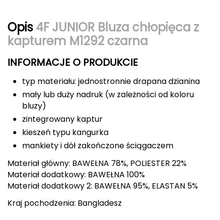
Berghaus
Opis
4F JUNIOR Bluza chłopięca z
Black Diamond
kapturem M1292 czarna
Blackburn
INFORMACJE O PRODUKCIE
Bliz
typ materiału: jednostronnie drapana dzianina
mały lub duży nadruk (w zależności od koloru
Bridgedale
bluzy)
zintegrowany kaptur
Buff
kieszeń typu kangurka
C
mankiety i dół zakończone ściągaczem
Materiał główny: BAWEŁNA 78%, POLIESTER 22%
C.A.M.P.
Materiał dodatkowy: BAWEŁNA 100%
Materiał dodatkowy 2: BAWEŁNA 95%, ELASTAN 5%
CAMELBAK
Kraj pochodzenia: Bangladesz
CAMPINGAZ