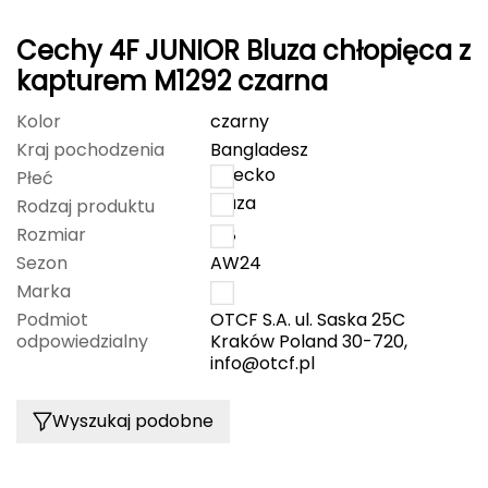
CMP
Cechy 4F JUNIOR Bluza chłopięca z
kapturem M1292 czarna
Cassin
Kolor
czarny
Ciele Athletics
Kraj pochodzenia
Bangladesz
dziecko
Płeć
Climbing Technology
bluza
Rodzaj produktu
Coleman
Rozmiar
128
Sezon
AW24
Columbia
Marka
4F
Podmiot
OTCF S.A. ul. Saska 25C
Comodo
odpowiedzialny
Kraków Poland 30-720,
info@otcf.pl
D
Wyszukaj podobne
DUNLOP
Darn Tough