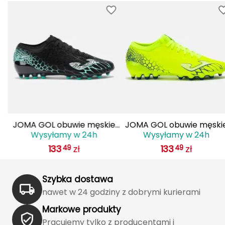
FASHY
Fjord Nansen
G
GIVOVA
GSI Outdoors
JOMA GOL obuwie męskie
JOMA GOL obuwie męski
Gear Aid
Wysyłamy w 24h
Wysyłamy w 24h
do piłki nożnej lanki
do piłki nożnej lanki
133
zł
133
zł
49
49
GOLS2501AG czarne
GOLS2509AG żółte
Gerber
Giant Dragon
Szybka dostawa
nawet w 24 godziny z dobrymi kurierami
Gilmonte
Markowe produkty
Giro
Pracujemy tylko z producentami i