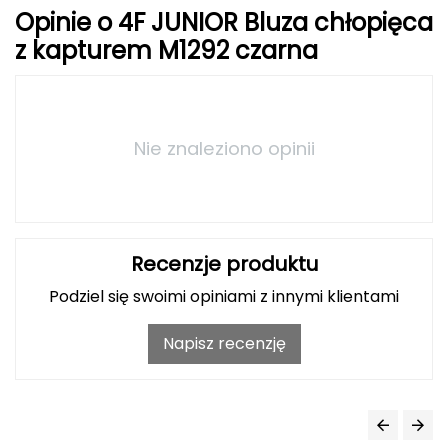
Opinie o 4F JUNIOR Bluza chłopięca
Deuter
z kapturem M1292 czarna
Dolomite
E
Nie znaleziono opinii
EISBAR
ENERO
ENERO CAMP
Recenzje produktu
Podziel się swoimi opiniami z innymi klientami
ENERO PRO
Napisz recenzję
Elmer by Swany
Extremities
F