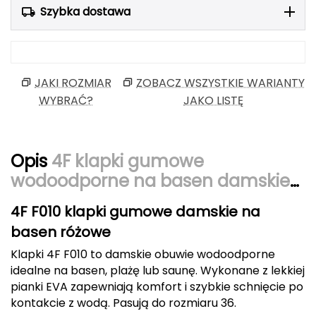
Szybka dostawa
Berghaus
Black Diamond
Blackburn
JAKI ROZMIAR
ZOBACZ WSZYSTKIE WARIANTY
WYBRAĆ?
JAKO LISTĘ
Bliz
Bridgedale
Opis
4F klapki gumowe
wodoodporne na basen damskie
Buff
F010 różowe
C
4F F010 klapki gumowe damskie na
basen różowe
C.A.M.P.
Klapki 4F F010 to damskie obuwie wodoodporne
CAMELBAK
idealne na basen, plażę lub saunę. Wykonane z lekkiej
pianki EVA zapewniają komfort i szybkie schnięcie po
CAMPINGAZ
kontakcie z wodą. Pasują do rozmiaru 36.