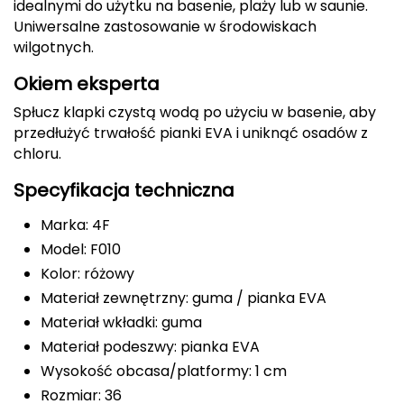
idealnymi do użytku na basenie, plaży lub w saunie.
Uniwersalne zastosowanie w środowiskach
Deuter
wilgotnych.
Dolomite
Okiem eksperta
Spłucz klapki czystą wodą po użyciu w basenie, aby
E
przedłużyć trwałość pianki EVA i uniknąć osadów z
EISBAR
chloru.
Specyfikacja techniczna
ENERO
Marka: 4F
ENERO CAMP
Model: F010
Kolor: różowy
ENERO PRO
Materiał zewnętrzny: guma / pianka EVA
Elmer by Swany
Materiał wkładki: guma
Materiał podeszwy: pianka EVA
Extremities
Wysokość obcasa/platformy: 1 cm
Rozmiar: 36
F