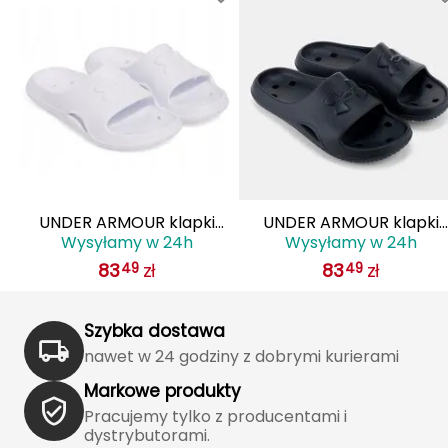
Haago
Hanwag
Hoka
Hydrapak
Hydro Flask
UNDER ARMOUR klapki
UNDER ARMOUR klapki
I
Wysyłamy w 24h
Wysyłamy w 24h
n
damskie gumowe UA W
damskie gumowe UA W
83
zł
83
zł
IGLOO
49
49
e
Locker V SL białe
Locker V SL czarne
INNY
Szybka dostawa
nawet w 24 godziny z dobrymi kurierami
Icebreaker
Markowe produkty
Icestorm
Pracujemy tylko z producentami i
dystrybutorami.