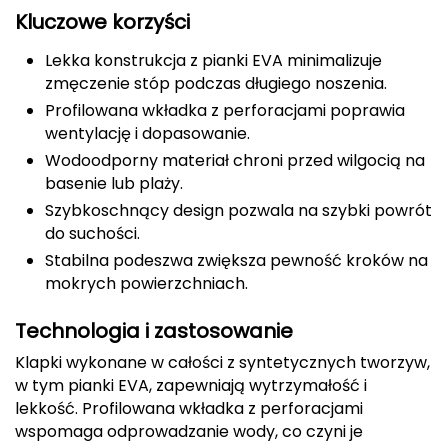
Kluczowe korzyści
CMP
Lekka konstrukcja z pianki EVA minimalizuje
Cassin
zmęczenie stóp podczas długiego noszenia.
Profilowana wkładka z perforacjami poprawia
Ciele Athletics
wentylację i dopasowanie.
Wodoodporny materiał chroni przed wilgocią na
Climbing Technology
basenie lub plaży.
Szybkoschnący design pozwala na szybki powrót
Coleman
do suchości.
Stabilna podeszwa zwiększa pewność kroków na
Columbia
mokrych powierzchniach.
Comodo
Technologia i zastosowanie
D
Klapki wykonane w całości z syntetycznych tworzyw,
w tym pianki EVA, zapewniają wytrzymałość i
DUNLOP
lekkość. Profilowana wkładka z perforacjami
wspomaga odprowadzanie wody, co czyni je
Darn Tough