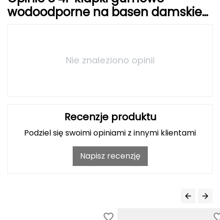
wodoodporne na basen damskie
Grand Trunk
F010 różowe
Granger's
Nie znaleziono opinii
Gregory
Grivel
Gumbies
Recenzje produktu
Podziel się swoimi opiniami z innymi klientami
H
HAGLÖFS
Napisz recenzję
HMS
HMS PREMIUM