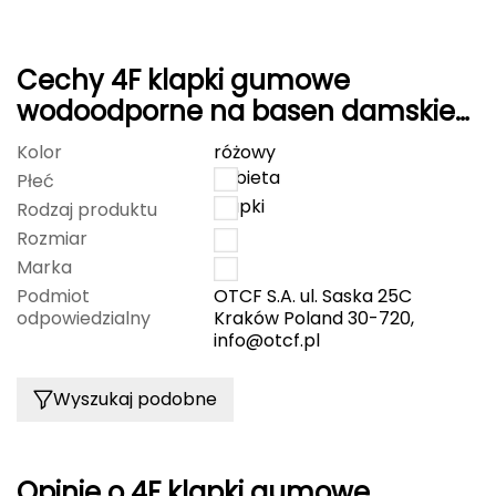
FASHY
Cechy 4F klapki gumowe
Fjord Nansen
wodoodporne na basen damskie
G
F010 różowe
Kolor
różowy
GIVOVA
kobieta
Płeć
klapki
Rodzaj produktu
GSI Outdoors
Rozmiar
36
Marka
4F
Gear Aid
Podmiot
OTCF S.A. ul. Saska 25C
odpowiedzialny
Kraków Poland 30-720,
Gerber
info@otcf.pl
Giant Dragon
Wyszukaj podobne
Gilmonte
Opinie o 4F klapki gumowe
Giro