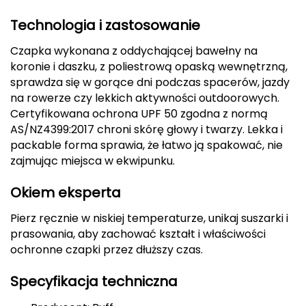
CMP
Technologia i zastosowanie
Cassin
Czapka wykonana z oddychającej bawełny na
koronie i daszku, z poliestrową opaską wewnętrzną,
Ciele Athletics
sprawdza się w gorące dni podczas spacerów, jazdy
na rowerze czy lekkich aktywności outdoorowych.
Certyfikowana ochrona UPF 50 zgodna z normą
Climbing Technology
AS/NZ4399:2017 chroni skórę głowy i twarzy. Lekka i
packable forma sprawia, że łatwo ją spakować, nie
Coleman
zajmując miejsca w ekwipunku.
Columbia
Okiem eksperta
Comodo
Pierz ręcznie w niskiej temperaturze, unikaj suszarki i
prasowania, aby zachować kształt i właściwości
D
ochronne czapki przez dłuższy czas.
DUNLOP
Specyfikacja techniczna
Darn Tough