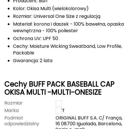
Producent: Buff
Kolor: Okisa Multi (wielokolorowy)
Deuter
Rozmiar: Universal One Size z regulacją
Dolomite
Materiał: korona i daszek - 100% bawełna, opaska
wewnętrzna - 100% poliester
E
Ochrona UV: UPF 50
Cechy: Moisture Wicking Sweatband, Low Profile,
EISBAR
Packable
ENERO
Gwarancja: 2 lata
ENERO CAMP
Cechy BUFF PACK BASEBALL CAP
ENERO PRO
OKISA MULTI -MULTI-ONESIZE
Elmer by Swany
Rozmiar
10
Marka
Buff
Extremities
Podmiot
ORIGINAL BUFF S.A. C/ França,
odpowiedzialny
16 08700 Igualada, Barcelona,
F