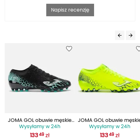
Napisz recenzję
Grand Trunk
Granger's
Gregory
Grivel
Gumbies
H
HAGLÖFS
HMS
JOMA GOL obuwie męskie
JOMA GOL obuwie męski
HMS PREMIUM
Wysyłamy w 24h
Wysyłamy w 24h
do piłki nożnej lanki
do piłki nożnej lanki
133
zł
133
zł
49
49
GOLS2501AG czarne
GOLS2509AG żółte