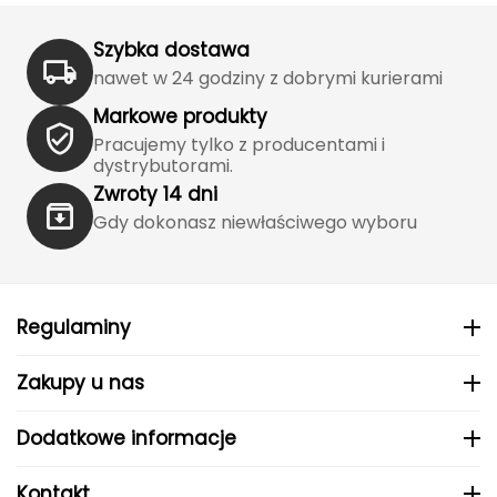
Haago
Szybka dostawa
Hanwag
nawet w 24 godziny z dobrymi kurierami
Hoka
Markowe produkty
Pracujemy tylko z producentami i
Hydrapak
dystrybutorami.
Zwroty 14 dni
Hydro Flask
Gdy dokonasz niewłaściwego wyboru
I
IGLOO
Regulaminy
INNY
Zakupy u nas
Icebreaker
Dodatkowe informacje
Icestorm
Kontakt