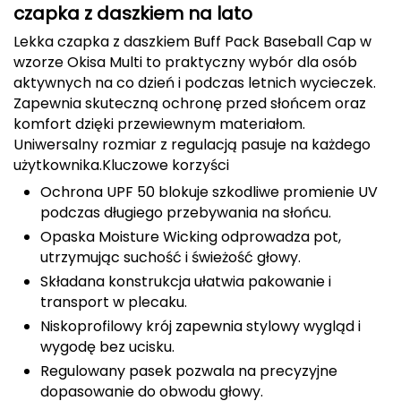
czapka z daszkiem na lato
Berghaus
Lekka czapka z daszkiem Buff Pack Baseball Cap w
Black Diamond
wzorze Okisa Multi to praktyczny wybór dla osób
aktywnych na co dzień i podczas letnich wycieczek.
Blackburn
Zapewnia skuteczną ochronę przed słońcem oraz
komfort dzięki przewiewnym materiałom.
Bliz
Uniwersalny rozmiar z regulacją pasuje na każdego
użytkownika.
Kluczowe korzyści
Bridgedale
Ochrona UPF 50 blokuje szkodliwe promienie UV
podczas długiego przebywania na słońcu.
Buff
Opaska Moisture Wicking odprowadza pot,
utrzymując suchość i świeżość głowy.
C
Składana konstrukcja ułatwia pakowanie i
C.A.M.P.
transport w plecaku.
Niskoprofilowy krój zapewnia stylowy wygląd i
CAMELBAK
wygodę bez ucisku.
Regulowany pasek pozwala na precyzyjne
CAMPINGAZ
dopasowanie do obwodu głowy.