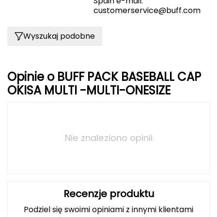
Spain e-mail:
customerservice@buff.com
FASHY
Wyszukaj podobne
Fjord Nansen
G
Opinie o BUFF PACK BASEBALL CAP
GIVOVA
OKISA MULTI -MULTI-ONESIZE
GSI Outdoors
Gear Aid
Nie znaleziono opinii
Gerber
Giant Dragon
Gilmonte
Recenzje produktu
Podziel się swoimi opiniami z innymi klientami
Giro