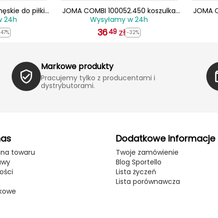
skie do piłki
JOMA COMBI 100052.450 koszulka
JOMA C
w 24h
Wysyłamy w 24h
2509AG żółte
męska sportowa treningowa t-shirt
męska s
36
czerwona
zł
49
-47%
-32%
Markowe produkty
Pracujemy tylko z producentami i
dystrybutorami.
nas
Dodatkowe informacje
ana towaru
Twoje zamówienie
awy
Blog Sportello
ości
Lista życzeń
Lista porównawcza
kowe