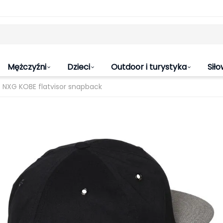
Mężczyźni
Dzieci
Outdoor i turystyka
Siło
 NXG KOBE flatvisor snapback