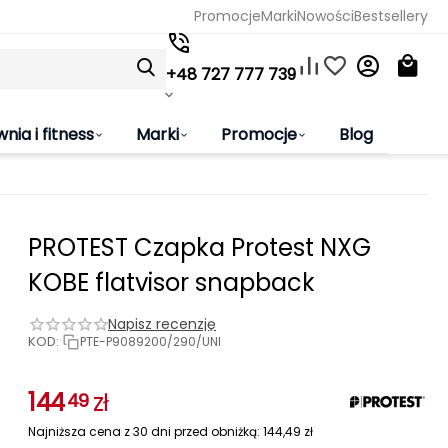
Promocje
Marki
Nowości
Bestsellery
+48 727 777 739
wnia i fitness
Marki
Promocje
Blog
PROTEST Czapka Protest NXG
KOBE flatvisor snapback
Napisz recenzję
KOD:
PTE-P9089200/290/UNI
144
zł
49
Najniższa cena z 30 dni przed obniżką:
144,49
zł