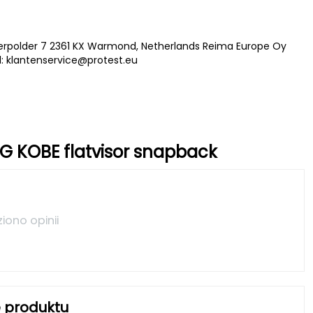
Veerpolder 7 2361 KX Warmond, Netherlands Reima Europe Oy
l:
klantenservice@protest.eu
G KOBE flatvisor snapback
ziono opinii
 produktu