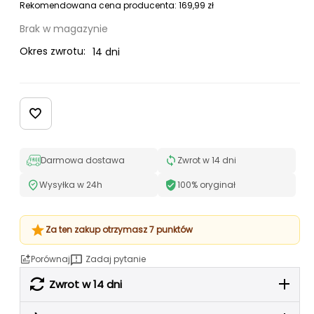
Rekomendowana cena producenta:
169,99
zł
Brak w magazynie
Okres zwrotu:
14 dni
Darmowa dostawa
Zwrot w 14 dni
Wysyłka w 24h
100% oryginał
Za ten zakup otrzymasz 7 punktów
Porównaj
Zadaj pytanie
Zwrot w 14 dni