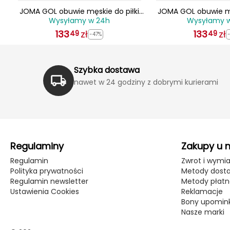
let
JOMA GOL obuwie męskie do piłki
JOMA GOL obuwie mę
Wysyłamy w 24h
Wysyłamy 
nożnej lanki GOLS2501AG czarne
nożnej lanki GOLS
133
zł
133
zł
49
49
-47%
Szybka dostawa
nawet w 24 godziny z dobrymi kurierami
Regulaminy
Zakupy u 
Regulamin
Zwrot i wymi
Polityka prywatności
Metody dost
Regulamin newsletter
Metody płatn
Ustawienia Cookies
Reklamacje
Bony upomin
Nasze marki