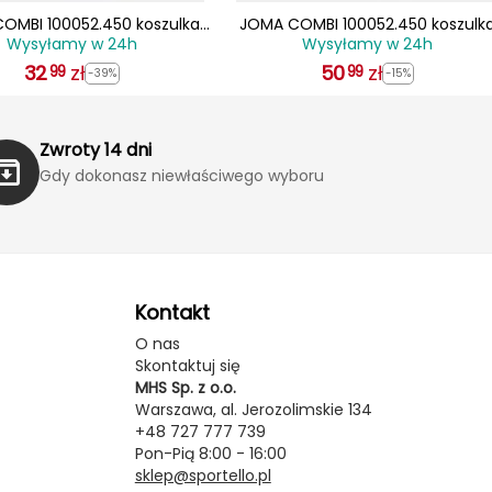
OMBI 100052.450 koszulka
JOMA COMBI 100052.450 koszulk
Wysyłamy w 24h
Wysyłamy w 24h
portowa treningowa t-shirt
męska sportowa treningowa t-shi
32
zielony
zł
50
czarna
zł
99
99
-39%
-15%
Zwroty 14 dni
Gdy dokonasz niewłaściwego wyboru
Kontakt
O nas
Skontaktuj się
MHS Sp. z o.o.
Warszawa, al. Jerozolimskie 134
+48 727 777 739
Pon-Pią 8:00 - 16:00
sklep@sportello.pl