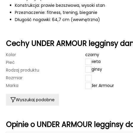
Konstrukcja: prawie bezszwowa, wysoki stan
Przeznaczenie: fitness, trening, bieganie
Długość nogawki: 64,7 cm (wewnętrzna)
Cechy UNDER ARMOUR legginsy dam
Kolor
czarny
kobieta
Płeć
legginsy
Rodzaj produktu
Rozmiar
XS
Marka
Under Armour
Wyszukaj podobne
Opinie o UNDER ARMOUR legginsy d