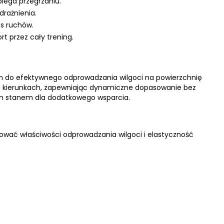
iega przegrzaniu.
drażnienia.
es ruchów.
t przez cały trening.
em do efektywnego odprowadzania wilgoci na powierzchnię
 w 4 kierunkach, zapewniając dynamiczne dopasowanie bez
okim stanem dla dodatkowego wsparcia.
ować właściwości odprowadzania wilgoci i elastyczność