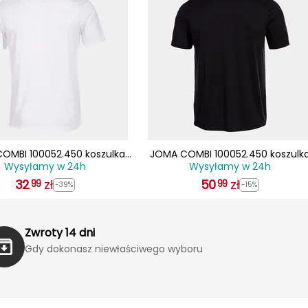
OMBI 100052.450 koszulka
JOMA COMBI 100052.450 koszulk
Wysyłamy w 24h
Wysyłamy w 24h
portowa treningowa t-shirt
męska sportowa treningowa t-shi
32
zielony
zł
50
czarna
zł
99
99
-39%
-15%
Zwroty 14 dni
Gdy dokonasz niewłaściwego wyboru