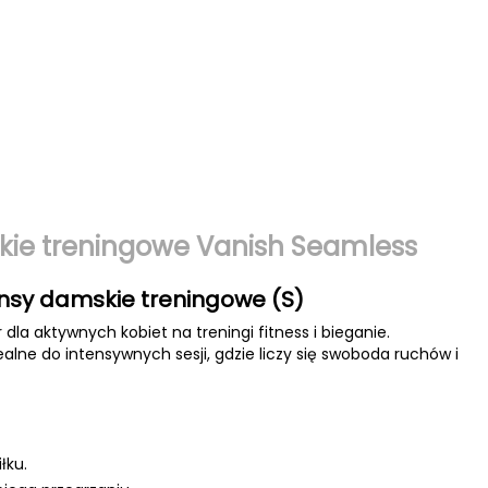
ie treningowe Vanish Seamless
sy damskie treningowe (S)
la aktywnych kobiet na treningi fitness i bieganie.
ne do intensywnych sesji, gdzie liczy się swoboda ruchów i
łku.