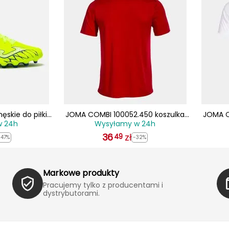
skie do piłki
JOMA COMBI 100052.450 koszulka
JOMA C
w 24h
Wysyłamy w 24h
2509AG żółte
męska sportowa treningowa t-shirt
męska s
36
czerwona
zł
49
-47%
-32%
Markowe produkty
Pracujemy tylko z producentami i
dystrybutorami.