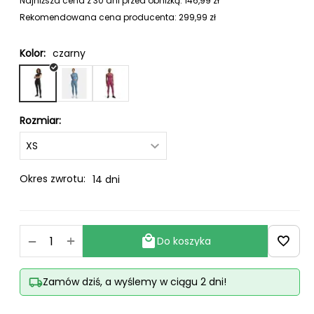
Najniższa cena z 30 dni przed obniżką:
146,99
zł
Rekomendowana cena producenta:
299,99
zł
Kolor:
czarny
Rozmiar:
Okres zwrotu:
14 dni
+
−
Do koszyka
Zamów dziś, a wyślemy w ciągu 2 dni!