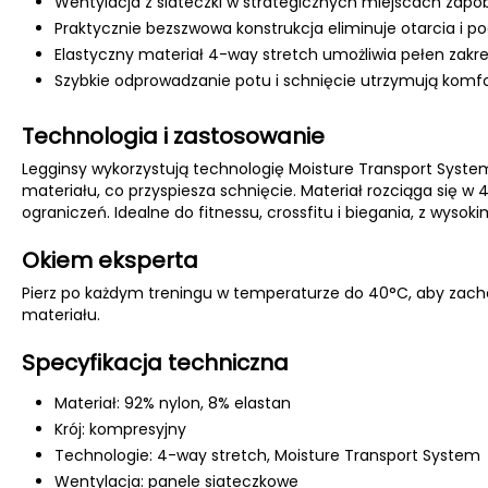
Wentylacja z siateczki w strategicznych miejscach zapob
Praktycznie bezszwowa konstrukcja eliminuje otarcia i po
Elastyczny materiał 4-way stretch umożliwia pełen zakr
Szybkie odprowadzanie potu i schnięcie utrzymują komfor
Technologia i zastosowanie
Legginsy wykorzystują technologię Moisture Transport Syst
materiału, co przyspiesza schnięcie. Materiał rozciąga się
ograniczeń. Idealne do fitnessu, crossfitu i biegania, z wys
Okiem eksperta
Pierz po każdym treningu w temperaturze do 40°C, aby zach
materiału.
Specyfikacja techniczna
Materiał: 92% nylon, 8% elastan
Krój: kompresyjny
Technologie: 4-way stretch, Moisture Transport System
Wentylacja: panele siateczkowe