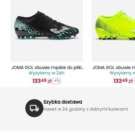
let
JOMA GOL obuwie męskie do piłki
JOMA GOL obuwie mę
Wysyłamy w 24h
Wysyłamy 
nożnej lanki GOLS2501AG czarne
nożnej lanki GOLS
133
zł
133
zł
49
49
-47%
Szybka dostawa
nawet w 24 godziny z dobrymi kurierami