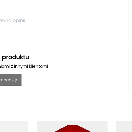
ziono opinii
 produktu
niami z innymi klientami
 recenzję