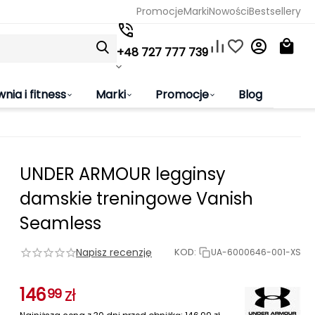
Promocje
Marki
Nowości
Bestsellery
+48 727 777 739
wnia i fitness
Marki
Promocje
Blog
UNDER ARMOUR legginsy
damskie treningowe Vanish
Seamless
Napisz recenzję
KOD:
UA-6000646-001-XS
146
zł
99