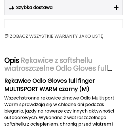
Berghaus
Szybka dostawa
Black Diamond
Blackburn
ZOBACZ WSZYSTKIE WARIANTY JAKO LISTĘ
Bliz
Bridgedale
Opis
Rękawice z softshellu
wiatroszczelne Odlo Gloves full
Buff
finger MULTISPORT WARM czarny
Rękawice Odlo Gloves full finger
C
MULTISPORT WARM czarny (M)
C.A.M.P.
Wszechstronne rękawice zimowe Odlo Multisport
Warm sprawdzają się w chłodne dni podczas
CAMELBAK
biegania, jazdy na rowerze czy innych aktywności
outdoorowych. Wykonane z wiatroszczelnego
CAMPINGAZ
softshellu z ociepleniem, chronią przed wiatrem i