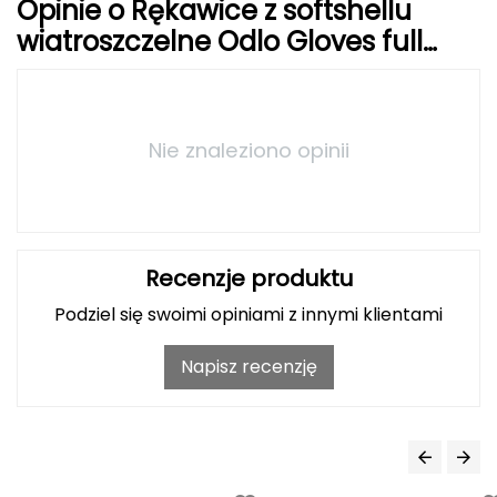
Opinie o Rękawice z softshellu
wiatroszczelne Odlo Gloves full
Grand Trunk
finger MULTISPORT WARM czarny
Granger's
Gregory
Nie znaleziono opinii
Grivel
Gumbies
Recenzje produktu
H
Podziel się swoimi opiniami z innymi klientami
HAGLÖFS
Napisz recenzję
HMS
HMS PREMIUM