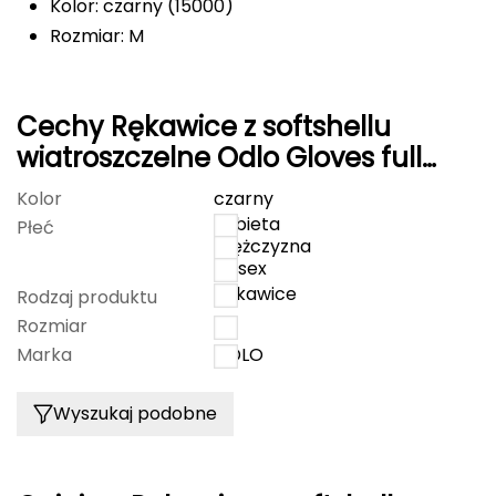
Kolor: czarny (15000)
FASHY
Rozmiar: M
Fjord Nansen
Cechy Rękawice z softshellu
G
wiatroszczelne Odlo Gloves full
GIVOVA
finger MULTISPORT WARM czarny
Kolor
czarny
kobieta
Płeć
GSI Outdoors
mężczyzna
unisex
Gear Aid
Rękawice
Rodzaj produktu
Rozmiar
M
Gerber
Marka
ODLO
Giant Dragon
Wyszukaj podobne
Gilmonte
Giro