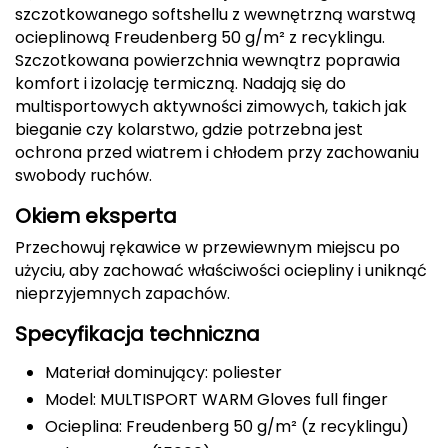
szczotkowanego softshellu z wewnętrzną warstwą
Deuter
ocieplinową Freudenberg 50 g/m² z recyklingu.
Szczotkowana powierzchnia wewnątrz poprawia
Dolomite
komfort i izolację termiczną. Nadają się do
multisportowych aktywności zimowych, takich jak
E
bieganie czy kolarstwo, gdzie potrzebna jest
ochrona przed wiatrem i chłodem przy zachowaniu
EISBAR
swobody ruchów.
ENERO
Okiem eksperta
Przechowuj rękawice w przewiewnym miejscu po
ENERO CAMP
użyciu, aby zachować właściwości ociepliny i uniknąć
nieprzyjemnych zapachów.
ENERO PRO
Specyfikacja techniczna
Elmer by Swany
Materiał dominujący: poliester
Extremities
Model: MULTISPORT WARM Gloves full finger
Ocieplina: Freudenberg 50 g/m² (z recyklingu)
F