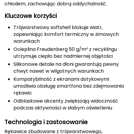
chłodem, zachowując dobrą oddychalność.
CMP
Kluczowe korzyści
Cassin
Trójwarstwowy softshell blokuje wiatr,
zapewniając komfort termiczny w zimowych
Ciele Athletics
warunkach
Ocieplina Freudenberg 50 g/m² z recyklingu
Climbing Technology
utrzymuje ciepło bez nadmiernej objętości
Coleman
Silikonowe detale na dłoni gwarantują pewny
chwyt nawet w wilgotnych warunkach
Columbia
Kompatybilność z ekranami dotykowymi
umożliwia obsługę smartfona bez zdejmowania
Comodo
rękawic
Odblaskowe akcenty zwiększają widoczność
D
podczas aktywności w słabym oświetleniu
DUNLOP
Technologia i zastosowanie
Darn Tough
Rękawice zbudowane z trójwarstwowego,