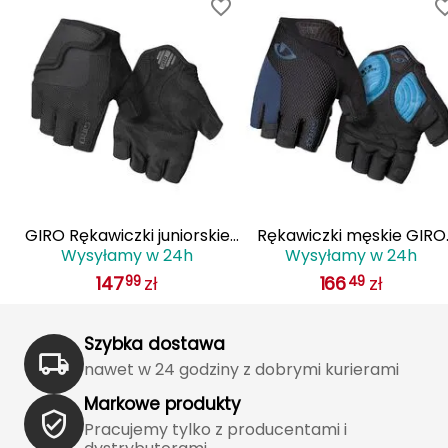
Haago
Hanwag
Hoka
Hydrapak
Hydro Flask
I
GIRO Rękawiczki juniorskie
Rękawiczki męskie GIRO
Wysyłamy w 24h
Wysyłamy w 24h
5
BRAVO JR czarny
STRADEDURE SGEL krótki
IGLOO
147
zł
166
zł
99
49
palec midnight niebieski
INNY
Szybka dostawa
Icebreaker
nawet w 24 godziny z dobrymi kurierami
Markowe produkty
Icestorm
Pracujemy tylko z producentami i