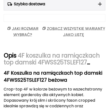
Szybka dostawa
Berghaus
Black Diamond
Blackburn
JAKI ROZMIAR
ZOBACZ WSZYSTKIE WARIANTY
WYBRAĆ?
JAKO LISTĘ
Bliz
Bridgedale
Opis
4F koszulka na ramiączkach
top damski 4FWSS25TSLEF127
Buff
beżowa
C
4F Koszulka na ramiączkach top damski
4FWSS25TSLEF127 beżowa
C.A.M.P.
Crop-top 4F w kolorze beżowym to wszechstronny
CAMELBAK
element garderoby dla aktywnych kobiet.
Dopasowany krój slim i skrócony fason cropped
CAMPINGAZ
idealnie sprawdzą się w codziennych oraz