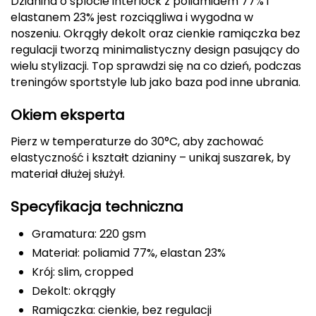
Dzianina o splocie interlock z poliamidem 77% i
elastanem 23% jest rozciągliwa i wygodna w
Deuter
noszeniu. Okrągły dekolt oraz cienkie ramiączka bez
regulacji tworzą minimalistyczny design pasujący do
Dolomite
wielu stylizacji. Top sprawdzi się na co dzień, podczas
treningów sportstyle lub jako baza pod inne ubrania.
E
Okiem eksperta
EISBAR
Pierz w temperaturze do 30°C, aby zachować
ENERO
elastyczność i kształt dzianiny – unikaj suszarek, by
materiał dłużej służył.
ENERO CAMP
Specyfikacja techniczna
ENERO PRO
Gramatura: 220 gsm
Elmer by Swany
Materiał: poliamid 77%, elastan 23%
Krój: slim, cropped
Extremities
Dekolt: okrągły
Ramiączka: cienkie, bez regulacji
F