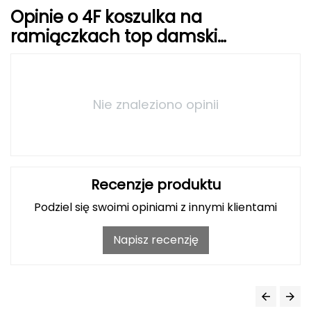
Opinie o 4F koszulka na
Grand Trunk
ramiączkach top damski
4FWSS25TSLEF127 beżowa
Granger's
Gregory
Nie znaleziono opinii
Grivel
Gumbies
Recenzje produktu
H
Podziel się swoimi opiniami z innymi klientami
HAGLÖFS
Napisz recenzję
HMS
HMS PREMIUM