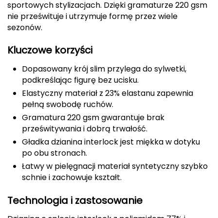
sportowych stylizacjach. Dzięki gramaturze 220 gsm
CMP
nie prześwituje i utrzymuje formę przez wiele
sezonów.
Cassin
Kluczowe korzyści
Ciele Athletics
Dopasowany krój slim przylega do sylwetki,
podkreślając figurę bez ucisku.
Climbing Technology
Elastyczny materiał z 23% elastanu zapewnia
Coleman
pełną swobodę ruchów.
Gramatura 220 gsm gwarantuje brak
Columbia
prześwitywania i dobrą trwałość.
Gładka dzianina interlock jest miękka w dotyku
Comodo
po obu stronach.
Łatwy w pielęgnacji materiał syntetyczny szybko
D
schnie i zachowuje kształt.
DUNLOP
Technologia i zastosowanie
Darn Tough