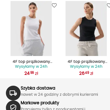
Haago
Hanwag
Hoka
Hydrapak
Hydro Flask
I
4F top prążkowany
4F top prążkowany
Wysyłamy w 24h
Wysyłamy w 24h
IGLOO
bawełniany damski na
bawełniany damski na
24
zł
26
zł
99
49
ramiączkach
ramiączkach
INNY
y
4FWMM00TSLEF132 biały
4FWMM00TSLEF132 czarn
Szybka dostawa
Icebreaker
nawet w 24 godziny z dobrymi kurierami
Icestorm
Markowe produkty
Pracujemy tylko z producentami i