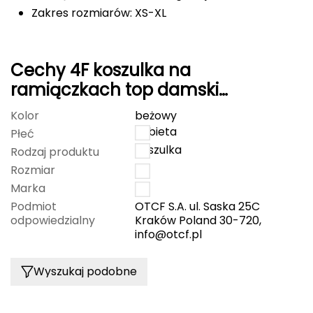
Zakres rozmiarów: XS-XL
FASHY
Fjord Nansen
Cechy 4F koszulka na
G
ramiączkach top damski
4FWSS25TSLEF127 beżowa
GIVOVA
Kolor
beżowy
kobieta
Płeć
GSI Outdoors
koszulka
Rodzaj produktu
Rozmiar
M
Gear Aid
Marka
4F
Podmiot
OTCF S.A. ul. Saska 25C
Gerber
odpowiedzialny
Kraków Poland 30-720,
info@otcf.pl
Giant Dragon
Wyszukaj podobne
Gilmonte
Giro