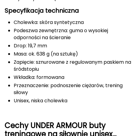
Specyfikacja techniczna
Deuter
Cholewka: skóra syntetyczna
Dolomite
Podeszwa zewnętrzna: guma o wysokiej
odporności na ścieranie
E
Drop: 19,7 mm
EISBAR
Masa: ok. 638 g (na sztukę)
Zapięcie: sznurowane z regulowanym paskiem na
ENERO
śródstopiu
Wkładka: formowana
ENERO CAMP
Przeznaczenie: podnoszenie ciężarów, trening
ENERO PRO
siłowy
Unisex, niska cholewka
Elmer by Swany
Extremities
Cechy UNDER ARMOUR buty
treningowe na siłownię unisex
F