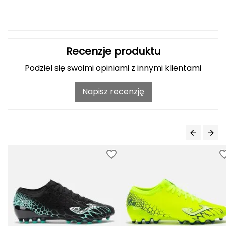
Grand Trunk
Granger's
Recenzje produktu
Gregory
Podziel się swoimi opiniami z innymi klientami
Grivel
Napisz recenzję
Gumbies
H
HAGLÖFS
HMS
HMS PREMIUM