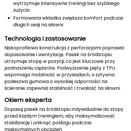
wytrzymuje intensywne treningi bez szybkiego
CMP
zużycia
Formowana wkładka zwiększa komfort podczas
Cassin
długich sesji na siłowni
Ciele Athletics
Technologia i zastosowanie
Niskoprofilowa konstrukcja z perforacjami poprawia
Climbing Technology
dopasowanie i wentylację. Pasek na śródstopiu
utrzymuje stopę w pozycji, co jest kluczowe przy
Coleman
podnoszeniu ciężarów. Podwyższenie pięty z TPU
wspomaga mobilność w przysiadach, a sztywna
Columbia
podeszwa gumowa o wysokiej odporności na
ścieranie zapewnia stabilność i trwałość na siłowni.
Comodo
Okiem eksperta
D
Dopasuj pasek na śródstopiu indywidualnie do stopy
DUNLOP
przed każdym treningiem, aby maksymalizować
stabilizację i uniknąć poślizgu podczas
Darn Tough
maksymalnych obciążeń.