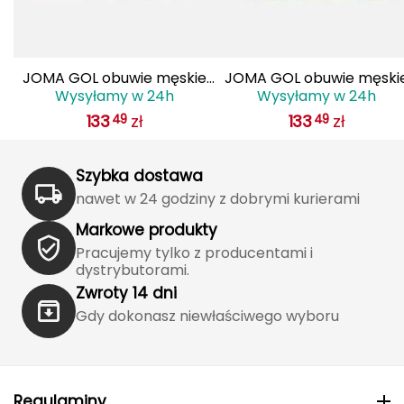
Haago
Hanwag
JOMA GOL obuwie męskie
JOMA GOL obuwie męski
Hoka
Wysyłamy w 24h
Wysyłamy w 24h
do piłki nożnej lanki
do piłki nożnej lanki
133
zł
133
zł
49
49
GOLS2501AG czarne
GOLS2509AG żółte
Hydrapak
Hydro Flask
Szybka dostawa
nawet w 24 godziny z dobrymi kurierami
I
Markowe produkty
IGLOO
Pracujemy tylko z producentami i
dystrybutorami.
INNY
Zwroty 14 dni
Gdy dokonasz niewłaściwego wyboru
Icebreaker
Icestorm
Regulaminy