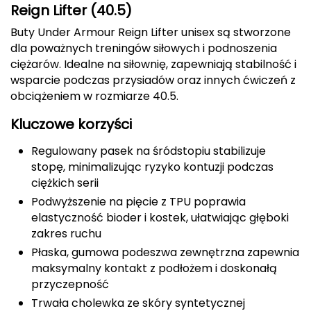
Reign Lifter (40.5)
Berghaus
Buty Under Armour Reign Lifter unisex są stworzone
Black Diamond
dla poważnych treningów siłowych i podnoszenia
ciężarów. Idealne na siłownię, zapewniają stabilność i
Blackburn
wsparcie podczas przysiadów oraz innych ćwiczeń z
obciążeniem w rozmiarze 40.5.
Bliz
Kluczowe korzyści
Bridgedale
Regulowany pasek na śródstopiu stabilizuje
stopę, minimalizując ryzyko kontuzji podczas
Buff
ciężkich serii
Podwyższenie na pięcie z TPU poprawia
C
elastyczność bioder i kostek, ułatwiając głęboki
C.A.M.P.
zakres ruchu
Płaska, gumowa podeszwa zewnętrzna zapewnia
CAMELBAK
maksymalny kontakt z podłożem i doskonałą
przyczepność
CAMPINGAZ
Trwała cholewka ze skóry syntetycznej