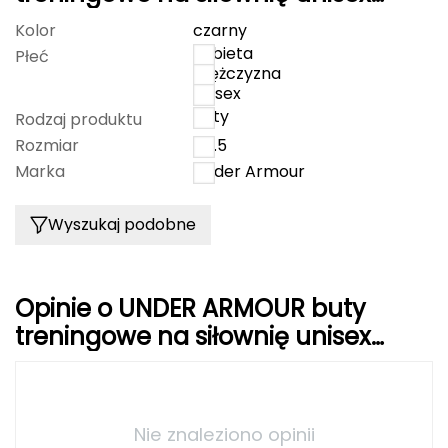
Reign Lifter
Kolor
czarny
FASHY
kobieta
Płeć
mężczyzna
Fjord Nansen
unisex
buty
Rodzaj produktu
G
Rozmiar
40.5
GIVOVA
Marka
Under Armour
GSI Outdoors
Wyszukaj podobne
Gear Aid
Gerber
Opinie o UNDER ARMOUR buty
treningowe na siłownię unisex
Giant Dragon
Reign Lifter
Gilmonte
Nie znaleziono opinii
Giro