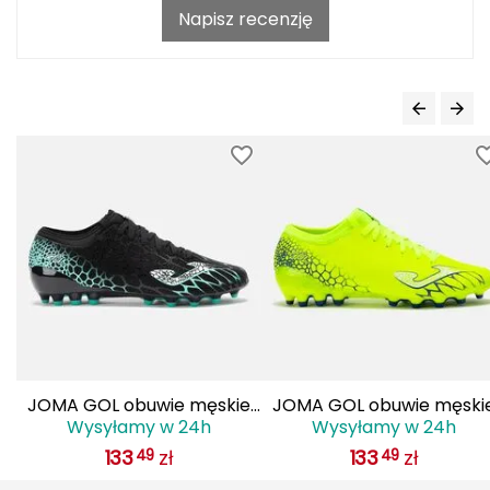
Napisz recenzję
FASHY
Fjord Nansen
G
GIVOVA
GSI Outdoors
Gear Aid
Gerber
Giant Dragon
JOMA GOL obuwie męskie
JOMA GOL obuwie męski
Wysyłamy w 24h
Wysyłamy w 24h
Gilmonte
do piłki nożnej lanki
do piłki nożnej lanki
133
zł
133
zł
49
49
GOLS2501AG czarne
GOLS2509AG żółte
Giro