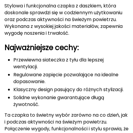
Canoe, Bear Roam
Berghaus
Stylowa i funkcjonalna czapka z daszkiem, która
doskonale sprawdzi się w codziennym użytkowaniu
Black Diamond
oraz podczas aktywności na świeżym powietrzu.
Wykonana z wysokiej jakości materiałów, zapewnia
Blackburn
wygodę noszenia i trwałość.
Najważniejsze cechy:
Bliz
Przewiewna siateczka z tyłu dla lepszej
Bridgedale
wentylacji.
Regulowane zapięcie pozwalające na idealne
Buff
dopasowanie.
C
Klasyczny design pasujący do różnych stylizacji.
Solidne wykonanie gwarantujące długą
C.A.M.P.
żywotność.
CAMELBAK
Ta czapka to świetny wybór zarówno na co dzień, jak
i podczas aktywności na świeżym powietrzu.
CAMPINGAZ
Połączenie wygody, funkcjonalności i stylu sprawia, że