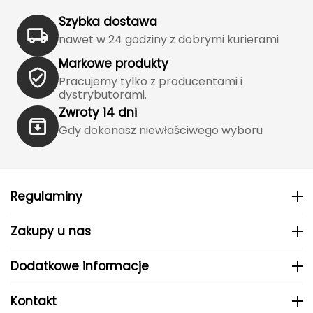
Szybka dostawa
Grand Trunk
nawet w 24 godziny z dobrymi kurierami
Granger's
Markowe produkty
Pracujemy tylko z producentami i
Gregory
dystrybutorami.
Zwroty 14 dni
Grivel
Gdy dokonasz niewłaściwego wyboru
Gumbies
H
Regulaminy
HAGLÖFS
Zakupy u nas
HMS
Dodatkowe informacje
HMS PREMIUM
Kontakt