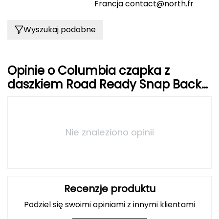
Francja
contact@north.fr
Deuter
Wyszukaj podobne
Dolomite
E
Opinie o Columbia czapka z
EISBAR
daszkiem Road Ready Snap Back
River Blue, Canoe, Bear Roam
ENERO
ENERO CAMP
Nie znaleziono opinii
ENERO PRO
Elmer by Swany
Recenzje produktu
Extremities
Podziel się swoimi opiniami z innymi klientami
F