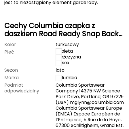
jest to niezastąpiony element garderoby.
CMP
Cassin
Cechy Columbia czapka z
daszkiem Road Ready Snap Back
Ciele Athletics
River Blue, Canoe, Bear Roam
Kolor
turkusowy
Climbing Technology
kobieta
Płeć
mężczyzna
Coleman
unisex
Sezon
lato
Columbia
Marka
Columbia
Podmiot
Columbia Sportswear
Comodo
odpowiedzialny
Company 14375 NW Science
Park Drive, Portland, OR 97229
D
(USA)
mglynn@columbia.com
Columbia Sportswear Europe
DUNLOP
(EMEA) Espace Européen de
l’Entreprise, 5 Rue de la Haye,
67300 Schiltigheim, Grand Est,
Darn Tough