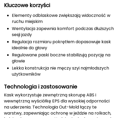
Kluczowe korzyści
CMP
Elementy odblaskowe zwiększają widoczność w
Cassin
ruchu miejskim
Wentylacja zapewnia komfort podczas dłuższych
Ciele Athletics
sesji jazdy
Regulacja rozmiaru pokrętłem dopasowuje kask
Climbing Technology
idealnie do głowy
Regulowane paski boczne stabilizują pozycję na
Coleman
głowie
Lekka konstrukcja nie męczy szyi najmłodszych
Columbia
użytkowników
Comodo
Technologia i zastosowanie
D
Kask wykorzystuje zewnętrzną skorupę ABS i
wewnętrzną wyściółkę EPS dla wysokiej odporności
DUNLOP
na uderzenia. Technologia Out-Mold łączy te
warstwy, zapewniając ochronę w jeździe na rolkach,
Darn Tough