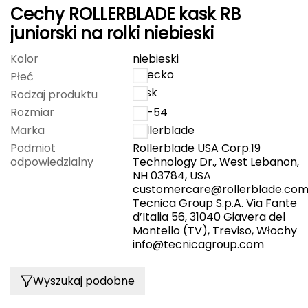
Cechy ROLLERBLADE kask RB
FASHY
juniorski na rolki niebieski
Fjord Nansen
Kolor
niebieski
dziecko
Płeć
G
kask
Rodzaj produktu
GIVOVA
Rozmiar
48-54
Marka
Rollerblade
GSI Outdoors
Podmiot
Rollerblade USA Corp.19
odpowiedzialny
Technology Dr., West Lebanon,
Gear Aid
NH 03784, USA
customercare@rollerblade.co
Tecnica Group S.p.A. Via Fante
Gerber
d’Italia 56, 31040 Giavera del
Montello (TV), Treviso, Włochy
Giant Dragon
info@tecnicagroup.com
Gilmonte
Wyszukaj podobne
Giro