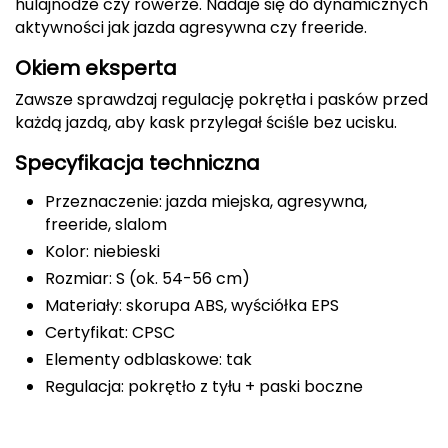
hulajnodze czy rowerze. Nadaje się do dynamicznych
aktywności jak jazda agresywna czy freeride.
Deuter
Okiem eksperta
Dolomite
Zawsze sprawdzaj regulację pokrętła i pasków przed
każdą jazdą, aby kask przylegał ściśle bez ucisku.
E
Specyfikacja techniczna
EISBAR
Przeznaczenie: jazda miejska, agresywna,
ENERO
freeride, slalom
Kolor: niebieski
ENERO CAMP
Rozmiar: S (ok. 54-56 cm)
ENERO PRO
Materiały: skorupa ABS, wyściółka EPS
Certyfikat: CPSC
Elmer by Swany
Elementy odblaskowe: tak
Regulacja: pokrętło z tyłu + paski boczne
Extremities
F