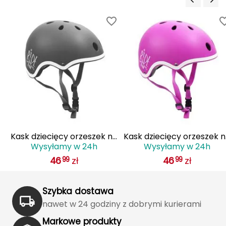
Haago
Hanwag
Hoka
Hydrapak
Hydro Flask
I
sk
Kask dziecięcy orzeszek na
Kask dziecięcy orzeszek 
IGLOO
Wysyłamy w 24h
Wysyłamy w 24h
rolki i hulajnogę SMJ SPORT
rolki i hulajnogę SMJ SPO
46
zł
46
zł
INNY
99
99
czarny
Icebreaker
Szybka dostawa
nawet w 24 godziny z dobrymi kurierami
Icestorm
Markowe produkty