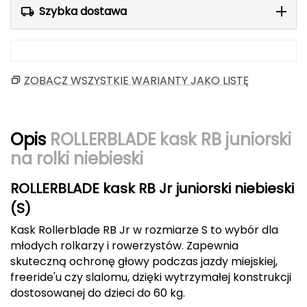
Szybka dostawa
Berghaus
Black Diamond
Blackburn
ZOBACZ WSZYSTKIE WARIANTY JAKO LISTĘ
Bliz
Opis
ROLLERBLADE kask RB juniorski
Bridgedale
na rolki niebieski
Buff
ROLLERBLADE kask RB Jr juniorski niebieski
C
(S)
C.A.M.P.
Kask Rollerblade RB Jr w rozmiarze S to wybór dla
młodych rolkarzy i rowerzystów. Zapewnia
CAMELBAK
skuteczną ochronę głowy podczas jazdy miejskiej,
freeride'u czy slalomu, dzięki wytrzymałej konstrukcji
CAMPINGAZ
dostosowanej do dzieci do 60 kg.