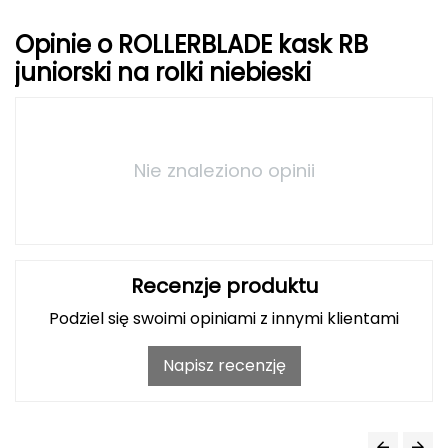
Opinie o ROLLERBLADE kask RB
Grand Trunk
juniorski na rolki niebieski
Granger's
Gregory
Nie znaleziono opinii
Grivel
Gumbies
H
Recenzje produktu
HAGLÖFS
Podziel się swoimi opiniami z innymi klientami
HMS
Napisz recenzję
HMS PREMIUM